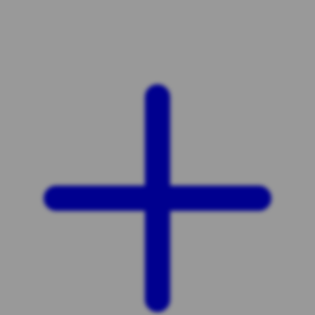
X
Xootz
Y
Yamatoya
Z
Zaxy
Zoggs
0-9
4Moms
59S