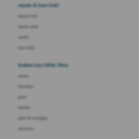
Beauty Barn
sepatu & kaus kaki
Bio Oil
sepatu bayi
Biolane
sepatu anak
Bite Fighters
sandal
Bizzi Growin
kaus kaki
Blackmores
fashion bayi (0bln-3thn)
Blooming Marvellous
atasan
Bonnels
bawahan
Bravado
gaun
Bruder
setelan
Brush Baby
jaket & kardigan
Buds Organics
aksesoris
Bugaboo