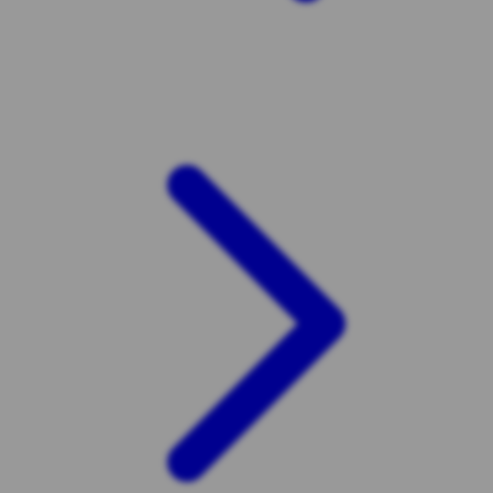
Twistshake
TY Toys
U
V
Veja
Vitaflow
Vtech
W
Waterland
Wellness