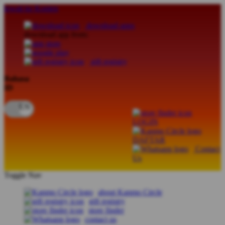
lewati ke Konten
download apps
download app from:
gift registry
Bahasa
ID
LOGIN
DAFTAR
Contact
Us
Toggle Nav
about Kanmo Circle
gift registry
store finder
contact us