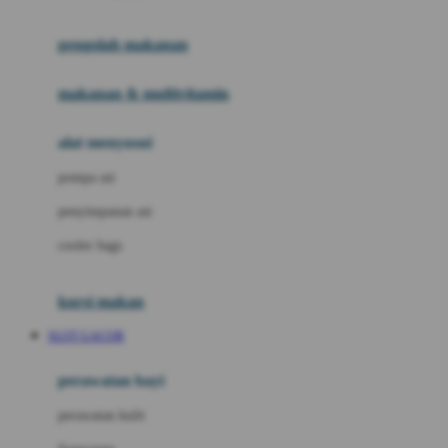
Joie
pengolah makanan
Joolz
Jujube
makanan & multivitamin
K
alat menyusui
Kiddycuts
pompa asi
Kumon
penyimpanan asi
L
cooler bags
Leapfrog
kursi makan
Leclerc
SLOT GACOR
Lee Vierra
Lillebaby
perawatan bayi
Little Bird Told Me
perawatan kulit
Little Miss Janis