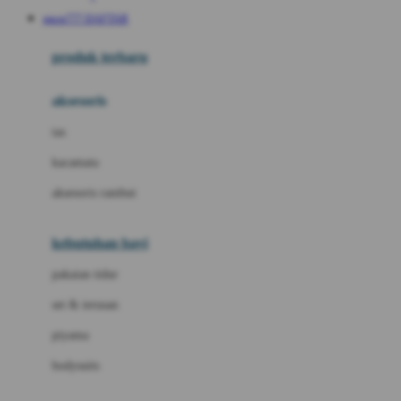
Awan
gacor777 DAFTAR
Azetabio
produk terbaru
B
aksesoris
Baabaasheepz
tas
Babiators
kacamata
Baby Dove
aksesoris rambut
Baby Jogger
Baby Rovega
kebutuhan bayi
Babybee
pakaian tidur
Banana Boat
set & terusan
Banz
piyama
Barbie
bodysuits
Beaba