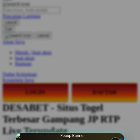
O
Pencarian Lanjutan
Oh Ma Grain
cancel
Okiedog
Cari
cancel
P
Akun Saya
Masuk / buat akun
Peachy
buat akun
Phil & Ted's
Bantuan
Philips Avent
Daftar Keinginan
Keranjang Saya
Pigeon
LOGIN
DAFTAR
Playgro
DESABET - Situs Togel
Poled Global
Terbesar Gampang JP RTP
Ponycycle
Puma
Live Terupdate
Pureats