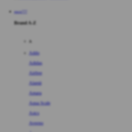
gacor777
Brand A-Z
A
Addo
Adidas
Airfree
Alamii
Amara
Aqua Scale
Asics
Aveeno