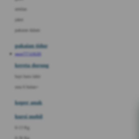
setelan
jaket
pakaian dalam
pakaian tidur
gacor777 LOGIN
kereta dorong
bayi baru lahir
usia 6 bulan+
koper anak
kursi mobil
0-13 Kg
0-36 Kg