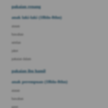
pakaian renang
anak laki-laki (18bln-8thn)
atasan
bawahan
setelan
jaket
pakaian dalam
pakaian ibu hamil
anak perempuan (18bln-8thn)
atasan
bawahan
gaun