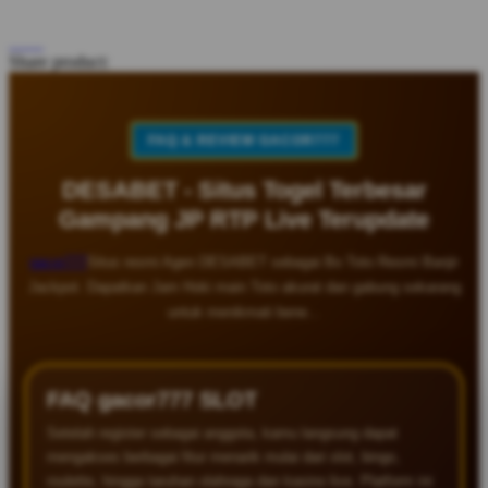
Share product:
FAQ & REVIEW GACOR777
DESABET - Situs Togel Terbesar
Gampang JP RTP Live Terupdate
gacor777
Situs resmi Agen DESABET sebagai Bo Toto Resmi Banjir
Jackpot. Dapatkan Jam Hoki main Toto akurat dan gabung sekarang
untuk menikmati bene...
FAQ gacor777 SLOT
Setelah register sebagai anggota, kamu langsung dapat
mengakses berbagai fitur menarik mulai dari slot, bingo,
roulette, hingga taruhan olahraga dan kasino live. Platform ini