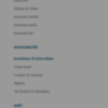
Sunscreen
London Taxi
Shampo & Sabun
Love To Dream
perawatan rambut
perawatan mulut
M
perawatan diri
Magformers
Mama's Choice
perawatan ibu
Mamas&Papas
kesehatan & kebersihan
Mamaway
Tissue basah
Maxi Cosi
Laundry & Cleaning
Megabloks
Medical
Micro
Air Purifier & Humidifier
MiDeer
Mimi & Lula
potty