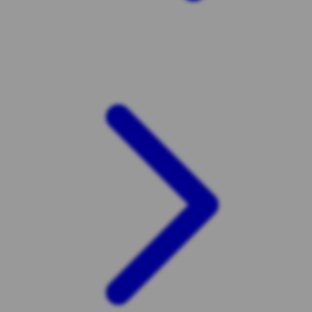
Twistshake
TY Toys
U
V
Veja
Vitaflow
Vtech
W
Waterland
Wellness