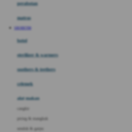
perabotan
Happy Tummy
Hauck
matras
Havaianas
SBOBET88
Hegen
botol
Hot Wheels
sterilizer & warmers
Hybrid
soothers & teethers
I
Inlacta DHA
celemek
Interlac
alat makan
Ivenet
cangkir
J
piring & mangkuk
Jack N Jill
sendok & garpu