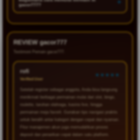
strateginya. Platform ini juga menyediakan strategi
+
penggunaan platform, misalnya dengan cara cepat
gacor777?
pengalaman Anda dengan platform. Misalnya, pelajari
khusus untuk penggunaan bingo dan taruhan olahraga,
beralih antar kategori permainan sesuai minatmu.
cara menavigasi beragam pilihan game seperti slot dan
misalnya dengan menganalisis peringkat permainan
Setelah pendaftaran selesai, anggota baru dapat
Selain itu, kamu bisa memanfaatkan fitur-fitur online
permainan meja untuk menemukan yang sesuai dengan
untuk membuat keputusan yang lebih tepat. Selain itu,
memanfaatkan tips agar pengalaman platform semakin
yang tersedia seperti cek update terbaru dan tips untuk
preferensi Anda. Selain itu, platforms ini menyediakan
kamu bisa mempelajari sepuluh tips untuk mengelola
optimal. Misalnya, selain memilih permainan yang
deposit dan penarikan yang lebih cepat dan aman.
strategi untuk pengelolaan akun berupa tips seperti
akun secara efektif, seperti beralih cepat antar kategori
sesuai dengan tingkat keahlian, juga tersedia strategi
cepat beralih antar kategori permainan, baik kasino atau
REVIEW gacor777
permainan kasino dan aktivitas olahraga, serta
untuk pengelolaan poin yang efektif dalam berbagai
olahraga, dengan sistem keamanan terjamin. Dalam
memastikan keamanan dalam proses deposit dan
Testimoni Pemain gacor777.
kategori seperti slot, bingo dan permainan meja. Untuk
navigasi platform, Anda bisa mengikuti sepuluh cara
penarikan. Dengan menggunakan platform ini, kamu
memaksimalkan aktivitas olahraga, pengguna bisa
praktis untuk meningkatkan pengalaman bermain,
dapat mendapatkan pengalaman bermain yang lebih
mempelajari tips analisis peringkat tim atau memeriksa
seperti mempelajari cara memeriksa pembaruan
penuh tantangan dan menyenangkan.
dina
pembaruan berita terbaru dalam dunia olahraga. Jangan
permainan terbaru atau tips untuk deposit dan
lupa, platform ini menyediakan tips untuk mengelola
Verified User
penarikan yang lebih cepat. Ingat, dengan memahami
akun dengan aman, seperti cara cepat beralih antara
platform ini—dari fitur manajemen akun hingga strategi
game casino, tarutan sports, dan aktivitas lain.
dalam pemilihan game—Anda dapat menjadikan setiap
sesi bermain lebih menyenangkan dan bermanfaat.