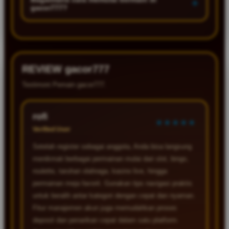
strateginya. Platform ini juga menyediakan strategi
+
penggunaan platform, misalnya dengan cara cepat
gacor777?
pengalaman Anda dengan platform. Misalnya, pelajari
khusus untuk penggunaan bingo dan taruhan olahraga,
beralih antar kategori permainan sesuai minatmu.
cara menavigasi beragam pilihan game seperti slot dan
misalnya dengan menganalisis peringkat permainan
Setelah pendaftaran selesai, anggota baru dapat
Selain itu, kamu bisa memanfaatkan fitur-fitur online
permainan meja untuk menemukan yang sesuai dengan
untuk membuat keputusan yang lebih tepat. Selain itu,
memanfaatkan tips agar pengalaman platform semakin
yang tersedia seperti cek update terbaru dan tips untuk
preferensi Anda. Selain itu, platforms ini menyediakan
kamu bisa mempelajari sepuluh tips untuk mengelola
optimal. Misalnya, selain memilih permainan yang
deposit dan penarikan yang lebih cepat dan aman.
strategi untuk pengelolaan akun berupa tips seperti
akun secara efektif, seperti beralih cepat antar kategori
sesuai dengan tingkat keahlian, juga tersedia strategi
cepat beralih antar kategori permainan, baik kasino atau
REVIEW gacor777
permainan kasino dan aktivitas olahraga, serta
untuk pengelolaan poin yang efektif dalam berbagai
olahraga, dengan sistem keamanan terjamin. Dalam
memastikan keamanan dalam proses deposit dan
Testimoni Pemain gacor777.
kategori seperti slot, bingo dan permainan meja. Untuk
navigasi platform, Anda bisa mengikuti sepuluh cara
penarikan. Dengan menggunakan platform ini, kamu
memaksimalkan aktivitas olahraga, pengguna bisa
praktis untuk meningkatkan pengalaman bermain,
dapat mendapatkan pengalaman bermain yang lebih
mempelajari tips analisis peringkat tim atau memeriksa
seperti mempelajari cara memeriksa pembaruan
penuh tantangan dan menyenangkan.
dina
pembaruan berita terbaru dalam dunia olahraga. Jangan
permainan terbaru atau tips untuk deposit dan
lupa, platform ini menyediakan tips untuk mengelola
Verified User
penarikan yang lebih cepat. Ingat, dengan memahami
akun dengan aman, seperti cara cepat beralih antara
platform ini—dari fitur manajemen akun hingga strategi
game casino, tarutan sports, dan aktivitas lain.
dalam pemilihan game—Anda dapat menjadikan setiap
sesi bermain lebih menyenangkan dan bermanfaat.