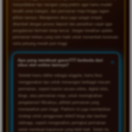
menyediakan tips navigasi yang praktis agar kamu mudah
beralih antar kategori, dari permainan meja hingga ragam
pilihan lainnya. Manajemen akun juga sangat simpel,
ditambah dengan proses deposit dan penarikan cepat agar
pengalaman bermain tetap lancar. Jangan lewatkan update
permainan terbaru yang rutin hadir untuk menambah keseruan
serta peluang meraih poin tinggi.
Apa yang membuat gacor777 berbeda dari
+
situs slot online lainnya?
Setelah kamu daftar sebagai anggota, kamu bisa
menggunakan tips untuk menavigasi berbagai macam
permainan, seperti kasino secara online, digital slots,
bingo, atau permainan meja, untuk meningkatkan
pengalaman! Misalnya, pilihlah permainan yang
menawarkan poin tinggi. Platform ini juga memberikan
strategi untuk penggunaan efektif bingo dan taruhan
olahraga, seperti menganalisis peringkat permainan
untuk membuat keputusan yang lebih baik. Selain itu,