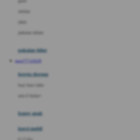
gaun
Dae Organics
setelan
Docare
jaket
Doona
pakaian dalam
Down To Earth
Drew
pakaian tidur
Dr. Brown's
gacor777 LOGIN
E
kereta dorong
ELC
bayi baru lahir
Ergobaby
usia 6 bulan+
Expert Care
koper anak
Ezyroller
kursi mobil
F
0-13 Kg