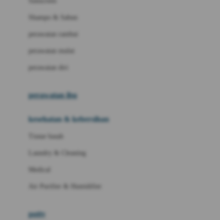
Sunscreen
London Taxi
Shampo & Sabun
Love To Dream
perawatan rambut
perawatan mulut
M
perawatan diri
Magformers
Mama's Choice
perawatan ibu
Mamas&Papas
kesehatan & kebersihan
Mamaway
Tissue basah
Maxi Cosi
Laundry & Cleaning
Megabloks
Medical
Micro
Air Purifier & Humidifier
MiDeer
Mimi & Lula
potty