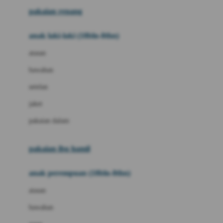
Buggygear
pakaian renang
Bumkins
anak laki-laki (18bln-8thn)
C
atasan
Cetaphil
bawahan
Chicco
setelan
Childlife
jaket
Clevamama
pakaian dalam
Cocolatte
Cottonseeds
pakaian ibu hamil
Cozy N Safe
anak perempuan (18bln-8thn)
Crane
atasan
Cybex
bawahan
D