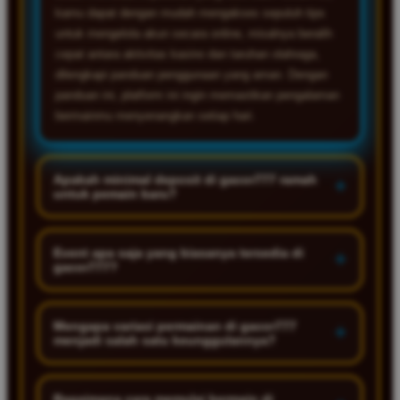
kamu dapat dengan mudah mengakses sepuluh tips
untuk mengelola akun secara online, misalnya beralih
cepat antara aktivitas kasino dan taruhan olahraga,
dilengkapi panduan penggunaan yang aman. Dengan
panduan ini, platform ini ingin memastikan pengalaman
bermainmu menyenangkan setiap hari.
Apakah minimal deposit di gacor777 ramah
+
untuk pemain baru?
Setelah kamu mendaftar sebagai anggota baru, kamu
bisa menggunakan platform ini secara efektif. Misalnya,
Event apa saja yang biasanya tersedia di
+
gacor777?
kamu bisa browsing berbagai macam permainan seperti
kasino, slots, bola, atau bingo. Untuk mendapatkan
Setelah register sebagai anggota baru, kamu bisa
pengalaman bermain yang lebih optimal, coba
menggunakan tips untuk menavigasi beragam
Mengapa variasi permainan di gacor777
perhatikan tips dan strategi yang tersedia. Platform ini
+
menjadi salah satu keunggulannya?
permainan yang tersedia, contohnya dengan memilih
juga menyediakan panduan untuk mengelola akunmu
game slot yang menawarkan poin tinggi atau mencoba
dengan baik. Bagi pemain baru, kamu dapat mengikuti
Setelah mendaftar sebagai anggota, Anda dapat
permainan meja baru untuk mengoptimalkan
sepuluh cara praktis untuk mengoptimalkan
menggunakan berbagai tips untuk memaksimalkan
Bagaimana cara memulai bermain di