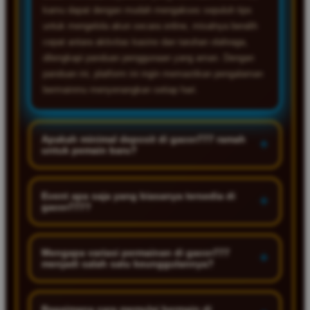
kamu dapat dengan mudah mengakses sepuluh tips
untuk mengelola akun secara online, misalnya beralih
cepat antara aktivitas kasino dan taruhan olahraga,
dilengkapi panduan penggunaan yang aman. Dengan
panduan ini, platform ini ingin memastikan pengalaman
bermainmu menyenangkan setiap hari.
Apakah minimal deposit di gacor777 ramah
+
untuk pemain baru?
Setelah kamu mendaftar sebagai anggota baru, kamu
bisa menggunakan platform ini secara efektif. Misalnya,
Event apa saja yang biasanya tersedia di
+
gacor777?
kamu bisa browsing berbagai macam permainan seperti
kasino, slots, bola, atau bingo. Untuk mendapatkan
Setelah register sebagai anggota baru, kamu bisa
pengalaman bermain yang lebih optimal, coba
menggunakan tips untuk menavigasi beragam
Mengapa variasi permainan di gacor777
perhatikan tips dan strategi yang tersedia. Platform ini
+
menjadi salah satu keunggulannya?
permainan yang tersedia, contohnya dengan memilih
juga menyediakan panduan untuk mengelola akunmu
game slot yang menawarkan poin tinggi atau mencoba
dengan baik. Bagi pemain baru, kamu dapat mengikuti
Setelah mendaftar sebagai anggota, Anda dapat
permainan meja baru untuk mengoptimalkan
sepuluh cara praktis untuk mengoptimalkan
menggunakan berbagai tips untuk memaksimalkan
Bagaimana cara memulai bermain di