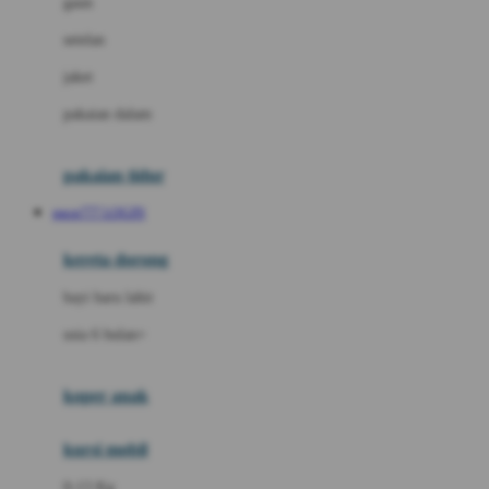
gaun
Dae Organics
setelan
Docare
jaket
Doona
pakaian dalam
Down To Earth
Drew
pakaian tidur
Dr. Brown's
gacor777 LOGIN
E
kereta dorong
ELC
bayi baru lahir
Ergobaby
usia 6 bulan+
Expert Care
koper anak
Ezyroller
kursi mobil
F
0-13 Kg