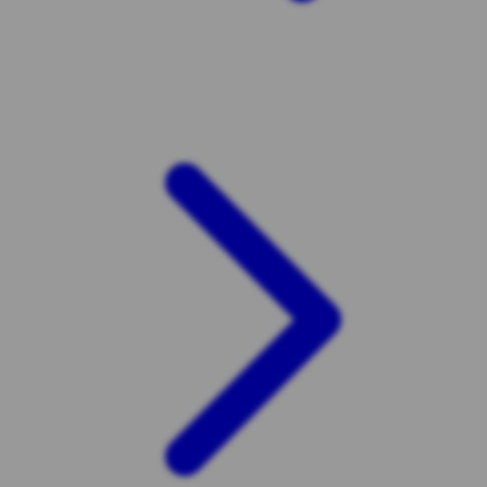
Twistshake
TY Toys
U
V
Veja
Vitaflow
Vtech
W
Waterland
Wellness