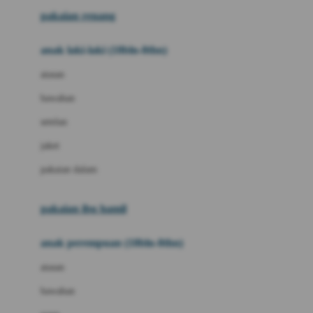
Buggygear
pakaian renang
Bumkins
anak laki-laki (18bln-8thn)
C
atasan
Cetaphil
bawahan
Chicco
setelan
Childlife
jaket
Clevamama
pakaian dalam
Cocolatte
Cottonseeds
pakaian ibu hamil
Cozy N Safe
anak perempuan (18bln-8thn)
Crane
atasan
Cybex
bawahan
D