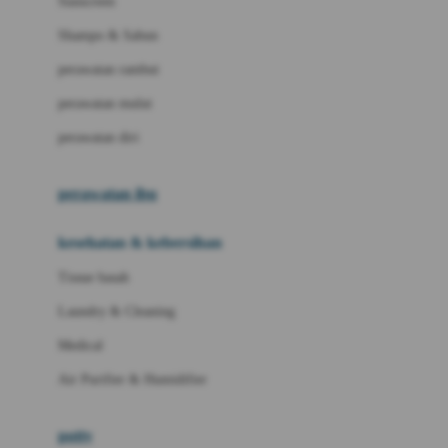
Sunscreen
London Taxi
Shampo & Sabun
Love To Dream
perawatan rambut
perawatan mulut
M
perawatan diri
Magformers
Mama's Choice
perawatan ibu
Mamas&Papas
kesehatan & kebersihan
Mamaway
Tissue basah
Maxi Cosi
Laundry & Cleaning
Megabloks
Medical
Micro
Air Purifier & Humidifier
MiDeer
Mimi & Lula
potty