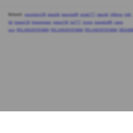
DAFTAR
gacor777
gacor777
TOGEL
SITUS
gacor777
© Copyright gacor777. All Rights Reserved.
Related:
gacorslot138
uban4d
maxwin89
perak777
mpo4d
19dewa
tt4d
4d
istana138
bintangmpo
empu138
ini777
1nwin
instaslot88
capsa
toto
PELANGITOTO888
PELANGITOTO888
PELANGITOTO888
DESAB