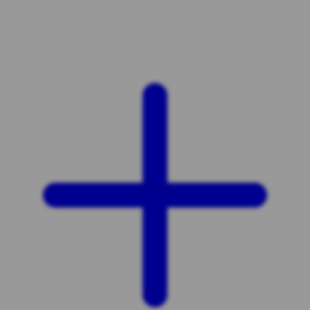
X
Xootz
Y
Yamatoya
Z
Zaxy
Zoggs
0-9
4Moms
59S