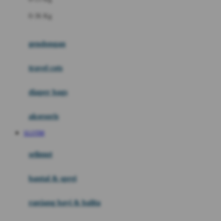
Felt So Sweet
0-36 Kg
Fisher Price
Flipper
gendongan
Friends Of Sally
travel cots
G
diaper bags
Gb
Geko
aksesoris
Graco
SLOT88
Gund
selimut
H
bantal & sprei
Habbie
Haenim
ranjang bayi & balita
Happy Horse