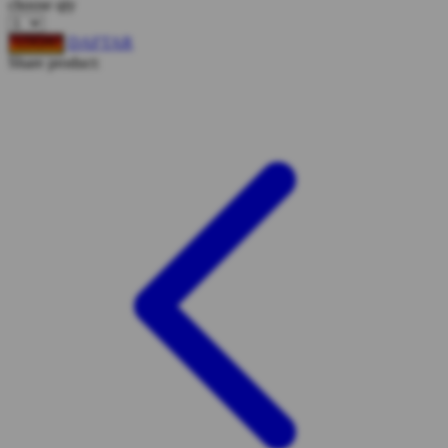
choose qty
Squishmallows
DAFTAR
LOGIN
Starbooks
Share product:
Stick-O
Stokke
Sudocrem
Sumimo
Sunnylife
Sun-Staches
Swimava
T
Tommee Tippee
Trunki
Tutti Bambini