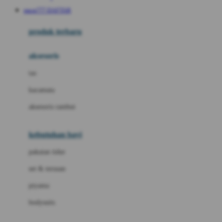
Awan
gacor777 DAFTAR
Azetabio
produk terbaru
B
aksesoris
Baabaasheepz
tas
Babiators
kacamata
Baby Dove
aksesoris rambut
Baby Jogger
Baby Rovega
kebutuhan bayi
Babybee
pakaian tidur
Banana Boat
set & terusan
Banz
piyama
Barbie
bodysuits
Beaba