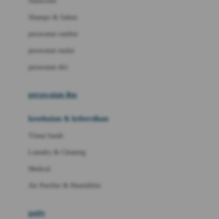
Sunscreen
London Taxi
Shampo & Sabun
Love To Dream
perawatan rambut
perawatan mulut
M
perawatan diri
Magformers
Mama's Choice
perawatan ibu
Mamas&Papas
kesehatan & kebersihan
Mamaway
Tissue basah
Maxi Cosi
Laundry & Cleaning
Megabloks
Medical
Micro
Air Purifier & Humidifier
MiDeer
Mimi & Lula
potty