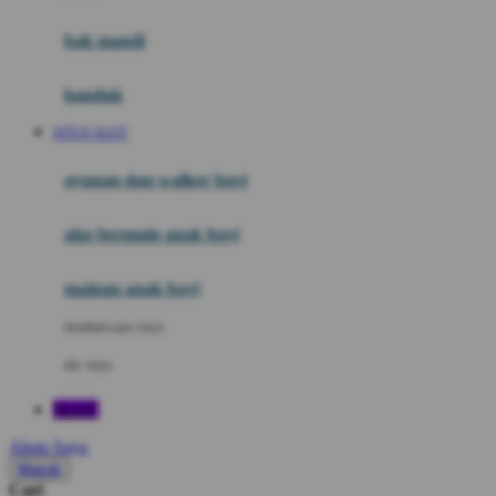
Mini Monkey
Moby
bak mandi
Momami
handuk
Mothercare
SITUS SLOT
Mustela
ayunan dan walker bayi
My Buddy Tag
My K
alas bermain anak bayi
N
mainan anak bayi
Naif
mothercare toys
Nike
elc toys
Nordic Natural
SLOT
Nuby
Akun Saya
Nuna
Masuk
Cari