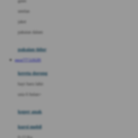
gaun
Dae Organics
setelan
Docare
jaket
Doona
pakaian dalam
Down To Earth
Drew
pakaian tidur
Dr. Brown's
gacor777 LOGIN
E
kereta dorong
ELC
bayi baru lahir
Ergobaby
usia 6 bulan+
Expert Care
koper anak
Ezyroller
kursi mobil
F
0-13 Kg