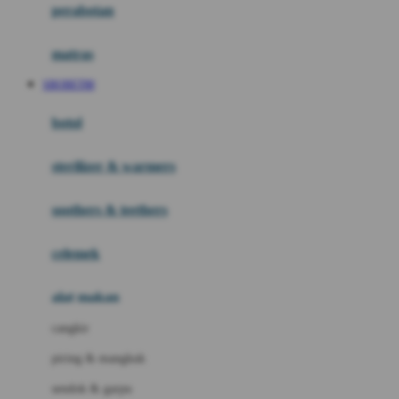
perabotan
Happy Tummy
Hauck
matras
Havaianas
SBOBET88
Hegen
botol
Hot Wheels
sterilizer & warmers
Hybrid
soothers & teethers
I
Inlacta DHA
celemek
Interlac
alat makan
Ivenet
cangkir
J
piring & mangkuk
Jack N Jill
sendok & garpu