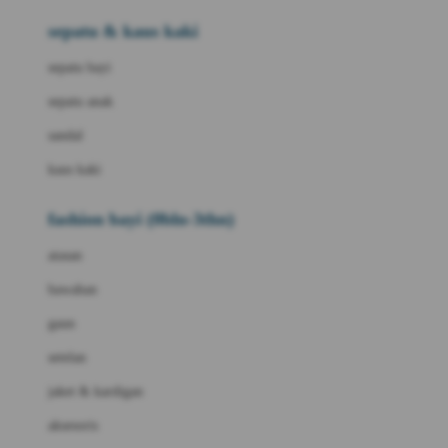
sepatu & kaus kaki
sepatu bayi
sepatu anak
sandal
kaus kaki
fashion bayi (0bln-3thn)
atasan
bawahan
gaun
setelan
jaket & kardigan
aksesoris