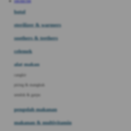
SBOBET88
botol
sterilizer & warmers
soothers & teethers
celemek
alat makan
cangkir
piring & mangkuk
sendok & garpu
pengolah makanan
makanan & multivitamin