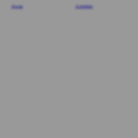
Awan
Azetabio