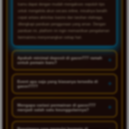
kamu dapat dengan mudah mengakses sepuluh tips
untuk mengelola akun secara online, misalnya beralih
cepat antara aktivitas kasino dan taruhan olahraga,
dilengkapi panduan penggunaan yang aman. Dengan
panduan ini, platform ini ingin memastikan pengalaman
bermainmu menyenangkan setiap hari.
Apakah minimal deposit di gacor777 ramah
+
untuk pemain baru?
Setelah kamu mendaftar sebagai anggota baru, kamu
bisa menggunakan platform ini secara efektif. Misalnya,
Event apa saja yang biasanya tersedia di
+
gacor777?
kamu bisa browsing berbagai macam permainan seperti
kasino, slots, bola, atau bingo. Untuk mendapatkan
Setelah register sebagai anggota baru, kamu bisa
pengalaman bermain yang lebih optimal, coba
menggunakan tips untuk menavigasi beragam
Mengapa variasi permainan di gacor777
perhatikan tips dan strategi yang tersedia. Platform ini
+
menjadi salah satu keunggulannya?
permainan yang tersedia, contohnya dengan memilih
juga menyediakan panduan untuk mengelola akunmu
game slot yang menawarkan poin tinggi atau mencoba
dengan baik. Bagi pemain baru, kamu dapat mengikuti
Setelah mendaftar sebagai anggota, Anda dapat
permainan meja baru untuk mengoptimalkan
sepuluh cara praktis untuk mengoptimalkan
menggunakan berbagai tips untuk memaksimalkan
Bagaimana cara memulai bermain di