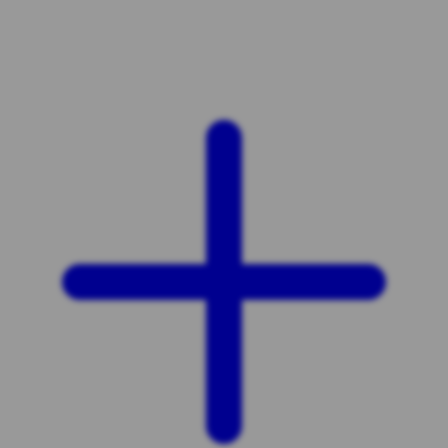
X
Xootz
Y
Yamatoya
Z
Zaxy
Zoggs
0-9
4Moms
59S