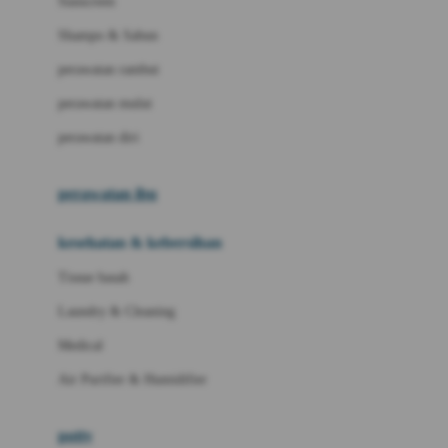
Sunscreen
London Taxi
Shampo & Sabun
Love To Dream
perawatan rambut
perawatan mulut
M
perawatan diri
Magformers
Mama's Choice
perawatan ibu
Mamas&Papas
kesehatan & kebersihan
Mamaway
Tissue basah
Maxi Cosi
Laundry & Cleaning
Megabloks
Medical
Micro
Air Purifier & Humidifier
MiDeer
Mimi & Lula
potty