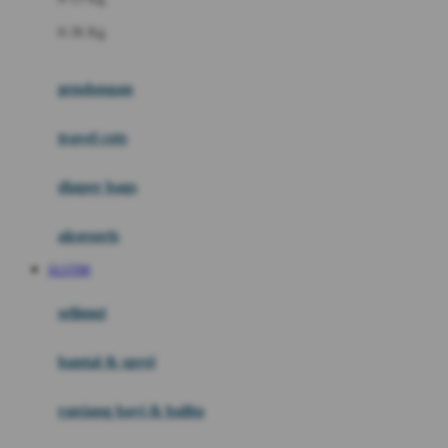
Felt So Sweet
0-36 Kg
Fisher Price
Flipper
gendongan
Friends Of Sally
travel cots
G
diaper bags
Gb
Geko
aksesoris
Graco
SLOT88
Gund
selimut
H
bantal & sprei
Habbie
Haenim
ranjang bayi & balita
Happy Horse