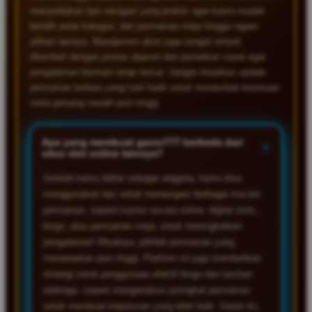
menyediakan tips navigasi yang praktis agar kamu mudah
beralih antar kategori, dari permainan meja hingga ragam
pilihan lainnya. Manajemen akun juga sangat simpel,
ditambah dengan proses deposit dan penarikan cepat agar
pengalaman bermain tetap lancar. Jangan lewatkan update
permainan terbaru yang rutin hadir untuk menambah keseruan
serta peluang meraih poin tinggi.
Apa yang membuat gacor777 berbeda dari
+
situs slot online lainnya?
Setelah kamu daftar sebagai anggota, kamu bisa
menggunakan tips untuk menavigasi berbagai macam
permainan, seperti kasino secara online, digital slots,
bingo, atau permainan meja, untuk meningkatkan
pengalaman! Misalnya, pilihlah permainan yang
menawarkan poin tinggi. Platform ini juga memberikan
strategi untuk penggunaan efektif bingo dan taruhan
olahraga, seperti menganalisis peringkat permainan
untuk membuat keputusan yang lebih baik. Selain itu,