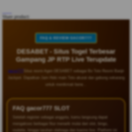
Share product:
FAQ & REVIEW GACOR777
DESABET - Situs Togel Terbesar
Gampang JP RTP Live Terupdate
gacor777
Situs resmi Agen DESABET sebagai Bo Toto Resmi Banjir
Jackpot. Dapatkan Jam Hoki main Toto akurat dan gabung sekarang
untuk menikmati bene...
FAQ gacor777 SLOT
Setelah register sebagai anggota, kamu langsung dapat
mengakses berbagai fitur menarik mulai dari slot, bingo,
roulette, hingga taruhan olahraga dan kasino live. Platform ini