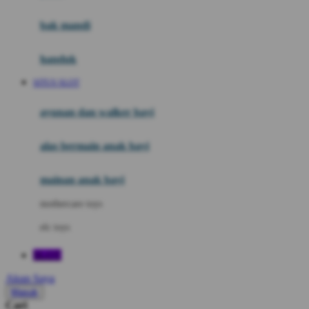
Mini Monkey
Moby
bak mandi
Momami
handuk
Mothercare
SITUS SLOT
Mustela
ayunan dan walker bayi
My Buddy Tag
My K
alas bermain anak bayi
N
mainan anak bayi
Naif
mothercare toys
Nike
elc toys
Nordic Natural
SLOT
Nuby
Akun Saya
Nuna
Masuk
Cari