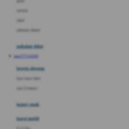
gaun
Dae Organics
setelan
Docare
jaket
Doona
pakaian dalam
Down To Earth
Drew
pakaian tidur
Dr. Brown's
gacor777 LOGIN
E
kereta dorong
ELC
bayi baru lahir
Ergobaby
usia 6 bulan+
Expert Care
koper anak
Ezyroller
kursi mobil
F
0-13 Kg