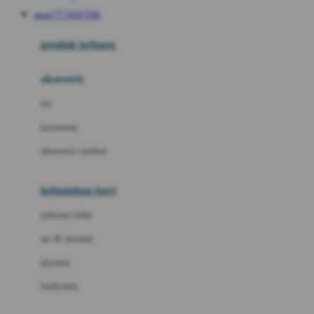
Awan
gacor777 DAFTAR
Azetabio
produk terbaru
B
aksesoris
Baabaasheepz
tas
Babiators
kacamata
Baby Dove
aksesoris rambut
Baby Jogger
Baby Rovega
kebutuhan bayi
Babybee
pakaian tidur
Banana Boat
set & terusan
Banz
piyama
Barbie
bodysuits
Beaba