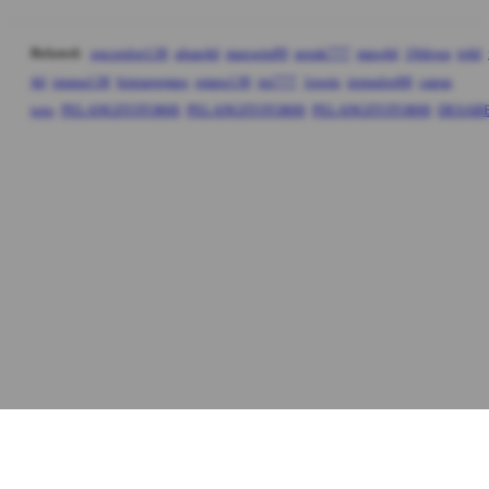
DAFTAR
gacor777
gacor777
TOGEL
SITUS
gacor777
© Copyright gacor777. All Rights Reserved.
Related:
gacorslot138
uban4d
maxwin89
perak777
mpo4d
19dewa
tt4d
4d
istana138
bintangmpo
empu138
ini777
1nwin
instaslot88
capsa
toto
PELANGITOTO888
PELANGITOTO888
PELANGITOTO888
DESAB