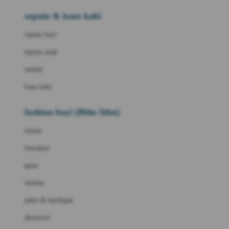
sepatu & kaus kaki
sepatu bayi
sepatu anak
sandal
kaus kaki
fashion bayi (0bln-3thn)
atasan
bawahan
gaun
setelan
jaket & kardigan
aksesoris