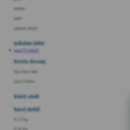
setelan
jaket
pakaian dalam
pakaian tidur
gacor777 LOGIN
kereta dorong
bayi baru lahir
usia 6 bulan+
koper anak
kursi mobil
0-13 Kg
0-36 Kg