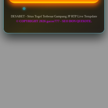
DESABET - Situs Togel Terbesar Gampang JP RTP Live Terupdate
© COPYRIGHT 2026 gacor777 - SEO DON QUIXOTE.