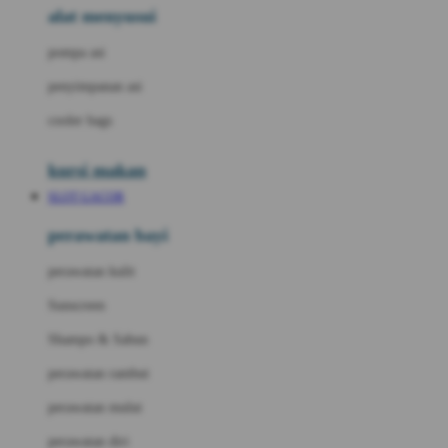
alat menyusui
pompa asi
penyimpanan asi
cooler bags
kursi makan
SLOT GACOR
perawatan bayi
perawatan kulit
Sunscreen
Shampo & Sabun
perawatan rambut
perawatan mulut
perawatan diri