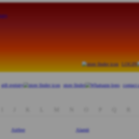
istry
LOGIN
gift registry
store finder
contact 
I
J
K
L
M
N
O
P
Q
R
Airfree
Alamii