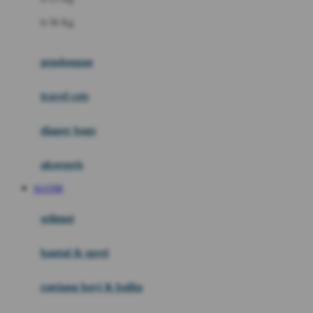
Felt So Sweet
0-36 Kg
Fisher Price
Flipper
gendongan
Friends Of Sally
travel cots
G
diaper bags
Gb
Geko
aksesoris
Graco
SLOT88
Gund
selimut
H
bantal & sprei
Habbie
Haenim
ranjang bayi & balita
Happy Horse