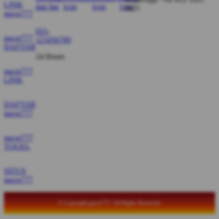
Back to top
gacor777
butuh
unduh aplikasi
we accept
bantuan?
gacor777
hubungi
kami
gacor777
SLOT
Direktorat Jenderal
hubungi
ikuti kami di
gacor777
Perlindungan Konsumen dan
kami
media sosial
LOGIN
Tertib Niaga
Kementerian Perdagangan RI
bantuan
WhatsApp: +62 812 1021
LINK
dan faq
3625
gacor777
021-
gacor777
123456789
DAFTAR
24 Hours
gacor777
LINK