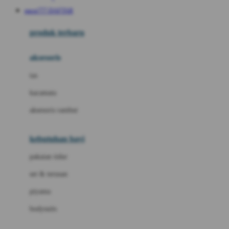
Awan
gacor777 DAFTAR
Azetabio
produk terbaru
B
aksesoris
Baabaasheepz
tas
Babiators
kacamata
Baby Dove
aksesoris rambut
Baby Jogger
Baby Rovega
kebutuhan bayi
Babybee
pakaian tidur
Banana Boat
set & terusan
Banz
piyama
Barbie
bodysuits
Beaba