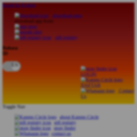
lewati ke Konten
download apps
download app from:
gift registry
Bahasa
ID
LOGIN
DAFTAR
Contact
Us
Toggle Nav
about Kanmo Circle
gift registry
store finder
contact us