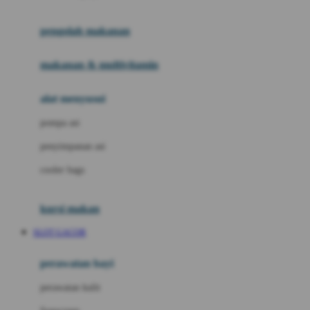
Joie
pengolah makanan
Joolz
Jujube
makanan & multivitamin
K
alat menyusui
Kiddycuts
pompa asi
Kumon
penyimpanan asi
L
cooler bags
Leapfrog
kursi makan
Leclerc
SLOT GACOR
Lee Vierra
Lillebaby
perawatan bayi
Little Bird Told Me
perawatan kulit
Little Miss Janis