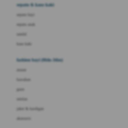
Beauty Barn
sepatu & kaus kaki
Bio Oil
sepatu bayi
Biolane
sepatu anak
Bite Fighters
sandal
Bizzi Growin
kaus kaki
Blackmores
fashion bayi (0bln-3thn)
Blooming Marvellous
atasan
Bonnels
bawahan
Bravado
gaun
Bruder
setelan
Brush Baby
jaket & kardigan
Buds Organics
aksesoris
Bugaboo