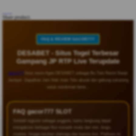
Share product:
FAQ & REVIEW GACOR777
DESABET - Situs Togel Terbesar
Gampang JP RTP Live Terupdate
gacor777
Situs resmi Agen DESABET sebagai Bo Toto Resmi Banjir
Jackpot. Dapatkan Jam Hoki main Toto akurat dan gabung sekarang
untuk menikmati bene...
FAQ gacor777 SLOT
Setelah register sebagai anggota, kamu langsung dapat
mengakses berbagai fitur menarik mulai dari slot, bingo,
roulette, hingga taruhan olahraga dan kasino live. Platform ini