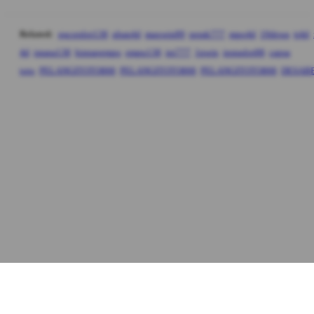
DAFTAR
gacor777
gacor777
TOGEL
SITUS
gacor777
© Copyright gacor777. All Rights Reserved.
Related:
gacorslot138
uban4d
maxwin89
perak777
mpo4d
19dewa
tt4d
4d
istana138
bintangmpo
empu138
ini777
1nwin
instaslot88
capsa
toto
PELANGITOTO888
PELANGITOTO888
PELANGITOTO888
DESAB