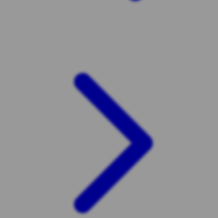
Twistshake
TY Toys
U
V
Veja
Vitaflow
Vtech
W
Waterland
Wellness