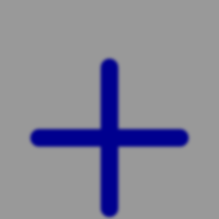
X
Xootz
Y
Yamatoya
Z
Zaxy
Zoggs
0-9
4Moms
59S