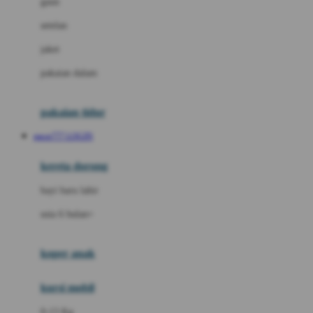
gaun
Dae Organics
setelan
Docare
jaket
Doona
pakaian dalam
Down To Earth
Drew
pakaian tidur
Dr. Brown's
gacor777 LOGIN
E
kereta dorong
ELC
bayi baru lahir
Ergobaby
usia 6 bulan+
Expert Care
koper anak
Ezyroller
kursi mobil
F
0-13 Kg