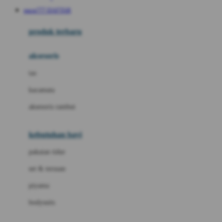
Awan
gacor777 DAFTAR
Azetabio
produk terbaru
B
aksesoris
Baabaasheepz
tas
Babiators
kacamata
Baby Dove
aksesoris rambut
Baby Jogger
Baby Rovega
kebutuhan bayi
Babybee
pakaian tidur
Banana Boat
set & terusan
Banz
piyama
Barbie
bodysuits
Beaba