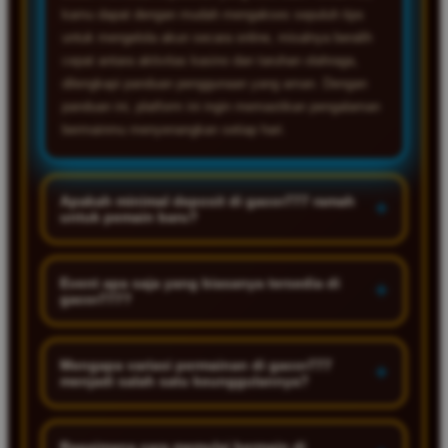
kamu dapat dengan mudah mengakses sepuluh tips
untuk mengelola akun secara online, misalnya beralih
cepat antara aktivitas kasino dan taruhan olahraga,
dilengkapi panduan penggunaan yang aman. Dengan
panduan ini, platform ini ingin memastikan pengalaman
bermainmu menyenangkan setiap hari.
Apakah minimal deposit di gacor777 ramah
+
untuk pemain baru?
Setelah kamu mendaftar sebagai anggota baru, kamu
bisa menggunakan platform ini secara efektif. Misalnya,
Event apa saja yang biasanya tersedia di
+
gacor777?
kamu bisa browsing berbagai macam permainan seperti
kasino, slots, bola, atau bingo. Untuk mendapatkan
Setelah register sebagai anggota baru, kamu bisa
pengalaman bermain yang lebih optimal, coba
menggunakan tips untuk menavigasi beragam
Mengapa variasi permainan di gacor777
perhatikan tips dan strategi yang tersedia. Platform ini
+
menjadi salah satu keunggulannya?
permainan yang tersedia, contohnya dengan memilih
juga menyediakan panduan untuk mengelola akunmu
game slot yang menawarkan poin tinggi atau mencoba
dengan baik. Bagi pemain baru, kamu dapat mengikuti
Setelah mendaftar sebagai anggota, Anda dapat
permainan meja baru untuk mengoptimalkan
sepuluh cara praktis untuk mengoptimalkan
menggunakan berbagai tips untuk memaksimalkan
Bagaimana cara memulai bermain di