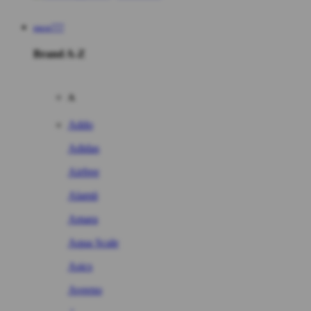
gacor777
Brand A-Z
A
Addo
Adidas
Airfree
Alamii
Amara
Aqua Scale
Asics
Aveeno