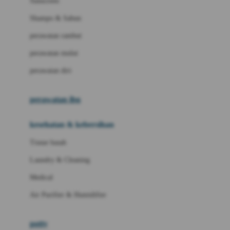
Sunscreen
London Taxi
Shampo & Sabun
Love To Dream
perawatan rambut
perawatan mulut
M
perawatan diri
Magformers
Mama's Choice
perawatan ibu
Mamas&Papas
kesehatan & kebersihan
Mamaway
Tissue basah
Maxi Cosi
Laundry & Cleaning
Megabloks
Medical
Micro
Air Purifier & Humidifier
MiDeer
Mimi & Lula
potty