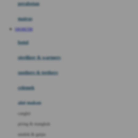
perabotan
Happy Tummy
Hauck
matras
Havaianas
SBOBET88
Hegen
botol
Hot Wheels
sterilizer & warmers
Hybrid
soothers & teethers
I
Inlacta DHA
celemek
Interlac
alat makan
Ivenet
cangkir
J
piring & mangkuk
Jack N Jill
sendok & garpu