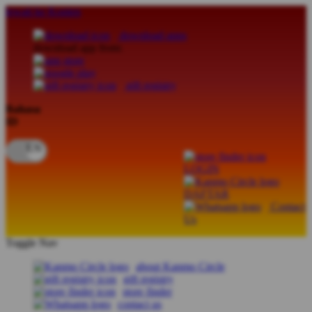
lewati ke Konten
download apps
download app from:
gift registry
Bahasa
ID
LOGIN
DAFTAR
Contact
Us
Toggle Nav
about Kanmo Circle
gift registry
store finder
contact us