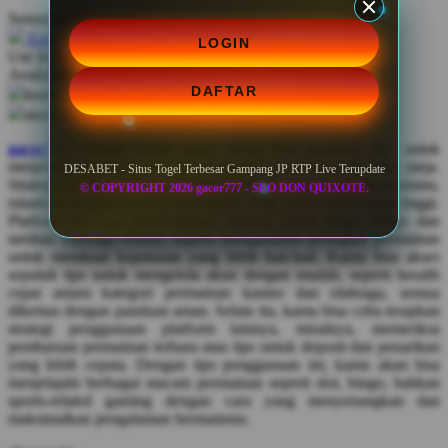
Serendah
Rp 10.000
Q
Earn
1.000.000
-
100.000.000
Bonus
LOGIN
Use Installment Options from
.
Laarn more
QV Baby
Available for :
DAFTAR
home delivery
store pickup
R
gacor777
Setelah daftar akun, kamu bisa gunakan tips untuk
Real Shades
menjelajah berbagai permainan kasino, contohnya slot dan meja.
DESABET - Situs Togel Terbesar Gampang JP RTP Live Terupdate
Strategi ini bisa membantu meningkatkan pengalaman bermainmu,
Red Castle
© COPYRIGHT 2026 gacor777 - SEO DON QUIXOTE.
misalnya dengan memilih permainan yang menawarkan poin tinggi.
Platform ini juga menyediakan strategi untuk usage bingo dan
Ribbon Madness
taruhan olahraga efektif, seperti menganalisis peringkat permainan
untuk membuat keputusan yang lebih hati-hati. Kamu bisa akses
S
sepuluh tips untuk mengelola akun dengan mudah, seperti beralih
cepat antara kategori permainan kasino dan olahraga, semua
Sebamed
dikemas dengan panduan aman. Selain itu, kamu bisa coba terapkan
strategi penggunaan platform lainnya, misalnya, memeriksa
Silver Cross
pembaruan permainan terbaru atau tips untuk deposit dan penarikan
yang lebih cepata. Dengan tips penggunaan ini, kamu akan bisa
Simply Idea
menjelajahi berbagai macam permainan seperti slot, bingo, bahkan
sports-related gaming dengan cara yang menyenangkan dan
Skip Hop
maksimalkan pengalaman bermainmu.
Spectra