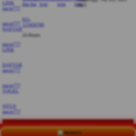
Back to top
gacor777
butuh
unduh aplikasi
we accept
bantuan?
gacor777
hubungi
kami
gacor777
SLOT
Direktorat Jenderal
hubungi
ikuti kami di
gacor777
Perlindungan Konsumen dan
kami
media sosial
LOGIN
Tertib Niaga
Kementerian Perdagangan RI
bantuan
WhatsApp: +62 812 1021
LINK
dan faq
3625
gacor777
021-
gacor777
123456789
DAFTAR
24 Hours
gacor777
LINK
PROMO