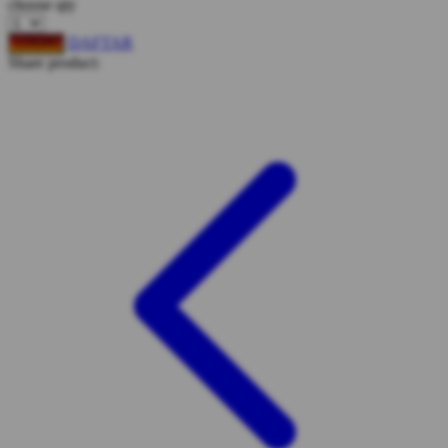
choose qty
Squishmallows
DAFTAR
LOGIN
Starbooks
Share product:
Stick-O
Stokke
Sudocrem
Sumimo
Sunnylife
Sun-Staches
Swimava
T
Tommee Tippee
Trunki
Tutti Bambini