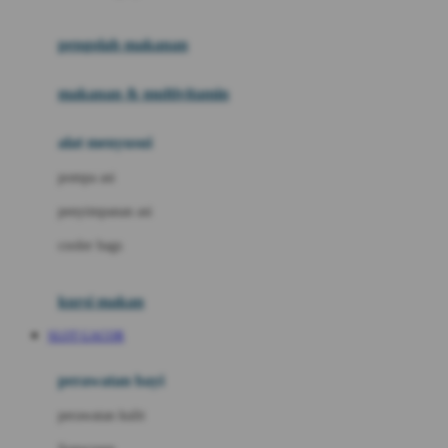
Joie
pengolah makanan
Joolz
Jujube
makanan & multivitamin
K
alat menyusui
Kiddycuts
pompa asi
Kumon
penyimpanan asi
L
cooler bags
Leapfrog
kursi makan
Leclerc
SLOT GACOR
Lee Vierra
Lillebaby
perawatan bayi
Little Bird Told Me
perawatan kulit
Little Miss Janis