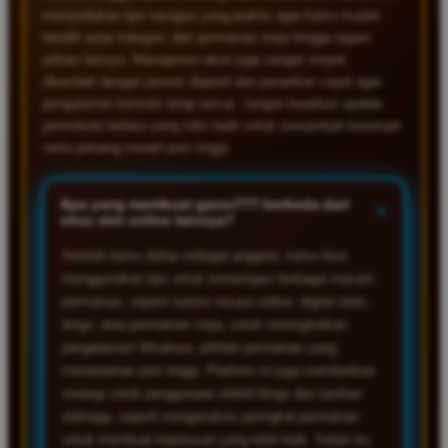
menyediakan tips navigasi yang praktis agar kamu mudah
beralih antar kategori, dari permainan meja hingga ragam
pilihan lainnya. Manajemen akun juga sangat simpel,
ditambah dengan proses deposit dan penarikan cepat agar
pengalaman bermain tetap lancar. Jangan lewatkan update
permainan terbaru yang rutin hadir untuk menambah keseruan
serta peluang meraih poin tinggi.
Apa yang membuat gacor777 berbeda dari
+
situs slot online lainnya?
Setelah kamu daftar sebagai anggota, kamu bisa
menggunakan tips untuk menavigasi berbagai macam
permainan, seperti kasino secara online, digital slots,
bingo, atau permainan meja, untuk meningkatkan
pengalaman! Misalnya, pilihlah permainan yang
menawarkan poin tinggi. Platform ini juga memberikan
strategi untuk penggunaan efektif bingo dan taruhan
olahraga, seperti menganalisis peringkat permainan
untuk membuat keputusan yang lebih baik. Selain itu,