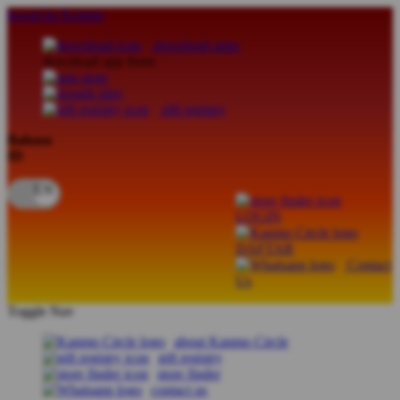
lewati ke Konten
download apps
download app from:
gift registry
Bahasa
ID
LOGIN
DAFTAR
Contact
Us
Toggle Nav
about Kanmo Circle
gift registry
store finder
contact us