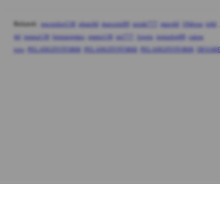
DAFTAR
gacor777
gacor777
TOGEL
SITUS
gacor777
© Copyright gacor777. All Rights Reserved.
Related:
gacorslot138
uban4d
maxwin89
perak777
mpo4d
19dewa
tt4d
4d
istana138
bintangmpo
empu138
ini777
1nwin
instaslot88
capsa
toto
PELANGITOTO888
PELANGITOTO888
PELANGITOTO888
DESAB