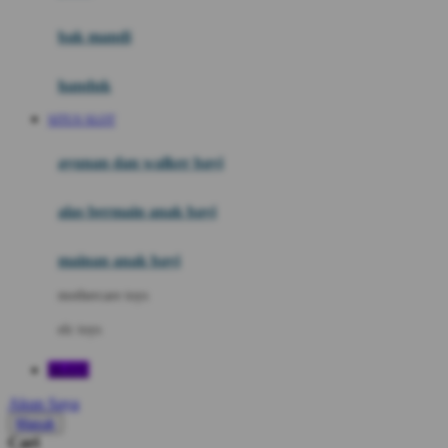
Mini Monkey
Moby
bak mandi
Momami
handuk
Mothercare
SITUS SLOT
Mustela
ayunan dan walker bayi
My Buddy Tag
My K
alas bermain anak bayi
N
mainan anak bayi
Naif
mothercare toys
Nike
elc toys
Nordic Natural
SLOT
Nuby
Akun Saya
Nuna
Masuk
Cari