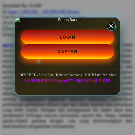
Serendah
Rp 10.000
Q
Earn
1.000.000
-
100.000.000
Bonus
Use Installment Options from
.
Laarn more
QV Baby
Available for :
home delivery
store pickup
R
LOGIN
gacor777
Setelah daftar akun, kamu bisa gunakan tips untuk
Real Shades
menjelajah berbagai permainan kasino, contohnya slot dan meja.
DAFTAR
Strategi ini bisa membantu meningkatkan pengalaman bermainmu,
Red Castle
misalnya dengan memilih permainan yang menawarkan poin tinggi.
Platform ini juga menyediakan strategi untuk usage bingo dan
Ribbon Madness
taruhan olahraga efektif, seperti menganalisis peringkat permainan
DESABET - Situs Togel Terbesar Gampang JP RTP Live Terupdate
untuk membuat keputusan yang lebih hati-hati. Kamu bisa akses
S
© COPYRIGHT 2026 gacor777 - SEO DON QUIXOTE.
sepuluh tips untuk mengelola akun dengan mudah, seperti beralih
cepat antara kategori permainan kasino dan olahraga, semua
Sebamed
dikemas dengan panduan aman. Selain itu, kamu bisa coba terapkan
strategi penggunaan platform lainnya, misalnya, memeriksa
Silver Cross
pembaruan permainan terbaru atau tips untuk deposit dan penarikan
yang lebih cepata. Dengan tips penggunaan ini, kamu akan bisa
Simply Idea
menjelajahi berbagai macam permainan seperti slot, bingo, bahkan
sports-related gaming dengan cara yang menyenangkan dan
Skip Hop
maksimalkan pengalaman bermainmu.
Spectra