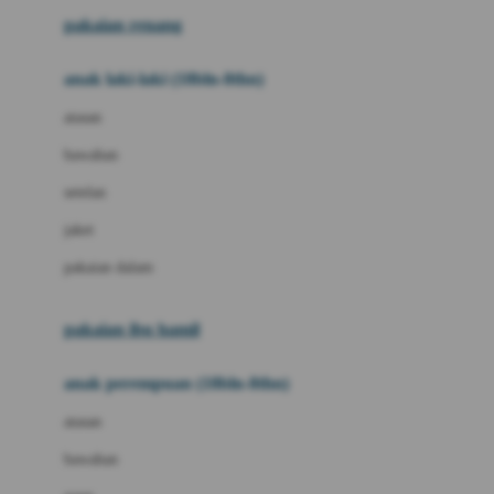
Buggygear
pakaian renang
Bumkins
anak laki-laki (18bln-8thn)
C
atasan
Cetaphil
bawahan
Chicco
setelan
Childlife
jaket
Clevamama
pakaian dalam
Cocolatte
Cottonseeds
pakaian ibu hamil
Cozy N Safe
anak perempuan (18bln-8thn)
Crane
atasan
Cybex
bawahan
D