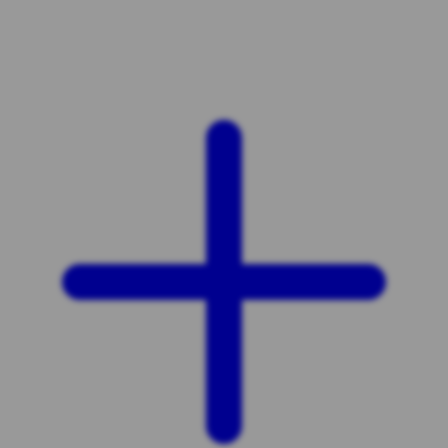
X
Xootz
Y
Yamatoya
Z
Zaxy
Zoggs
0-9
4Moms
59S