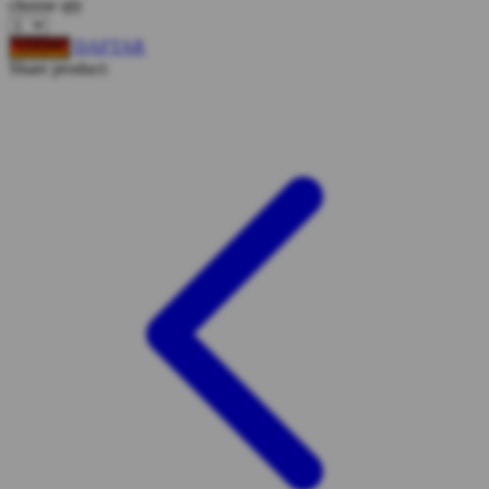
choose qty
Squishmallows
DAFTAR
LOGIN
Starbooks
Share product:
Stick-O
Stokke
Sudocrem
Sumimo
Sunnylife
Sun-Staches
Swimava
T
Tommee Tippee
Trunki
Tutti Bambini