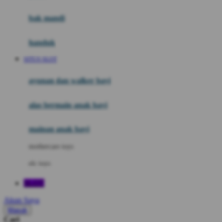
Mini Monkey
Moby
bak mandi
Momami
handuk
Mothercare
SITUS SLOT
Mustela
ayunan dan walker bayi
My Buddy Tag
My K
alas bermain anak bayi
N
mainan anak bayi
Naif
mothercare toys
Nike
elc toys
Nordic Natural
SLOT
Nuby
Akun Saya
Nuna
Masuk
Cari