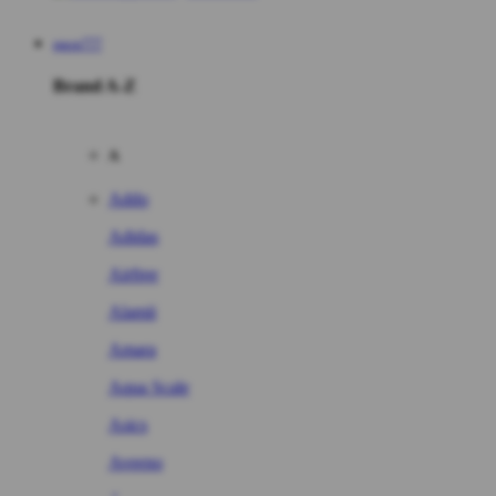
gacor777
Brand A-Z
A
Addo
Adidas
Airfree
Alamii
Amara
Aqua Scale
Asics
Aveeno