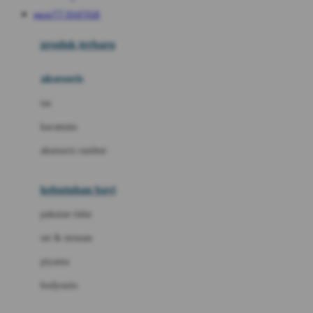
Awan
gacor777 DAFTAR
Azetabio
produk terbaru
B
aksesoris
Baabaasheepz
tas
Babiators
kacamata
Baby Dove
aksesoris rambut
Baby Jogger
Baby Rovega
kebutuhan bayi
Babybee
pakaian tidur
Banana Boat
set & terusan
Banz
piyama
Barbie
bodysuits
Beaba