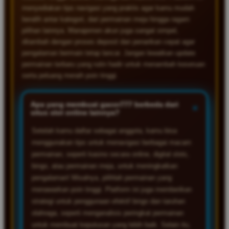
menyediakan tips navigasi yang praktis agar kamu mudah
beralih antar kategori, dari permainan meja hingga ragam
pilihan lainnya. Manajemen akun juga sangat simpel,
ditambah dengan proses deposit dan penarikan cepat agar
pengalaman bermain tetap lancar. Jangan lewatkan update
permainan terbaru yang rutin hadir untuk menambah keseruan
serta peluang meraih poin tinggi.
Apa yang membuat gacor777 berbeda dari
+
situs slot online lainnya?
Setelah kamu daftar sebagai anggota, kamu bisa
menggunakan tips untuk menavigasi berbagai macam
permainan, seperti kasino secara online, digital slots,
bingo, atau permainan meja, untuk meningkatkan
pengalaman! Misalnya, pilihlah permainan yang
menawarkan poin tinggi. Platform ini juga memberikan
strategi untuk penggunaan efektif bingo dan taruhan
olahraga, seperti menganalisis peringkat permainan
untuk membuat keputusan yang lebih baik. Selain itu,