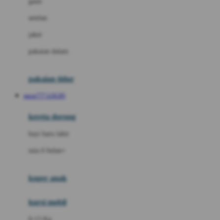
gaun
Dae Organics
setelan
Docare
jaket
Doona
pakaian dalam
Down To Earth
Drew
pakaian tidur
Dr. Brown's
gacor777 LOGIN
E
kereta dorong
ELC
bayi baru lahir
Ergobaby
usia 6 bulan+
Expert Care
koper anak
Ezyroller
kursi mobil
F
0-13 Kg