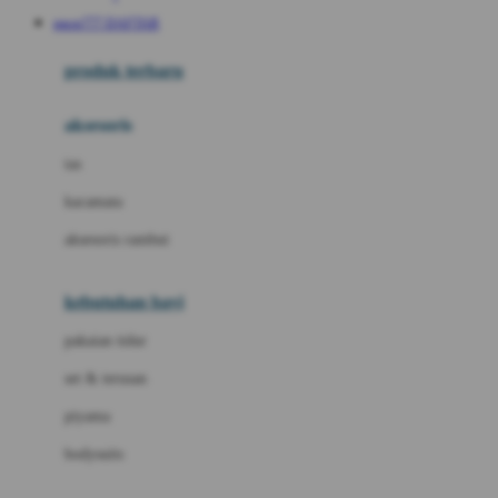
Awan
gacor777 DAFTAR
Azetabio
produk terbaru
B
aksesoris
Baabaasheepz
tas
Babiators
kacamata
Baby Dove
aksesoris rambut
Baby Jogger
Baby Rovega
kebutuhan bayi
Babybee
pakaian tidur
Banana Boat
set & terusan
Banz
piyama
Barbie
bodysuits
Beaba