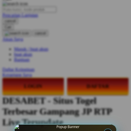
O
Pencarian Lanjutan
Oh Ma Grain
cancel
Okiedog
Cari
cancel
P
Akun Saya
Masuk / buat akun
Peachy
buat akun
Phil & Ted's
Bantuan
Philips Avent
Daftar Keinginan
Keranjang Saya
Pigeon
LOGIN
DAFTAR
Playgro
DESABET - Situs Togel
Poled Global
Terbesar Gampang JP RTP
Ponycycle
Puma
Live Terupdate
Pureats