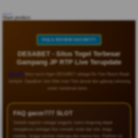
Share product:
FAQ & REVIEW GACOR777
DESABET - Situs Togel Terbesar
Gampang JP RTP Live Terupdate
gacor777
Situs resmi Agen DESABET sebagai Bo Toto Resmi Banjir
Jackpot. Dapatkan Jam Hoki main Toto akurat dan gabung sekarang
untuk menikmati bene...
FAQ gacor777 SLOT
Setelah register sebagai anggota, kamu langsung dapat
mengakses berbagai fitur menarik mulai dari slot, bingo,
roulette, hingga taruhan olahraga dan kasino live. Platform ini