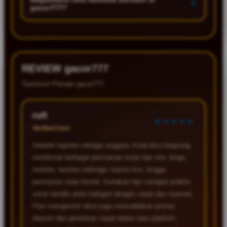
strateginya. Platform ini juga menyediakan strategi
+
penggunaan platform, misalnya dengan cara cepat
gacor777?
pengalaman Anda dengan platform. Misalnya, pelajari
khusus untuk penggunaan bingo dan taruhan olahraga,
beralih antar kategori permainan sesuai minatmu.
cara menavigasi beragam pilihan game seperti slot dan
misalnya dengan menganalisis peringkat permainan
Setelah pendaftaran selesai, anggota baru dapat
Selain itu, kamu bisa memanfaatkan fitur-fitur online
permainan meja untuk menemukan yang sesuai dengan
untuk membuat keputusan yang lebih tepat. Selain itu,
memanfaatkan tips agar pengalaman platform semakin
yang tersedia seperti cek update terbaru dan tips untuk
preferensi Anda. Selain itu, platforms ini menyediakan
kamu bisa mempelajari sepuluh tips untuk mengelola
optimal. Misalnya, selain memilih permainan yang
deposit dan penarikan yang lebih cepat dan aman.
strategi untuk pengelolaan akun berupa tips seperti
akun secara efektif, seperti beralih cepat antar kategori
sesuai dengan tingkat keahlian, juga tersedia strategi
cepat beralih antar kategori permainan, baik kasino atau
REVIEW gacor777
permainan kasino dan aktivitas olahraga, serta
untuk pengelolaan poin yang efektif dalam berbagai
olahraga, dengan sistem keamanan terjamin. Dalam
memastikan keamanan dalam proses deposit dan
Testimoni Pemain gacor777.
kategori seperti slot, bingo dan permainan meja. Untuk
navigasi platform, Anda bisa mengikuti sepuluh cara
penarikan. Dengan menggunakan platform ini, kamu
memaksimalkan aktivitas olahraga, pengguna bisa
praktis untuk meningkatkan pengalaman bermain,
dapat mendapatkan pengalaman bermain yang lebih
mempelajari tips analisis peringkat tim atau memeriksa
seperti mempelajari cara memeriksa pembaruan
penuh tantangan dan menyenangkan.
dina
pembaruan berita terbaru dalam dunia olahraga. Jangan
permainan terbaru atau tips untuk deposit dan
lupa, platform ini menyediakan tips untuk mengelola
Verified User
penarikan yang lebih cepat. Ingat, dengan memahami
akun dengan aman, seperti cara cepat beralih antara
platform ini—dari fitur manajemen akun hingga strategi
game casino, tarutan sports, dan aktivitas lain.
dalam pemilihan game—Anda dapat menjadikan setiap
sesi bermain lebih menyenangkan dan bermanfaat.