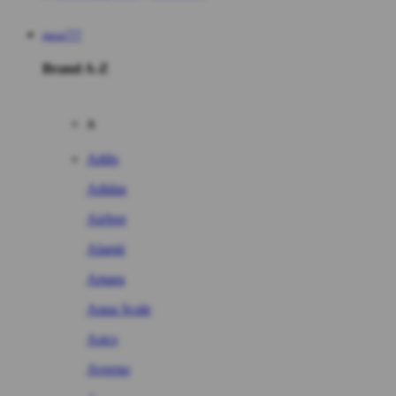
gacor777
Brand A-Z
A
Addo
Adidas
Airfree
Alamii
Amara
Aqua Scale
Asics
Aveeno