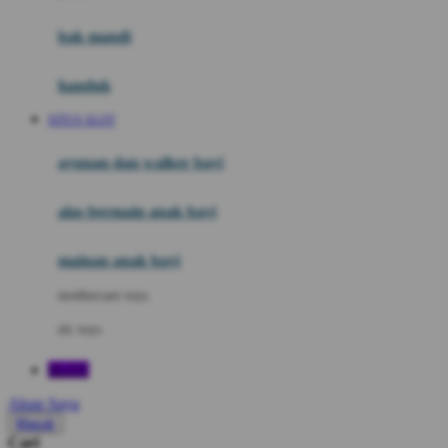
Mini Monkey
Moby
bak mandi
Momami
handuk
Mothercare
SITUS SLOT
Mustela
ayunan dan walker bayi
My Buddy Tag
My K
alas bermain anak bayi
N
mainan anak bayi
Naif
mothercare toys
Nike
elc toys
Nordic Natural
SLOT
Nuby
Akun Saya
Nuna
Masuk
Cari