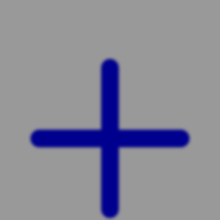
X
Xootz
Y
Yamatoya
Z
Zaxy
Zoggs
0-9
4Moms
59S