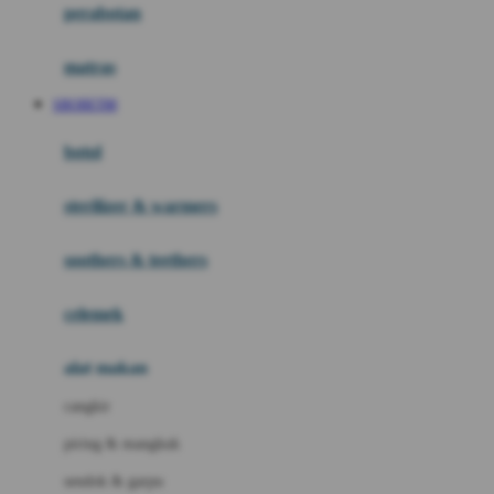
perabotan
Happy Tummy
Hauck
matras
Havaianas
SBOBET88
Hegen
botol
Hot Wheels
sterilizer & warmers
Hybrid
soothers & teethers
I
Inlacta DHA
celemek
Interlac
alat makan
Ivenet
cangkir
J
piring & mangkuk
Jack N Jill
sendok & garpu