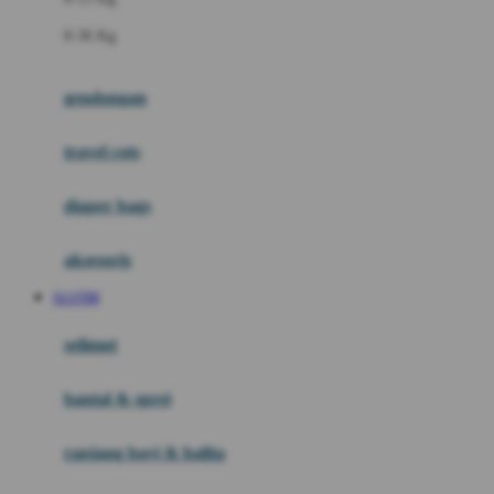
Felt So Sweet
0-36 Kg
Fisher Price
Flipper
gendongan
Friends Of Sally
travel cots
G
diaper bags
Gb
Geko
aksesoris
Graco
SLOT88
Gund
selimut
H
bantal & sprei
Habbie
Haenim
ranjang bayi & balita
Happy Horse