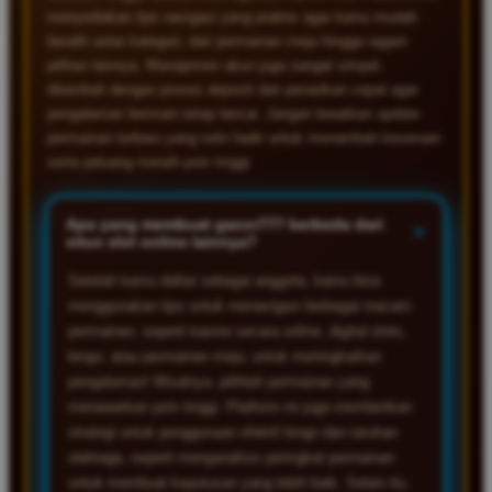
menyediakan tips navigasi yang praktis agar kamu mudah
beralih antar kategori, dari permainan meja hingga ragam
pilihan lainnya. Manajemen akun juga sangat simpel,
ditambah dengan proses deposit dan penarikan cepat agar
pengalaman bermain tetap lancar. Jangan lewatkan update
permainan terbaru yang rutin hadir untuk menambah keseruan
serta peluang meraih poin tinggi.
Apa yang membuat gacor777 berbeda dari
+
situs slot online lainnya?
Setelah kamu daftar sebagai anggota, kamu bisa
menggunakan tips untuk menavigasi berbagai macam
permainan, seperti kasino secara online, digital slots,
bingo, atau permainan meja, untuk meningkatkan
pengalaman! Misalnya, pilihlah permainan yang
menawarkan poin tinggi. Platform ini juga memberikan
strategi untuk penggunaan efektif bingo dan taruhan
olahraga, seperti menganalisis peringkat permainan
untuk membuat keputusan yang lebih baik. Selain itu,