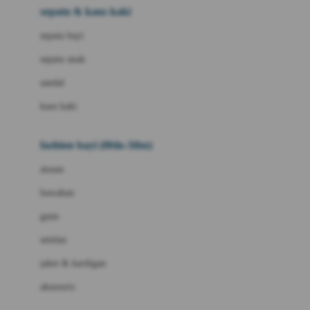
Beauty Barn
sepatu & kaus kaki
Bio Oil
sepatu bayi
Biolane
sepatu anak
Bite Fighters
sandal
Bizzi Growin
kaus kaki
Blackmores
fashion bayi (0bln-3thn)
Blooming Marvellous
atasan
Bonnels
bawahan
Bravado
gaun
Bruder
setelan
Brush Baby
jaket & kardigan
Buds Organics
aksesoris
Bugaboo