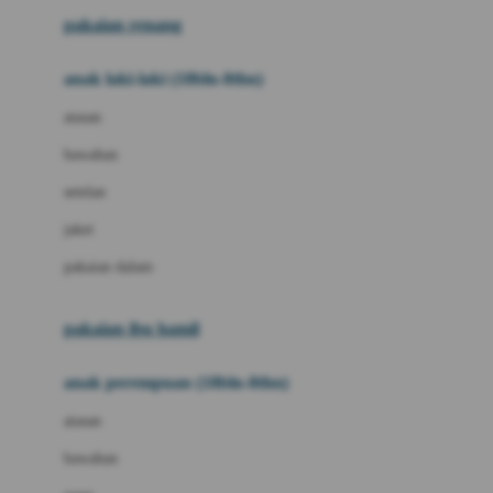
Buggygear
pakaian renang
Bumkins
anak laki-laki (18bln-8thn)
C
atasan
Cetaphil
bawahan
Chicco
setelan
Childlife
jaket
Clevamama
pakaian dalam
Cocolatte
Cottonseeds
pakaian ibu hamil
Cozy N Safe
anak perempuan (18bln-8thn)
Crane
atasan
Cybex
bawahan
D