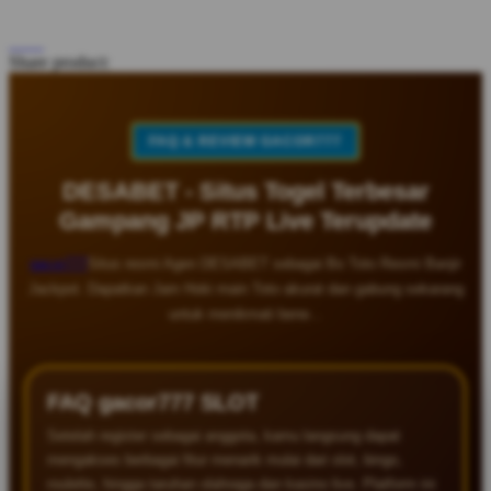
Share product:
FAQ & REVIEW GACOR777
DESABET - Situs Togel Terbesar
Gampang JP RTP Live Terupdate
gacor777
Situs resmi Agen DESABET sebagai Bo Toto Resmi Banjir
Jackpot. Dapatkan Jam Hoki main Toto akurat dan gabung sekarang
untuk menikmati bene...
FAQ gacor777 SLOT
Setelah register sebagai anggota, kamu langsung dapat
mengakses berbagai fitur menarik mulai dari slot, bingo,
roulette, hingga taruhan olahraga dan kasino live. Platform ini