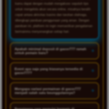
kamu dapat dengan mudah mengakses sepuluh tips
untuk mengelola akun secara online, misalnya beralih
cepat antara aktivitas kasino dan taruhan olahraga,
dilengkapi panduan penggunaan yang aman. Dengan
panduan ini, platform ini ingin memastikan pengalaman
bermainmu menyenangkan setiap hari.
Apakah minimal deposit di gacor777 ramah
+
untuk pemain baru?
Setelah kamu mendaftar sebagai anggota baru, kamu
bisa menggunakan platform ini secara efektif. Misalnya,
Event apa saja yang biasanya tersedia di
+
gacor777?
kamu bisa browsing berbagai macam permainan seperti
kasino, slots, bola, atau bingo. Untuk mendapatkan
Setelah register sebagai anggota baru, kamu bisa
pengalaman bermain yang lebih optimal, coba
menggunakan tips untuk menavigasi beragam
Mengapa variasi permainan di gacor777
perhatikan tips dan strategi yang tersedia. Platform ini
+
menjadi salah satu keunggulannya?
permainan yang tersedia, contohnya dengan memilih
juga menyediakan panduan untuk mengelola akunmu
game slot yang menawarkan poin tinggi atau mencoba
dengan baik. Bagi pemain baru, kamu dapat mengikuti
Setelah mendaftar sebagai anggota, Anda dapat
permainan meja baru untuk mengoptimalkan
sepuluh cara praktis untuk mengoptimalkan
menggunakan berbagai tips untuk memaksimalkan
Bagaimana cara memulai bermain di