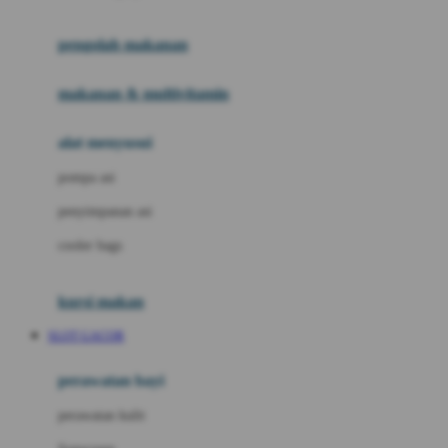
Joie
pengolah makanan
Joolz
Jujube
makanan & multivitamin
K
alat menyusui
Kiddycuts
pompa asi
Kumon
penyimpanan asi
L
cooler bags
Leapfrog
kursi makan
Leclerc
SLOT GACOR
Lee Vierra
Lillebaby
perawatan bayi
Little Bird Told Me
perawatan kulit
Little Miss Janis