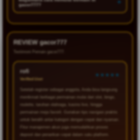
strateginya. Platform ini juga menyediakan strategi
+
penggunaan platform, misalnya dengan cara cepat
gacor777?
pengalaman Anda dengan platform. Misalnya, pelajari
khusus untuk penggunaan bingo dan taruhan olahraga,
beralih antar kategori permainan sesuai minatmu.
cara menavigasi beragam pilihan game seperti slot dan
misalnya dengan menganalisis peringkat permainan
Setelah pendaftaran selesai, anggota baru dapat
Selain itu, kamu bisa memanfaatkan fitur-fitur online
permainan meja untuk menemukan yang sesuai dengan
untuk membuat keputusan yang lebih tepat. Selain itu,
memanfaatkan tips agar pengalaman platform semakin
yang tersedia seperti cek update terbaru dan tips untuk
preferensi Anda. Selain itu, platforms ini menyediakan
kamu bisa mempelajari sepuluh tips untuk mengelola
optimal. Misalnya, selain memilih permainan yang
deposit dan penarikan yang lebih cepat dan aman.
strategi untuk pengelolaan akun berupa tips seperti
akun secara efektif, seperti beralih cepat antar kategori
sesuai dengan tingkat keahlian, juga tersedia strategi
cepat beralih antar kategori permainan, baik kasino atau
REVIEW gacor777
permainan kasino dan aktivitas olahraga, serta
untuk pengelolaan poin yang efektif dalam berbagai
olahraga, dengan sistem keamanan terjamin. Dalam
memastikan keamanan dalam proses deposit dan
Testimoni Pemain gacor777.
kategori seperti slot, bingo dan permainan meja. Untuk
navigasi platform, Anda bisa mengikuti sepuluh cara
penarikan. Dengan menggunakan platform ini, kamu
memaksimalkan aktivitas olahraga, pengguna bisa
praktis untuk meningkatkan pengalaman bermain,
dapat mendapatkan pengalaman bermain yang lebih
mempelajari tips analisis peringkat tim atau memeriksa
seperti mempelajari cara memeriksa pembaruan
dina
penuh tantangan dan menyenangkan.
pembaruan berita terbaru dalam dunia olahraga. Jangan
★★★★★
permainan terbaru atau tips untuk deposit dan
Verified User
lupa, platform ini menyediakan tips untuk mengelola
penarikan yang lebih cepat. Ingat, dengan memahami
akun dengan aman, seperti cara cepat beralih antara
Setelah mendaftar sebagai anggota, anda bisa
platform ini—dari fitur manajemen akun hingga strategi
game casino, tarutan sports, dan aktivitas lain.
memanfaatkan tips untuk menavigasi berbagai macam
dalam pemilihan game—Anda dapat menjadikan setiap
permainan, misalnya memilih permainan slot gratis
sesi bermain lebih menyenangkan dan bermanfaat.
atau meja yang menawarkan poin tinggi. Platform ini
juga menyediakan strategi untuk penggunaan efektif
bingo dan taruhan olahraga, seperti menganalisis
peringkat pertandingan dan skor tim untuk membuat