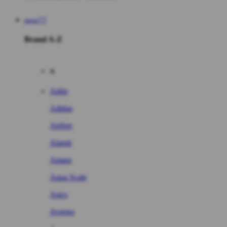
gacor777
Brand A-Z
A
Addo
Adidas
Airfree
Alamii
Amara
Aqua Scale
Asics
Aveeno