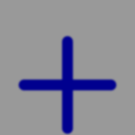
X
Xootz
Y
Yamatoya
Z
Zaxy
Zoggs
0-9
4Moms
59S