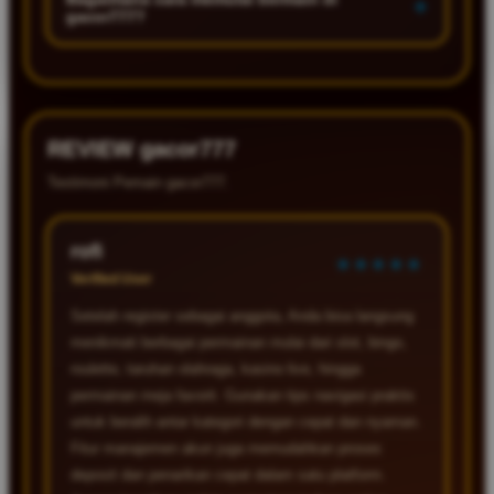
strateginya. Platform ini juga menyediakan strategi
+
penggunaan platform, misalnya dengan cara cepat
gacor777?
pengalaman Anda dengan platform. Misalnya, pelajari
khusus untuk penggunaan bingo dan taruhan olahraga,
beralih antar kategori permainan sesuai minatmu.
cara menavigasi beragam pilihan game seperti slot dan
misalnya dengan menganalisis peringkat permainan
Setelah pendaftaran selesai, anggota baru dapat
Selain itu, kamu bisa memanfaatkan fitur-fitur online
permainan meja untuk menemukan yang sesuai dengan
untuk membuat keputusan yang lebih tepat. Selain itu,
memanfaatkan tips agar pengalaman platform semakin
yang tersedia seperti cek update terbaru dan tips untuk
preferensi Anda. Selain itu, platforms ini menyediakan
kamu bisa mempelajari sepuluh tips untuk mengelola
optimal. Misalnya, selain memilih permainan yang
deposit dan penarikan yang lebih cepat dan aman.
strategi untuk pengelolaan akun berupa tips seperti
akun secara efektif, seperti beralih cepat antar kategori
sesuai dengan tingkat keahlian, juga tersedia strategi
cepat beralih antar kategori permainan, baik kasino atau
REVIEW gacor777
permainan kasino dan aktivitas olahraga, serta
untuk pengelolaan poin yang efektif dalam berbagai
olahraga, dengan sistem keamanan terjamin. Dalam
memastikan keamanan dalam proses deposit dan
Testimoni Pemain gacor777.
kategori seperti slot, bingo dan permainan meja. Untuk
navigasi platform, Anda bisa mengikuti sepuluh cara
penarikan. Dengan menggunakan platform ini, kamu
memaksimalkan aktivitas olahraga, pengguna bisa
praktis untuk meningkatkan pengalaman bermain,
dapat mendapatkan pengalaman bermain yang lebih
mempelajari tips analisis peringkat tim atau memeriksa
seperti mempelajari cara memeriksa pembaruan
penuh tantangan dan menyenangkan.
dina
pembaruan berita terbaru dalam dunia olahraga. Jangan
permainan terbaru atau tips untuk deposit dan
lupa, platform ini menyediakan tips untuk mengelola
Verified User
penarikan yang lebih cepat. Ingat, dengan memahami
akun dengan aman, seperti cara cepat beralih antara
platform ini—dari fitur manajemen akun hingga strategi
game casino, tarutan sports, dan aktivitas lain.
dalam pemilihan game—Anda dapat menjadikan setiap
sesi bermain lebih menyenangkan dan bermanfaat.