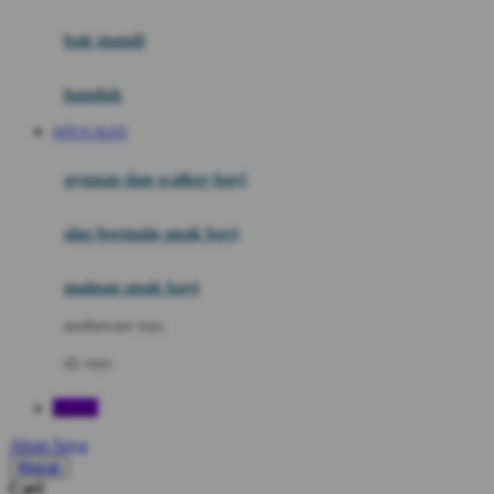
Mini Monkey
Moby
bak mandi
Momami
handuk
Mothercare
SITUS SLOT
Mustela
ayunan dan walker bayi
My Buddy Tag
My K
alas bermain anak bayi
N
mainan anak bayi
Naif
mothercare toys
Nike
elc toys
Nordic Natural
SLOT
Nuby
Akun Saya
Nuna
Masuk
Cari