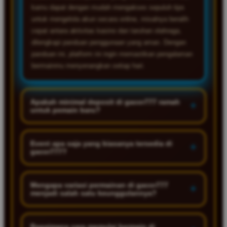
kamu dapat dengan mudah mengakses sepuluh tips
untuk mengelola akun secara online, misalnya beralih
cepat antara aktivitas kasino dan taruhan olahraga,
dilengkapi panduan penggunaan yang aman. Dengan
panduan ini, platform ini ingin memastikan pengalaman
bermainmu menyenangkan setiap hari.
Apakah minimal deposit di gacor777 ramah
+
untuk pemain baru?
Setelah kamu mendaftar sebagai anggota baru, kamu
bisa menggunakan platform ini secara efektif. Misalnya,
Event apa saja yang biasanya tersedia di
+
gacor777?
kamu bisa browsing berbagai macam permainan seperti
kasino, slots, bola, atau bingo. Untuk mendapatkan
Setelah register sebagai anggota baru, kamu bisa
pengalaman bermain yang lebih optimal, coba
menggunakan tips untuk menavigasi beragam
Mengapa variasi permainan di gacor777
perhatikan tips dan strategi yang tersedia. Platform ini
+
menjadi salah satu keunggulannya?
permainan yang tersedia, contohnya dengan memilih
juga menyediakan panduan untuk mengelola akunmu
game slot yang menawarkan poin tinggi atau mencoba
dengan baik. Bagi pemain baru, kamu dapat mengikuti
Setelah mendaftar sebagai anggota, Anda dapat
permainan meja baru untuk mengoptimalkan
sepuluh cara praktis untuk mengoptimalkan
menggunakan berbagai tips untuk memaksimalkan
Bagaimana cara memulai bermain di