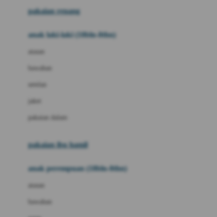
Buggygear
pakaian renang
Bumkins
anak laki-laki (18bln-8thn)
C
atasan
Cetaphil
bawahan
Chicco
setelan
Childlife
jaket
Clevamama
pakaian dalam
Cocolatte
Cottonseeds
pakaian ibu hamil
Cozy N Safe
anak perempuan (18bln-8thn)
Crane
atasan
Cybex
bawahan
D