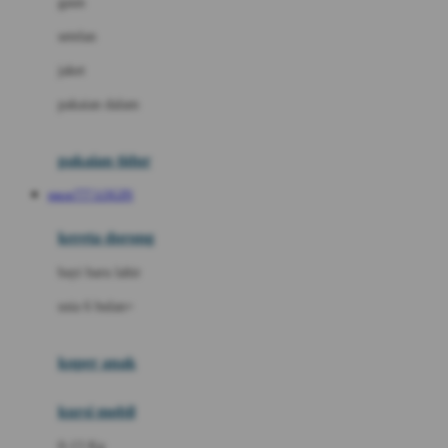
gaun
Dae Organics
setelan
Docare
jaket
Doona
pakaian dalam
Down To Earth
Drew
pakaian tidur
Dr. Brown's
gacor777 LOGIN
E
kereta dorong
ELC
bayi baru lahir
Ergobaby
usia 6 bulan+
Expert Care
koper anak
Ezyroller
kursi mobil
F
0-13 Kg