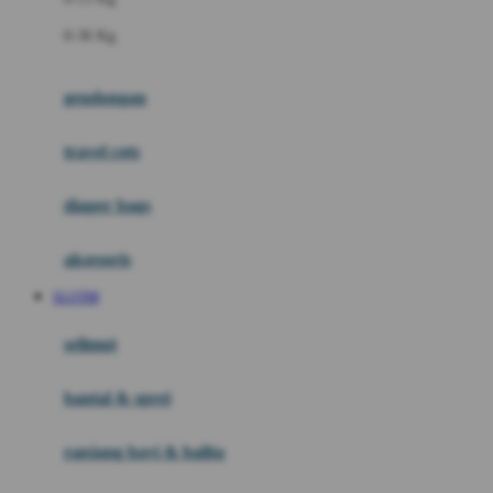
Felt So Sweet
0-36 Kg
Fisher Price
Flipper
gendongan
Friends Of Sally
travel cots
G
diaper bags
Gb
Geko
aksesoris
Graco
SLOT88
Gund
selimut
H
bantal & sprei
Habbie
Haenim
ranjang bayi & balita
Happy Horse