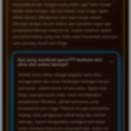
menyediakan tips navigasi yang praktis agar kamu mudah
beralih antar kategori, dari permainan meja hingga ragam
pilihan lainnya. Manajemen akun juga sangat simpel,
ditambah dengan proses deposit dan penarikan cepat agar
pengalaman bermain tetap lancar. Jangan lewatkan update
permainan terbaru yang rutin hadir untuk menambah keseruan
serta peluang meraih poin tinggi.
Apa yang membuat gacor777 berbeda dari
+
situs slot online lainnya?
Setelah kamu daftar sebagai anggota, kamu bisa
menggunakan tips untuk menavigasi berbagai macam
permainan, seperti kasino secara online, digital slots,
bingo, atau permainan meja, untuk meningkatkan
pengalaman! Misalnya, pilihlah permainan yang
menawarkan poin tinggi. Platform ini juga memberikan
strategi untuk penggunaan efektif bingo dan taruhan
olahraga, seperti menganalisis peringkat permainan
untuk membuat keputusan yang lebih baik. Selain itu,