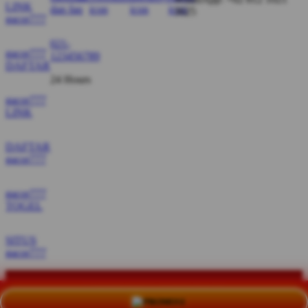
Back to top
gacor777
butuh
unduh aplikasi
we accept
bantuan?
gacor777
hubungi
kami
gacor777
SLOT
Direktorat Jenderal
hubungi
ikuti kami di
gacor777
Perlindungan Konsumen dan
kami
media sosial
LOGIN
Tertib Niaga
Kementerian Perdagangan RI
bantuan
WhatsApp: +62 812 1021
LINK
dan faq
3625
gacor777
021-
gacor777
123456789
DAFTAR
24 Hours
gacor777
LINK
PROMO