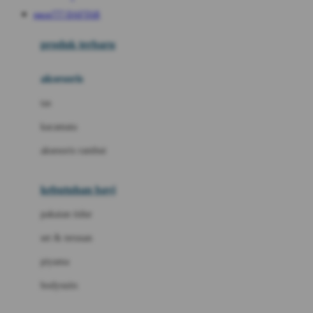
Awan
gacor777 DAFTAR
Azetabio
produk terbaru
B
aksesoris
Baabaasheepz
tas
Babiators
kacamata
Baby Dove
aksesoris rambut
Baby Jogger
Baby Rovega
kebutuhan bayi
Babybee
pakaian tidur
Banana Boat
set & terusan
Banz
piyama
Barbie
bodysuits
Beaba