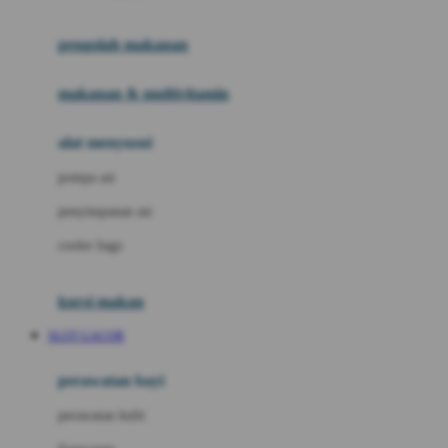
Joie
pengolah makanan
Joolz
Jujube
makanan & multivitamin
K
alat menyusui
Kiddycuts
pompa asi
Kumon
penyimpanan asi
L
cooler bags
Leapfrog
kursi makan
Leclerc
SLOT GACOR
Lee Vierra
Lillebaby
perawatan bayi
Little Bird Told Me
perawatan kulit
Little Miss Janis