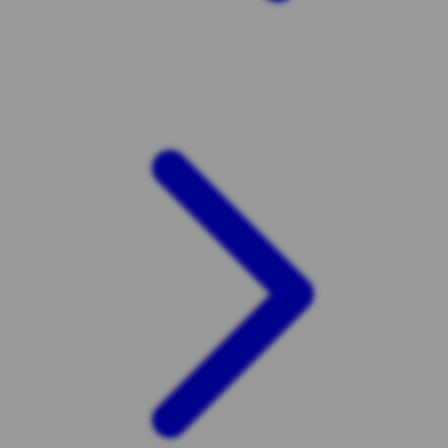
Twistshake
TY Toys
U
V
Veja
Vitaflow
Vtech
W
Waterland
Wellness