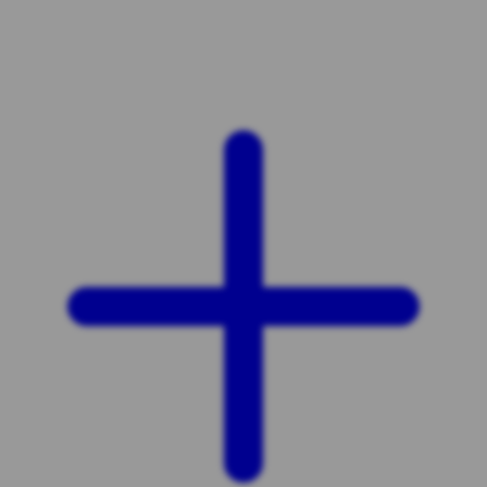
X
Xootz
Y
Yamatoya
Z
Zaxy
Zoggs
0-9
4Moms
59S