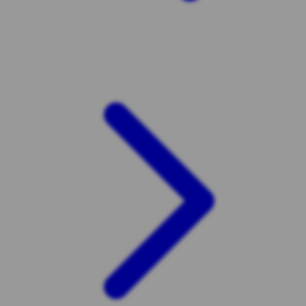
Twistshake
TY Toys
U
V
Veja
Vitaflow
Vtech
W
Waterland
Wellness