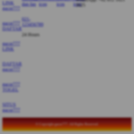
Back to top
gacor777
butuh
unduh aplikasi
we accept
bantuan?
gacor777
hubungi
kami
gacor777
SLOT
Direktorat Jenderal
hubungi
ikuti kami di
gacor777
Perlindungan Konsumen dan
kami
media sosial
LOGIN
Tertib Niaga
Kementerian Perdagangan RI
bantuan
WhatsApp: +62 812 1021
LINK
dan faq
3625
gacor777
021-
gacor777
123456789
DAFTAR
24 Hours
gacor777
LINK