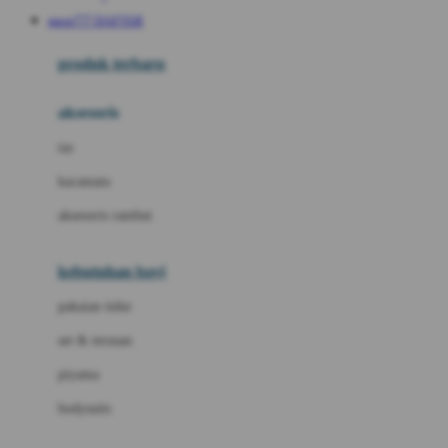
Awan
gacor777 DAFTAR
Azetabio
produk terbaru
B
aksesoris
Baabaasheepz
tas
Babiators
kacamata
Baby Dove
aksesoris rambut
Baby Jogger
Baby Rovega
kebutuhan bayi
Babybee
pakaian tidur
Banana Boat
set & terusan
Banz
piyama
Barbie
bodysuits
Beaba