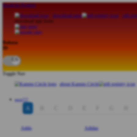
lewati ke Konten
download apps
gift reg
download app from:
Bahasa
ID
Toggle Nav
about Kanmo Circle
gacor777
A
B
C
D
E
F
G
H
Addo
Adidas