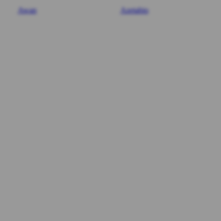
Awan
Azetabio