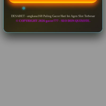
DESABET - angkasa168 Paling Gacor Hari Ini Agen Slot Terbesar
© COPYRIGHT 2026 gacor777 - SEO DON QUIXOTE.