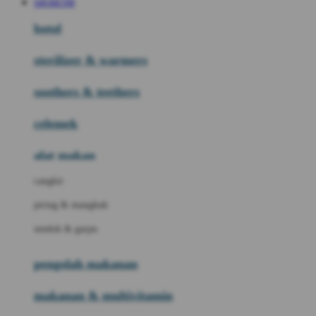
SBOBET88
botol
sterilizer & warmers
soothers & teethers
celemek
alat makan
cangkir
piring & mangkuk
sendok & garpu
pengolah makanan
makanan & multivitamin