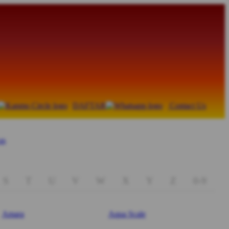
DAFTAR
Contact Us
us
S
T
U
V
W
X
Y
Z
0-9
Amara
Aqua Scale