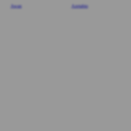
Awan
Azetabio