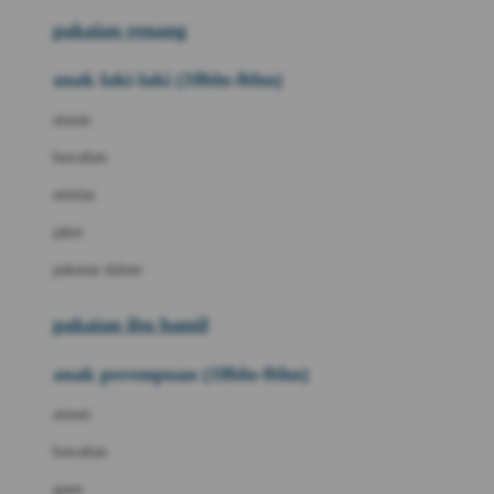
pakaian renang
anak laki-laki (18bln-8thn)
atasan
bawahan
setelan
jaket
pakaian dalam
pakaian ibu hamil
anak perempuan (18bln-8thn)
atasan
bawahan
gaun