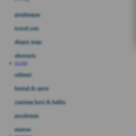
gendongan
travel cots
diaper bags
aksesoris
SLOT88
selimut
bantal & sprei
ranjang bayi & balita
perabotan
matras