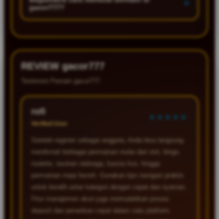
strateginya. Platform ini juga menyediakan strategi
+
penggunaan platform, misalnya dengan cara cepat
gacor777?
pengalaman Anda dengan platform. Misalnya, pelajari
khusus untuk penggunaan bingo dan taruhan olahraga,
beralih antar kategori permainan sesuai minatmu.
cara menavigasi beragam pilihan game seperti slot dan
misalnya dengan menganalisis peringkat permainan
Setelah pendaftaran selesai, anggota baru dapat
Selain itu, kamu bisa memanfaatkan fitur-fitur online
permainan meja untuk menemukan yang sesuai dengan
untuk membuat keputusan yang lebih tepat. Selain itu,
memanfaatkan tips agar pengalaman platform semakin
yang tersedia seperti cek update terbaru dan tips untuk
preferensi Anda. Selain itu, platforms ini menyediakan
kamu bisa mempelajari sepuluh tips untuk mengelola
optimal. Misalnya, selain memilih permainan yang
deposit dan penarikan yang lebih cepat dan aman.
strategi untuk pengelolaan akun berupa tips seperti
akun secara efektif, seperti beralih cepat antar kategori
sesuai dengan tingkat keahlian, juga tersedia strategi
cepat beralih antar kategori permainan, baik kasino atau
REVIEW gacor777
permainan kasino dan aktivitas olahraga, serta
untuk pengelolaan poin yang efektif dalam berbagai
olahraga, dengan sistem keamanan terjamin. Dalam
memastikan keamanan dalam proses deposit dan
Testimoni Pemain gacor777.
kategori seperti slot, bingo dan permainan meja. Untuk
navigasi platform, Anda bisa mengikuti sepuluh cara
penarikan. Dengan menggunakan platform ini, kamu
memaksimalkan aktivitas olahraga, pengguna bisa
praktis untuk meningkatkan pengalaman bermain,
dapat mendapatkan pengalaman bermain yang lebih
mempelajari tips analisis peringkat tim atau memeriksa
seperti mempelajari cara memeriksa pembaruan
penuh tantangan dan menyenangkan.
dina
pembaruan berita terbaru dalam dunia olahraga. Jangan
permainan terbaru atau tips untuk deposit dan
lupa, platform ini menyediakan tips untuk mengelola
Verified User
penarikan yang lebih cepat. Ingat, dengan memahami
akun dengan aman, seperti cara cepat beralih antara
platform ini—dari fitur manajemen akun hingga strategi
game casino, tarutan sports, dan aktivitas lain.
dalam pemilihan game—Anda dapat menjadikan setiap
sesi bermain lebih menyenangkan dan bermanfaat.