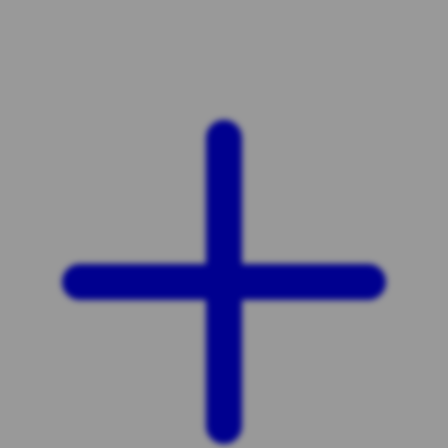
X
Xootz
Y
Yamatoya
Z
Zaxy
Zoggs
0-9
4Moms
59S