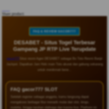
Share product:
FAQ & REVIEW GACOR777
DESABET - Situs Togel Terbesar
Gampang JP RTP Live Terupdate
gacor777
Situs resmi Agen DESABET sebagai Bo Toto Resmi Banjir
Jackpot. Dapatkan Jam Hoki main Toto akurat dan gabung sekarang
untuk menikmati bene...
FAQ gacor777 SLOT
Setelah register sebagai anggota, kamu langsung dapat
mengakses berbagai fitur menarik mulai dari slot, bingo,
roulette, hingga taruhan olahraga dan kasino live. Platform ini