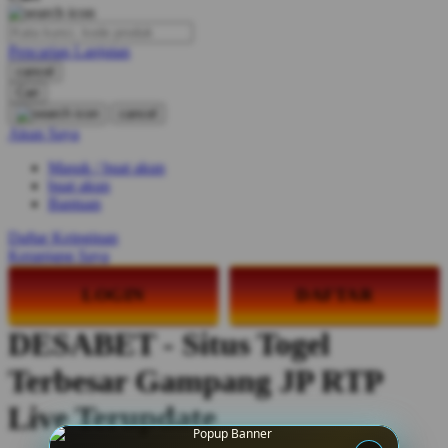
O
Pencarian Lanjutan
Oh Ma Grain
cancel
Okiedog
Cari
cancel
P
Akun Saya
Masuk / buat akun
Peachy
buat akun
Phil & Ted's
Bantuan
Philips Avent
Daftar Keinginan
Keranjang Saya
Pigeon
LOGIN
DAFTAR
Playgro
DESABET - Situs Togel
Poled Global
Terbesar Gampang JP RTP
Ponycycle
Puma
Live Terupdate
Pureats