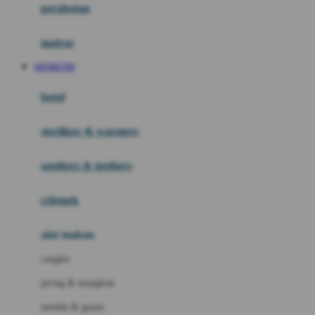
perabotan
Happy Tummy
Hauck
matras
Havaianas
SBOBET88
Hegen
botol
Hot Wheels
sterilizer & warmers
Hybrid
soothers & teethers
I
Inlacta DHA
celemek
Interlac
alat makan
Ivenet
cangkir
J
piring & mangkuk
Jack N Jill
sendok & garpu