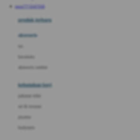
Awan
gacor777 DAFTAR
Azetabio
produk terbaru
B
aksesoris
Baabaasheepz
tas
Babiators
kacamata
Baby Dove
aksesoris rambut
Baby Jogger
Baby Rovega
kebutuhan bayi
Babybee
pakaian tidur
Banana Boat
set & terusan
Banz
piyama
Barbie
bodysuits
Beaba