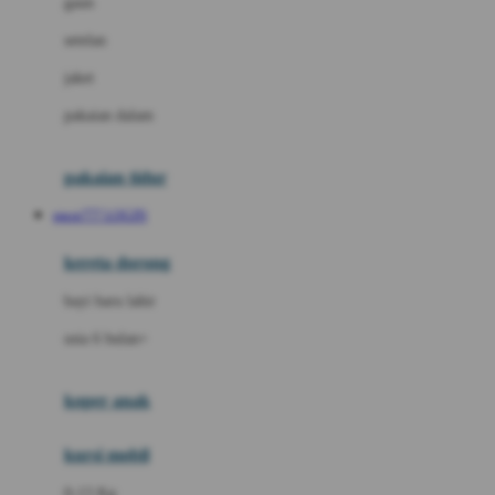
gaun
Dae Organics
setelan
Docare
jaket
Doona
pakaian dalam
Down To Earth
Drew
pakaian tidur
Dr. Brown's
gacor777 LOGIN
E
kereta dorong
ELC
bayi baru lahir
Ergobaby
usia 6 bulan+
Expert Care
koper anak
Ezyroller
kursi mobil
F
0-13 Kg