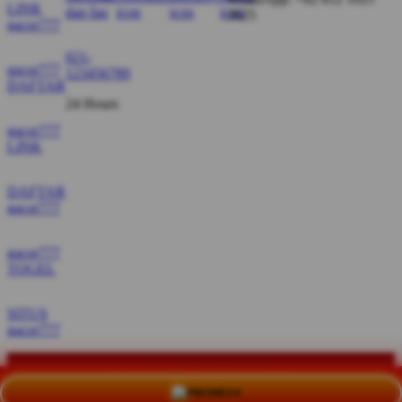
Back to top
gacor777
butuh
unduh aplikasi
we accept
bantuan?
gacor777
hubungi
kami
gacor777
SLOT
Direktorat Jenderal
hubungi
ikuti kami di
gacor777
Perlindungan Konsumen dan
kami
media sosial
LOGIN
Tertib Niaga
Kementerian Perdagangan RI
bantuan
WhatsApp: +62 812 1021
LINK
dan faq
3625
gacor777
021-
gacor777
123456789
DAFTAR
24 Hours
gacor777
LINK
PROMO