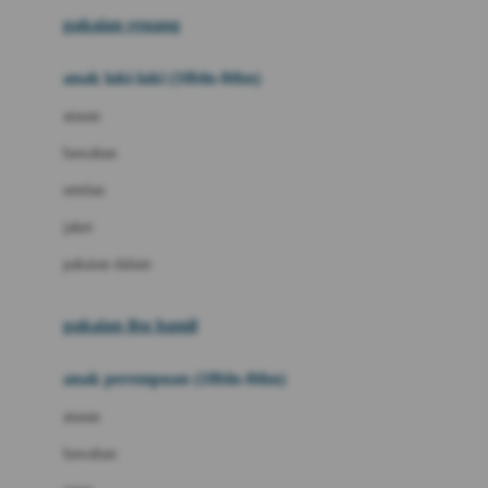
Buggygear
pakaian renang
Bumkins
anak laki-laki (18bln-8thn)
C
atasan
Cetaphil
bawahan
Chicco
setelan
Childlife
jaket
Clevamama
pakaian dalam
Cocolatte
Cottonseeds
pakaian ibu hamil
Cozy N Safe
anak perempuan (18bln-8thn)
Crane
atasan
Cybex
bawahan
D