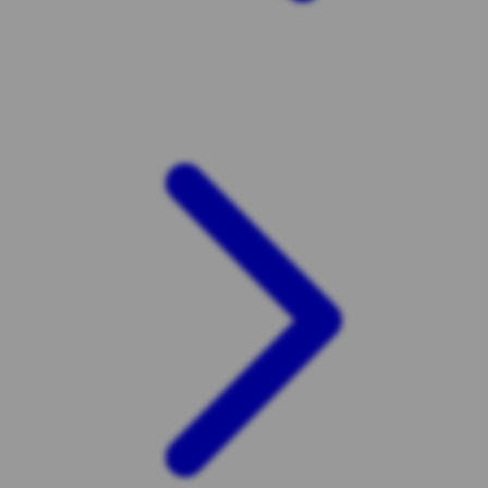
Twistshake
TY Toys
U
V
Veja
Vitaflow
Vtech
W
Waterland
Wellness