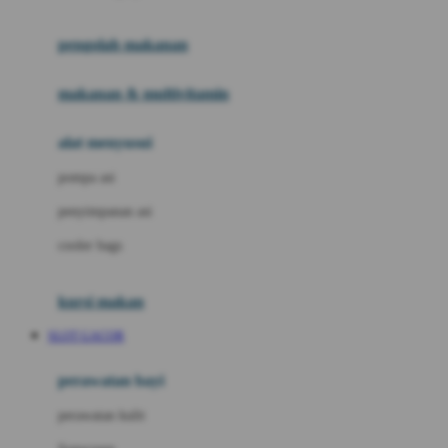
Joie
pengolah makanan
Joolz
Jujube
makanan & multivitamin
K
alat menyusui
Kiddycuts
pompa asi
Kumon
penyimpanan asi
L
cooler bags
Leapfrog
kursi makan
Leclerc
SLOT GACOR
Lee Vierra
Lillebaby
perawatan bayi
Little Bird Told Me
perawatan kulit
Little Miss Janis