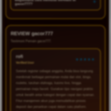
strateginya. Platform ini juga menyediakan strategi
+
penggunaan platform, misalnya dengan cara cepat
gacor777?
pengalaman Anda dengan platform. Misalnya, pelajari
khusus untuk penggunaan bingo dan taruhan olahraga,
beralih antar kategori permainan sesuai minatmu.
cara menavigasi beragam pilihan game seperti slot dan
misalnya dengan menganalisis peringkat permainan
Setelah pendaftaran selesai, anggota baru dapat
Selain itu, kamu bisa memanfaatkan fitur-fitur online
permainan meja untuk menemukan yang sesuai dengan
untuk membuat keputusan yang lebih tepat. Selain itu,
memanfaatkan tips agar pengalaman platform semakin
yang tersedia seperti cek update terbaru dan tips untuk
preferensi Anda. Selain itu, platforms ini menyediakan
kamu bisa mempelajari sepuluh tips untuk mengelola
optimal. Misalnya, selain memilih permainan yang
deposit dan penarikan yang lebih cepat dan aman.
strategi untuk pengelolaan akun berupa tips seperti
akun secara efektif, seperti beralih cepat antar kategori
sesuai dengan tingkat keahlian, juga tersedia strategi
cepat beralih antar kategori permainan, baik kasino atau
REVIEW gacor777
permainan kasino dan aktivitas olahraga, serta
untuk pengelolaan poin yang efektif dalam berbagai
olahraga, dengan sistem keamanan terjamin. Dalam
memastikan keamanan dalam proses deposit dan
Testimoni Pemain gacor777.
kategori seperti slot, bingo dan permainan meja. Untuk
navigasi platform, Anda bisa mengikuti sepuluh cara
penarikan. Dengan menggunakan platform ini, kamu
memaksimalkan aktivitas olahraga, pengguna bisa
praktis untuk meningkatkan pengalaman bermain,
dapat mendapatkan pengalaman bermain yang lebih
mempelajari tips analisis peringkat tim atau memeriksa
seperti mempelajari cara memeriksa pembaruan
penuh tantangan dan menyenangkan.
dina
pembaruan berita terbaru dalam dunia olahraga. Jangan
permainan terbaru atau tips untuk deposit dan
lupa, platform ini menyediakan tips untuk mengelola
Verified User
penarikan yang lebih cepat. Ingat, dengan memahami
akun dengan aman, seperti cara cepat beralih antara
platform ini—dari fitur manajemen akun hingga strategi
game casino, tarutan sports, dan aktivitas lain.
dalam pemilihan game—Anda dapat menjadikan setiap
sesi bermain lebih menyenangkan dan bermanfaat.