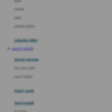
gaun
Dae Organics
setelan
Docare
jaket
Doona
pakaian dalam
Down To Earth
Drew
pakaian tidur
Dr. Brown's
gacor777 LOGIN
E
kereta dorong
ELC
bayi baru lahir
Ergobaby
usia 6 bulan+
Expert Care
koper anak
Ezyroller
kursi mobil
F
0-13 Kg