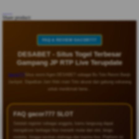
Share product:
FAQ & REVIEW GACOR777
DESABET - Situs Togel Terbesar
Gampang JP RTP Live Terupdate
gacor777
Situs resmi Agen DESABET sebagai Bo Toto Resmi Banjir
Jackpot. Dapatkan Jam Hoki main Toto akurat dan gabung sekarang
untuk menikmati bene...
FAQ gacor777 SLOT
Setelah register sebagai anggota, kamu langsung dapat
mengakses berbagai fitur menarik mulai dari slot, bingo,
roulette, hingga taruhan olahraga dan kasino live. Platform ini