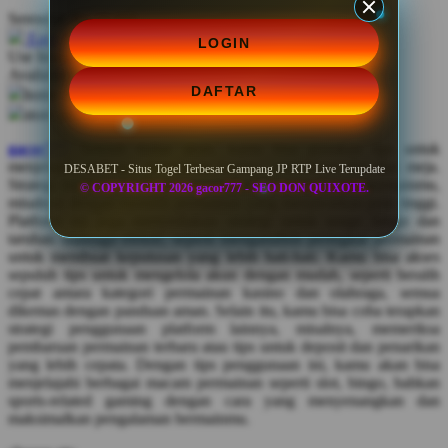
Serendah
Rp 10.000
Q
Earn
1.000.000
-
100.000.000
Bonus
LOGIN
Use Installment Options from
.
Laarn more
QV Baby
Available for :
DAFTAR
home delivery
store pickup
R
gacor777
Setelah daftar akun, kamu bisa gunakan tips untuk
Real Shades
menjelajah berbagai permainan kasino, contohnya slot dan meja.
DESABET - Situs Togel Terbesar Gampang JP RTP Live Terupdate
Strategi ini bisa membantu meningkatkan pengalaman bermainmu,
Red Castle
© COPYRIGHT 2026 gacor777 - SEO DON QUIXOTE.
misalnya dengan memilih permainan yang menawarkan poin tinggi.
Platform ini juga menyediakan strategi untuk usage bingo dan
Ribbon Madness
taruhan olahraga efektif, seperti menganalisis peringkat permainan
untuk membuat keputusan yang lebih hati-hati. Kamu bisa akses
S
sepuluh tips untuk mengelola akun dengan mudah, seperti beralih
cepat antara kategori permainan kasino dan olahraga, semua
Sebamed
dikemas dengan panduan aman. Selain itu, kamu bisa coba terapkan
strategi penggunaan platform lainnya, misalnya, memeriksa
Silver Cross
pembaruan permainan terbaru atau tips untuk deposit dan penarikan
yang lebih cepata. Dengan tips penggunaan ini, kamu akan bisa
Simply Idea
menjelajahi berbagai macam permainan seperti slot, bingo, bahkan
sports-related gaming dengan cara yang menyenangkan dan
Skip Hop
maksimalkan pengalaman bermainmu.
Spectra