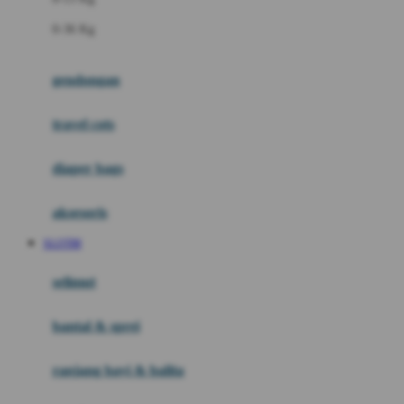
Felt So Sweet
0-36 Kg
Fisher Price
Flipper
gendongan
Friends Of Sally
travel cots
G
diaper bags
Gb
Geko
aksesoris
Graco
SLOT88
Gund
selimut
H
bantal & sprei
Habbie
Haenim
ranjang bayi & balita
Happy Horse