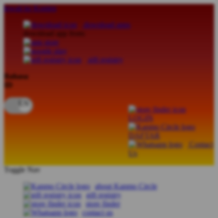
lewati ke Konten
download apps
download app from:
gift registry
Bahasa
ID
LOGIN
DAFTAR
Contact
Us
Toggle Nav
about Kanmo Circle
gift registry
store finder
contact us