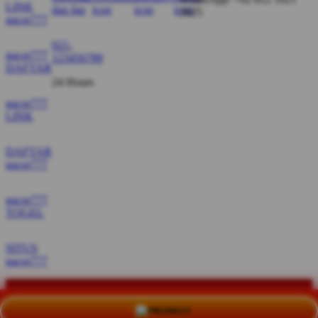
Back to top
gacor777
butuh
unduh aplikasi
we accept
bantuan?
gacor777
hubungi
kami
gacor777
SLOT
Direktorat Jenderal
hubungi
ikuti kami di
gacor777
Perlindungan Konsumen dan
kami
media sosial
LOGIN
Tertib Niaga
Kementerian Perdagangan RI
bantuan
WhatsApp: +62 812 1021
LINK
dan faq
3625
gacor777
021-
gacor777
123456789
DAFTAR
24 Hours
gacor777
LINK
PROMO