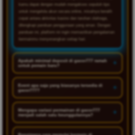
kamu dapat dengan mudah mengakses sepuluh tips
untuk mengelola akun secara online, misalnya beralih
cepat antara aktivitas kasino dan taruhan olahraga,
dilengkapi panduan penggunaan yang aman. Dengan
panduan ini, platform ini ingin memastikan pengalaman
bermainmu menyenangkan setiap hari.
Apakah minimal deposit di gacor777 ramah
+
untuk pemain baru?
Setelah kamu mendaftar sebagai anggota baru, kamu
bisa menggunakan platform ini secara efektif. Misalnya,
Event apa saja yang biasanya tersedia di
+
gacor777?
kamu bisa browsing berbagai macam permainan seperti
kasino, slots, bola, atau bingo. Untuk mendapatkan
Setelah register sebagai anggota baru, kamu bisa
pengalaman bermain yang lebih optimal, coba
menggunakan tips untuk menavigasi beragam
Mengapa variasi permainan di gacor777
perhatikan tips dan strategi yang tersedia. Platform ini
+
menjadi salah satu keunggulannya?
permainan yang tersedia, contohnya dengan memilih
juga menyediakan panduan untuk mengelola akunmu
game slot yang menawarkan poin tinggi atau mencoba
dengan baik. Bagi pemain baru, kamu dapat mengikuti
Setelah mendaftar sebagai anggota, Anda dapat
permainan meja baru untuk mengoptimalkan
sepuluh cara praktis untuk mengoptimalkan
menggunakan berbagai tips untuk memaksimalkan
Bagaimana cara memulai bermain di