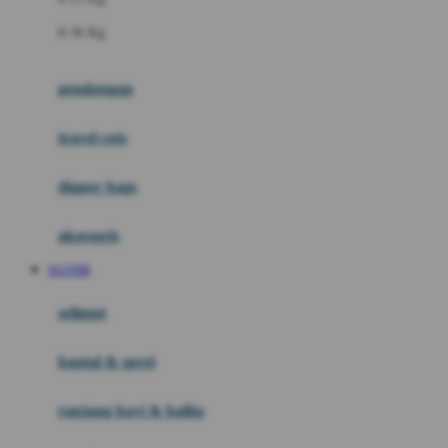
Felt So Sweet
0-36 Kg
Fisher Price
Flipper
gendongan
Friends Of Sally
travel cots
G
diaper bags
Gb
Geko
aksesoris
Graco
SLOT88
Gund
selimut
H
bantal & sprei
Habbie
Haenim
ranjang bayi & balita
Happy Horse