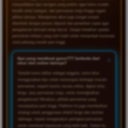
menyediakan tips navigasi yang praktis agar kamu mudah
beralih antar kategori, dari permainan meja hingga ragam
pilihan lainnya. Manajemen akun juga sangat simpel,
ditambah dengan proses deposit dan penarikan cepat agar
pengalaman bermain tetap lancar. Jangan lewatkan update
permainan terbaru yang rutin hadir untuk menambah keseruan
serta peluang meraih poin tinggi.
Apa yang membuat gacor777 berbeda dari
+
situs slot online lainnya?
Setelah kamu daftar sebagai anggota, kamu bisa
menggunakan tips untuk menavigasi berbagai macam
permainan, seperti kasino secara online, digital slots,
bingo, atau permainan meja, untuk meningkatkan
pengalaman! Misalnya, pilihlah permainan yang
menawarkan poin tinggi. Platform ini juga memberikan
strategi untuk penggunaan efektif bingo dan taruhan
olahraga, seperti menganalisis peringkat permainan
untuk membuat keputusan yang lebih baik. Selain itu,