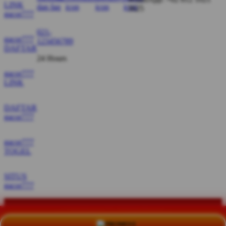
Back to top
gacor777
butuh
unduh aplikasi
we accept
bantuan?
gacor777
hubungi
kami
gacor777
SLOT
Direktorat Jenderal
hubungi
ikuti kami di
gacor777
Perlindungan Konsumen dan
kami
media sosial
LOGIN
Tertib Niaga
Kementerian Perdagangan RI
bantuan
WhatsApp: +62 812 1021
LINK
dan faq
3625
gacor777
021-
gacor777
123456789
DAFTAR
24 Hours
gacor777
LINK
PROMO