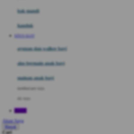
Mini Monkey
Moby
bak mandi
Momami
handuk
Mothercare
SITUS SLOT
Mustela
ayunan dan walker bayi
My Buddy Tag
My K
alas bermain anak bayi
N
mainan anak bayi
Naif
mothercare toys
Nike
elc toys
Nordic Natural
SLOT
Nuby
Akun Saya
Nuna
Masuk
Cari