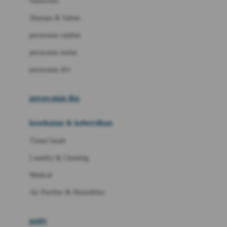
Sunscreen
London Taxi
Shampo & Sabun
Love To Dream
perawatan rambut
perawatan mulut
M
perawatan diri
Magformers
Mama's Choice
perawatan ibu
Mamas&Papas
kesehatan & kebersihan
Mamaway
Tissue basah
Maxi Cosi
Laundry & Cleaning
Megabloks
Medical
Micro
Air Purifier & Humidifier
MiDeer
Mimi & Lula
potty