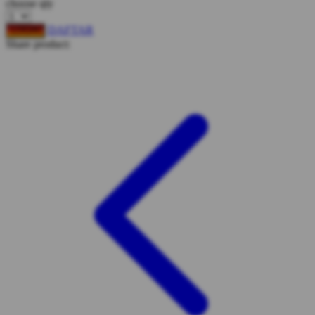
choose qty
Squishmallows
DAFTAR
LOGIN
Starbooks
Share product:
Stick-O
Stokke
Sudocrem
Sumimo
Sunnylife
Sun-Staches
Swimava
T
Tommee Tippee
Trunki
Tutti Bambini