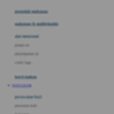
Joie
pengolah makanan
Joolz
Jujube
makanan & multivitamin
K
alat menyusui
Kiddycuts
pompa asi
Kumon
penyimpanan asi
L
cooler bags
Leapfrog
kursi makan
Leclerc
SLOT GACOR
Lee Vierra
Lillebaby
perawatan bayi
Little Bird Told Me
perawatan kulit
Little Miss Janis