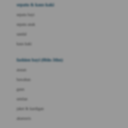
Beauty Barn
sepatu & kaus kaki
Bio Oil
sepatu bayi
Biolane
sepatu anak
Bite Fighters
sandal
Bizzi Growin
kaus kaki
Blackmores
fashion bayi (0bln-3thn)
Blooming Marvellous
atasan
Bonnels
bawahan
Bravado
gaun
Bruder
setelan
Brush Baby
jaket & kardigan
Buds Organics
aksesoris
Bugaboo