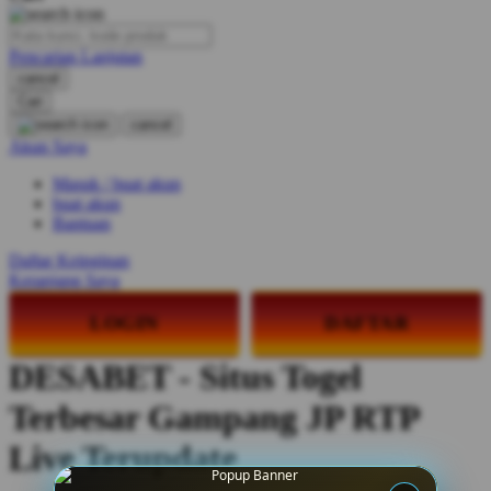
O
Pencarian Lanjutan
Oh Ma Grain
cancel
Okiedog
Cari
cancel
P
Akun Saya
Masuk / buat akun
Peachy
buat akun
Phil & Ted's
Bantuan
Philips Avent
Daftar Keinginan
Keranjang Saya
Pigeon
LOGIN
DAFTAR
Playgro
DESABET - Situs Togel
Poled Global
Terbesar Gampang JP RTP
Ponycycle
Puma
Live Terupdate
Pureats