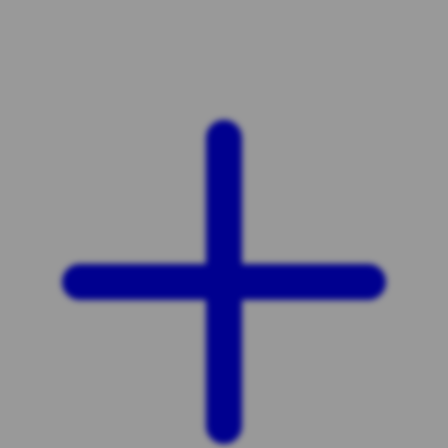
X
Xootz
Y
Yamatoya
Z
Zaxy
Zoggs
0-9
4Moms
59S