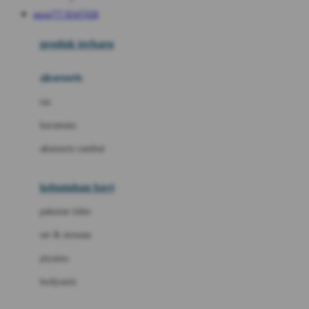
Awan
gacor777 DAFTAR
Azetabio
produk terbaru
B
aksesoris
Baabaasheepz
tas
Babiators
kacamata
Baby Dove
aksesoris rambut
Baby Jogger
Baby Rovega
kebutuhan bayi
Babybee
pakaian tidur
Banana Boat
set & terusan
Banz
piyama
Barbie
bodysuits
Beaba