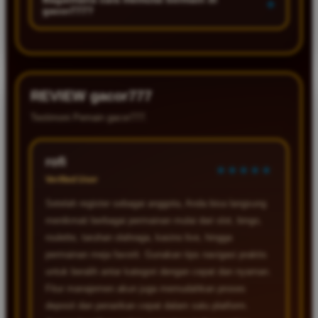
strateginya. Platform ini juga menyediakan strategi
+
penggunaan platform, misalnya dengan cara cepat
gacor777?
pengalaman Anda dengan platform. Misalnya, pelajari
khusus untuk penggunaan bingo dan taruhan olahraga,
beralih antar kategori permainan sesuai minatmu.
cara menavigasi beragam pilihan game seperti slot dan
misalnya dengan menganalisis peringkat permainan
Setelah pendaftaran selesai, anggota baru dapat
Selain itu, kamu bisa memanfaatkan fitur-fitur online
permainan meja untuk menemukan yang sesuai dengan
untuk membuat keputusan yang lebih tepat. Selain itu,
memanfaatkan tips agar pengalaman platform semakin
yang tersedia seperti cek update terbaru dan tips untuk
preferensi Anda. Selain itu, platforms ini menyediakan
kamu bisa mempelajari sepuluh tips untuk mengelola
optimal. Misalnya, selain memilih permainan yang
deposit dan penarikan yang lebih cepat dan aman.
strategi untuk pengelolaan akun berupa tips seperti
akun secara efektif, seperti beralih cepat antar kategori
sesuai dengan tingkat keahlian, juga tersedia strategi
cepat beralih antar kategori permainan, baik kasino atau
REVIEW gacor777
permainan kasino dan aktivitas olahraga, serta
untuk pengelolaan poin yang efektif dalam berbagai
olahraga, dengan sistem keamanan terjamin. Dalam
memastikan keamanan dalam proses deposit dan
Testimoni Pemain gacor777.
kategori seperti slot, bingo dan permainan meja. Untuk
navigasi platform, Anda bisa mengikuti sepuluh cara
penarikan. Dengan menggunakan platform ini, kamu
memaksimalkan aktivitas olahraga, pengguna bisa
praktis untuk meningkatkan pengalaman bermain,
dapat mendapatkan pengalaman bermain yang lebih
mempelajari tips analisis peringkat tim atau memeriksa
seperti mempelajari cara memeriksa pembaruan
penuh tantangan dan menyenangkan.
dina
pembaruan berita terbaru dalam dunia olahraga. Jangan
permainan terbaru atau tips untuk deposit dan
lupa, platform ini menyediakan tips untuk mengelola
Verified User
penarikan yang lebih cepat. Ingat, dengan memahami
akun dengan aman, seperti cara cepat beralih antara
platform ini—dari fitur manajemen akun hingga strategi
game casino, tarutan sports, dan aktivitas lain.
dalam pemilihan game—Anda dapat menjadikan setiap
sesi bermain lebih menyenangkan dan bermanfaat.