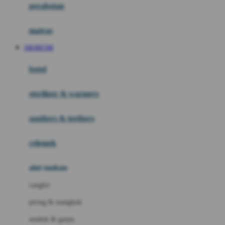
perabotan
Happy Tummy
Hauck
matras
Havaianas
SBOBET88
Hegen
botol
Hot Wheels
sterilizer & warmers
Hybrid
soothers & teethers
I
Inlacta DHA
celemek
Interlac
alat makan
Ivenet
cangkir
J
piring & mangkuk
Jack N Jill
sendok & garpu