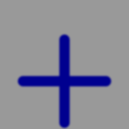
X
Xootz
Y
Yamatoya
Z
Zaxy
Zoggs
0-9
4Moms
59S