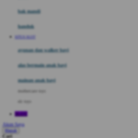
Mini Monkey
Moby
bak mandi
Momami
handuk
Mothercare
SITUS SLOT
Mustela
ayunan dan walker bayi
My Buddy Tag
My K
alas bermain anak bayi
N
mainan anak bayi
Naif
mothercare toys
Nike
elc toys
Nordic Natural
SLOT
Nuby
Akun Saya
Nuna
Masuk
Cari