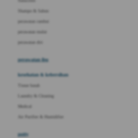
Sunscreen
London Taxi
Shampo & Sabun
Love To Dream
perawatan rambut
perawatan mulut
M
perawatan diri
Magformers
Mama's Choice
perawatan ibu
Mamas&Papas
kesehatan & kebersihan
Mamaway
Tissue basah
Maxi Cosi
Laundry & Cleaning
Megabloks
Medical
Micro
Air Purifier & Humidifier
MiDeer
Mimi & Lula
potty