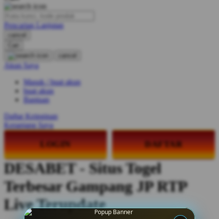
O
Pencarian Lanjutan
Oh Ma Grain
cancel
Okiedog
Cari
cancel
P
Akun Saya
Masuk / buat akun
Peachy
buat akun
Phil & Ted's
Bantuan
Philips Avent
Daftar Keinginan
Keranjang Saya
Pigeon
LOGIN
DAFTAR
Playgro
DESABET - Situs Togel
Poled Global
Terbesar Gampang JP RTP
Ponycycle
Puma
Live Terupdate
Pureats