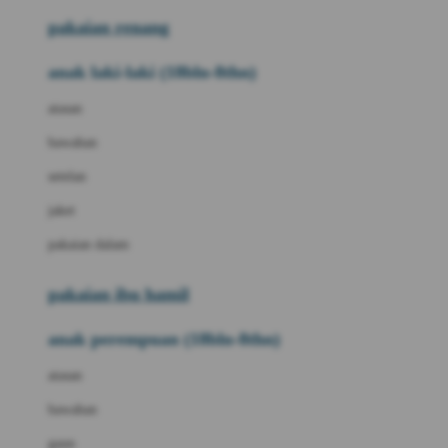
pakaian renang
anak laki-laki (18bln-8thn)
atasan
bawahan
setelan
jaket
pakaian dalam
pakaian ibu hamil
anak perempuan (18bln-8thn)
atasan
bawahan
gaun