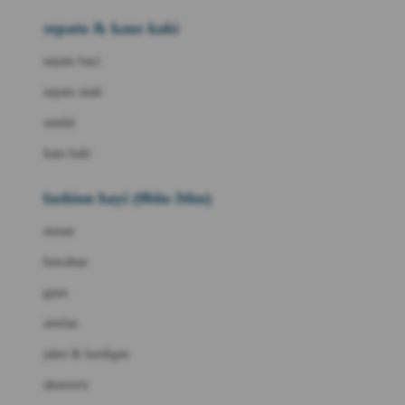
sepatu & kaus kaki
sepatu bayi
sepatu anak
sandal
kaus kaki
fashion bayi (0bln-3thn)
atasan
bawahan
gaun
setelan
jaket & kardigan
aksesoris