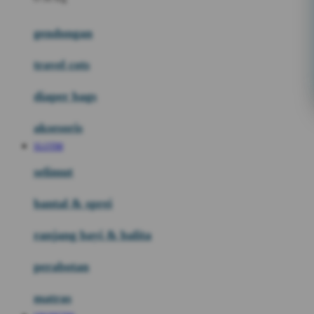
gendongan
travel cots
diaper bags
aksesoris
SLOT88
selimut
bantal & sprei
ranjang bayi & balita
perabotan
matras