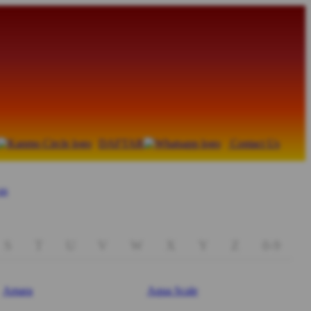
DAFTAR
Contact Us
us
S
T
U
V
W
X
Y
Z
0-9
Amara
Aqua Scale