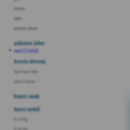
setelan
jaket
pakaian dalam
pakaian tidur
gacor777 LOGIN
kereta dorong
bayi baru lahir
usia 6 bulan+
koper anak
kursi mobil
0-13 Kg
0-36 Kg