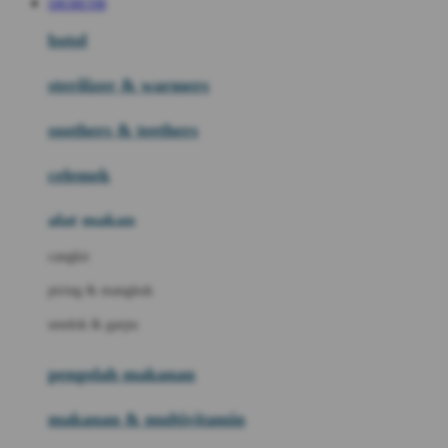
SBOBET88
botol
sterilizer & warmers
soothers & teethers
celemek
alat makan
cangkir
piring & mangkuk
sendok & garpu
pengolah makanan
makanan & multivitamin