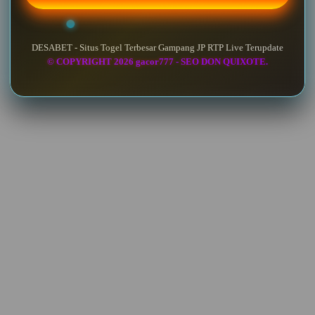
DESABET - Situs Togel Terbesar Gampang JP RTP Live Terupdate
© COPYRIGHT 2026 gacor777 - SEO DON QUIXOTE.