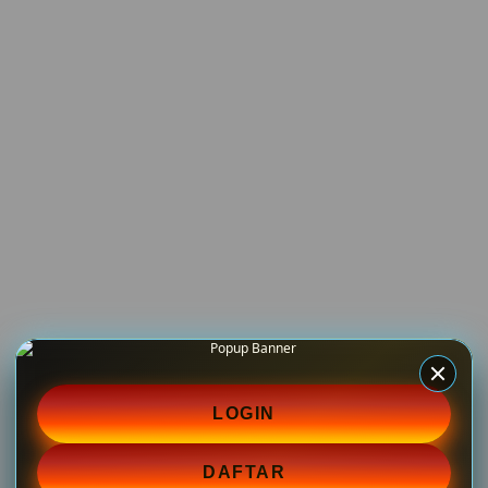
LOGIN
DAFTAR