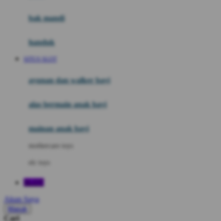
Mini Monkey
Moby
bak mandi
Momami
handuk
Mothercare
SITUS SLOT
Mustela
ayunan dan walker bayi
My Buddy Tag
My K
alas bermain anak bayi
N
mainan anak bayi
Naif
mothercare toys
Nike
elc toys
Nordic Natural
SLOT
Nuby
Akun Saya
Nuna
Masuk
Cari