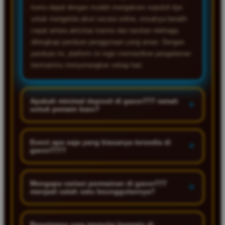
kamu dapat dengan mudah mengakses sepuluh tips
untuk mengelola akun secara online, misalnya beralih
cepat antara aktivitas kasino dan taruhan olahraga,
dilengkapi panduan penggunaan yang aman. Dengan
panduan ini, platform ini ingin memastikan pengalaman
bermainmu menyenangkan setiap hari.
Apakah minimal deposit di gacor777 ramah
+
untuk pemain baru?
Setelah kamu mendaftar sebagai anggota baru, kamu
bisa menggunakan platform ini secara efektif. Misalnya,
Event apa saja yang biasanya tersedia di
+
gacor777?
kamu bisa browsing berbagai macam permainan seperti
kasino, slots, bola, atau bingo. Untuk mendapatkan
Setelah register sebagai anggota baru, kamu bisa
pengalaman bermain yang lebih optimal, coba
menggunakan tips untuk menavigasi beragam
Mengapa variasi permainan di gacor777
perhatikan tips dan strategi yang tersedia. Platform ini
+
menjadi salah satu keunggulannya?
permainan yang tersedia, contohnya dengan memilih
juga menyediakan panduan untuk mengelola akunmu
game slot yang menawarkan poin tinggi atau mencoba
dengan baik. Bagi pemain baru, kamu dapat mengikuti
Setelah mendaftar sebagai anggota, Anda dapat
permainan meja baru untuk mengoptimalkan
sepuluh cara praktis untuk mengoptimalkan
menggunakan berbagai tips untuk memaksimalkan
Bagaimana cara memulai bermain di