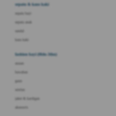
Beauty Barn
sepatu & kaus kaki
Bio Oil
sepatu bayi
Biolane
sepatu anak
Bite Fighters
sandal
Bizzi Growin
kaus kaki
Blackmores
fashion bayi (0bln-3thn)
Blooming Marvellous
atasan
Bonnels
bawahan
Bravado
gaun
Bruder
setelan
Brush Baby
jaket & kardigan
Buds Organics
aksesoris
Bugaboo