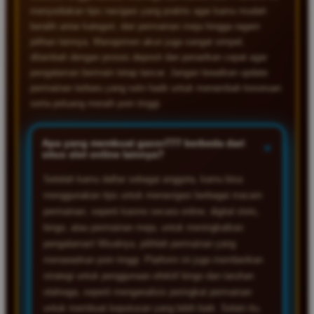
menyediakan tips navigasi yang praktis agar kamu mudah
beralih antar kategori, dari permainan meja hingga ragam
pilihan lainnya. Manajemen akun juga sangat simpel,
ditambah dengan proses deposit dan penarikan cepat agar
pengalaman bermain tetap lancar. Jangan lewatkan update
permainan terbaru yang rutin hadir untuk menambah keseruan
serta peluang meraih poin tinggi.
Apa yang membuat gacor777 berbeda dari
+
situs slot online lainnya?
Setelah kamu daftar sebagai anggota, kamu bisa
menggunakan tips untuk menavigasi berbagai macam
permainan, seperti kasino secara online, digital slots,
bingo, atau permainan meja, untuk meningkatkan
pengalaman! Misalnya, pilihlah permainan yang
menawarkan poin tinggi. Platform ini juga memberikan
strategi untuk penggunaan efektif bingo dan taruhan
olahraga, seperti menganalisis peringkat permainan
untuk membuat keputusan yang lebih baik. Selain itu,