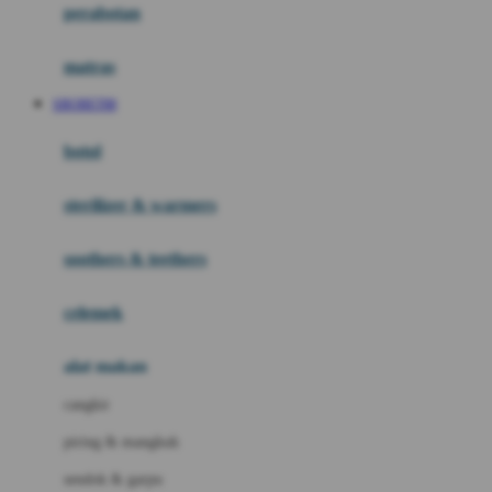
perabotan
Happy Tummy
Hauck
matras
Havaianas
SBOBET88
Hegen
botol
Hot Wheels
sterilizer & warmers
Hybrid
soothers & teethers
I
Inlacta DHA
celemek
Interlac
alat makan
Ivenet
cangkir
J
piring & mangkuk
Jack N Jill
sendok & garpu