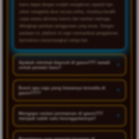
kamu dapat dengan mudah mengakses sepuluh tips
untuk mengelola akun secara online, misalnya beralih
cepat antara aktivitas kasino dan taruhan olahraga,
dilengkapi panduan penggunaan yang aman. Dengan
panduan ini, platform ini ingin memastikan pengalaman
bermainmu menyenangkan setiap hari.
Apakah minimal deposit di gacor777 ramah
+
untuk pemain baru?
Setelah kamu mendaftar sebagai anggota baru, kamu
bisa menggunakan platform ini secara efektif. Misalnya,
Event apa saja yang biasanya tersedia di
+
gacor777?
kamu bisa browsing berbagai macam permainan seperti
kasino, slots, bola, atau bingo. Untuk mendapatkan
Setelah register sebagai anggota baru, kamu bisa
pengalaman bermain yang lebih optimal, coba
menggunakan tips untuk menavigasi beragam
Mengapa variasi permainan di gacor777
perhatikan tips dan strategi yang tersedia. Platform ini
+
menjadi salah satu keunggulannya?
permainan yang tersedia, contohnya dengan memilih
juga menyediakan panduan untuk mengelola akunmu
game slot yang menawarkan poin tinggi atau mencoba
dengan baik. Bagi pemain baru, kamu dapat mengikuti
Setelah mendaftar sebagai anggota, Anda dapat
permainan meja baru untuk mengoptimalkan
sepuluh cara praktis untuk mengoptimalkan
menggunakan berbagai tips untuk memaksimalkan
Bagaimana cara memulai bermain di