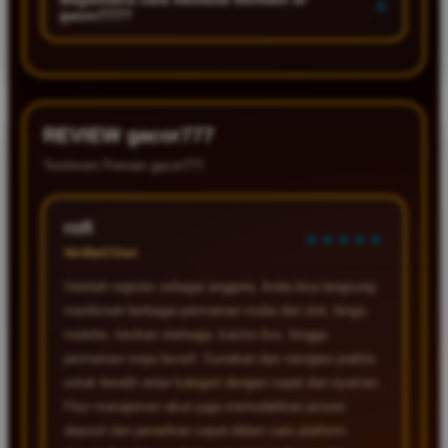
strateginya. Platform ini juga menyediakan strategi
+
penggunaan platform, misalnya dengan cara cepat
gacor777?
pengalaman Anda dengan platform. Misalnya, pelajari
khusus untuk penggunaan bingo dan taruhan olahraga,
beralih antar kategori permainan sesuai minatmu.
cara menavigasi beragam pilihan game seperti slot dan
misalnya dengan menganalisis peringkat permainan
Setelah pendaftaran selesai, anggota baru dapat
Selain itu, kamu bisa memanfaatkan fitur-fitur online
permainan meja untuk menemukan yang sesuai dengan
untuk membuat keputusan yang lebih tepat. Selain itu,
memanfaatkan tips agar pengalaman platform semakin
yang tersedia seperti cek update terbaru dan tips untuk
preferensi Anda. Selain itu, platforms ini menyediakan
kamu bisa mempelajari sepuluh tips untuk mengelola
optimal. Misalnya, selain memilih permainan yang
deposit dan penarikan yang lebih cepat dan aman.
strategi untuk pengelolaan akun berupa tips seperti
akun secara efektif, seperti beralih cepat antar kategori
sesuai dengan tingkat keahlian, juga tersedia strategi
cepat beralih antar kategori permainan, baik kasino atau
REVIEW gacor777
permainan kasino dan aktivitas olahraga, serta
untuk pengelolaan poin yang efektif dalam berbagai
olahraga, dengan sistem keamanan terjamin. Dalam
memastikan keamanan dalam proses deposit dan
Testimoni Pemain gacor777.
kategori seperti slot, bingo dan permainan meja. Untuk
navigasi platform, Anda bisa mengikuti sepuluh cara
penarikan. Dengan menggunakan platform ini, kamu
memaksimalkan aktivitas olahraga, pengguna bisa
praktis untuk meningkatkan pengalaman bermain,
dapat mendapatkan pengalaman bermain yang lebih
mempelajari tips analisis peringkat tim atau memeriksa
seperti mempelajari cara memeriksa pembaruan
penuh tantangan dan menyenangkan.
dina
pembaruan berita terbaru dalam dunia olahraga. Jangan
permainan terbaru atau tips untuk deposit dan
lupa, platform ini menyediakan tips untuk mengelola
Verified User
penarikan yang lebih cepat. Ingat, dengan memahami
akun dengan aman, seperti cara cepat beralih antara
platform ini—dari fitur manajemen akun hingga strategi
game casino, tarutan sports, dan aktivitas lain.
dalam pemilihan game—Anda dapat menjadikan setiap
sesi bermain lebih menyenangkan dan bermanfaat.