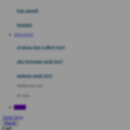
Mini Monkey
Moby
bak mandi
Momami
handuk
Mothercare
SITUS SLOT
Mustela
ayunan dan walker bayi
My Buddy Tag
My K
alas bermain anak bayi
N
mainan anak bayi
Naif
mothercare toys
Nike
elc toys
Nordic Natural
SLOT
Nuby
Akun Saya
Nuna
Masuk
Cari