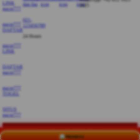
Back to top
gacor777
butuh
unduh aplikasi
we accept
bantuan?
gacor777
hubungi
kami
gacor777
SLOT
Direktorat Jenderal
hubungi
ikuti kami di
gacor777
Perlindungan Konsumen dan
kami
media sosial
LOGIN
Tertib Niaga
Kementerian Perdagangan RI
bantuan
WhatsApp: +62 812 1021
LINK
dan faq
3625
gacor777
021-
gacor777
123456789
DAFTAR
24 Hours
gacor777
LINK
PROMO