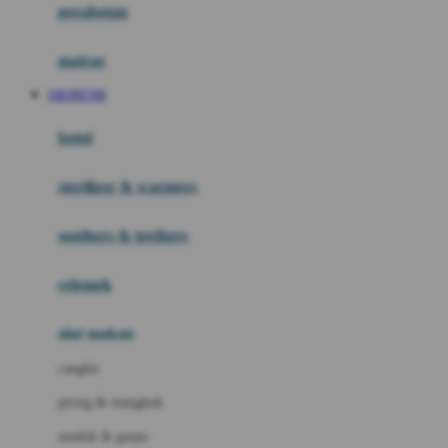
perabotan
Happy Tummy
Hauck
matras
Havaianas
SBOBET88
Hegen
botol
Hot Wheels
sterilizer & warmers
Hybrid
soothers & teethers
I
Inlacta DHA
celemek
Interlac
alat makan
Ivenet
cangkir
J
piring & mangkuk
Jack N Jill
sendok & garpu