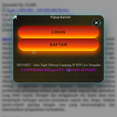
Serendah
Rp 10.000
Q
Earn
1.000.000
-
100.000.000
Bonus
Use Installment Options from
.
Laarn more
QV Baby
Available for :
home delivery
store pickup
R
LOGIN
gacor777
Setelah daftar akun, kamu bisa gunakan tips untuk
Real Shades
menjelajah berbagai permainan kasino, contohnya slot dan meja.
DAFTAR
Strategi ini bisa membantu meningkatkan pengalaman bermainmu,
Red Castle
misalnya dengan memilih permainan yang menawarkan poin tinggi.
Platform ini juga menyediakan strategi untuk usage bingo dan
Ribbon Madness
taruhan olahraga efektif, seperti menganalisis peringkat permainan
DESABET - Situs Togel Terbesar Gampang JP RTP Live Terupdate
untuk membuat keputusan yang lebih hati-hati. Kamu bisa akses
S
© COPYRIGHT 2026 gacor777 - SEO DON QUIXOTE.
sepuluh tips untuk mengelola akun dengan mudah, seperti beralih
cepat antara kategori permainan kasino dan olahraga, semua
Sebamed
dikemas dengan panduan aman. Selain itu, kamu bisa coba terapkan
strategi penggunaan platform lainnya, misalnya, memeriksa
Silver Cross
pembaruan permainan terbaru atau tips untuk deposit dan penarikan
yang lebih cepata. Dengan tips penggunaan ini, kamu akan bisa
Simply Idea
menjelajahi berbagai macam permainan seperti slot, bingo, bahkan
sports-related gaming dengan cara yang menyenangkan dan
Skip Hop
maksimalkan pengalaman bermainmu.
Spectra