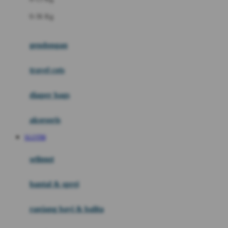
Felt So Sweet
0-36 Kg
Fisher Price
Flipper
gendongan
Friends Of Sally
travel cots
G
diaper bags
Gb
Geko
aksesoris
Graco
SLOT88
Gund
selimut
H
bantal & sprei
Habbie
Haenim
ranjang bayi & balita
Happy Horse