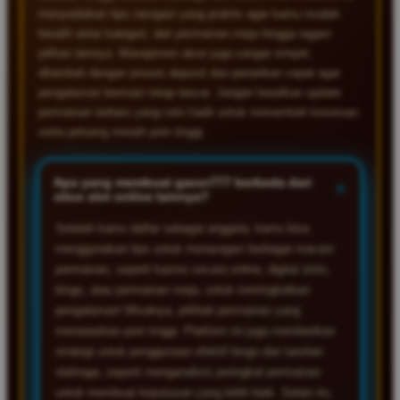
menyediakan tips navigasi yang praktis agar kamu mudah
beralih antar kategori, dari permainan meja hingga ragam
pilihan lainnya. Manajemen akun juga sangat simpel,
ditambah dengan proses deposit dan penarikan cepat agar
pengalaman bermain tetap lancar. Jangan lewatkan update
permainan terbaru yang rutin hadir untuk menambah keseruan
serta peluang meraih poin tinggi.
Apa yang membuat gacor777 berbeda dari
+
situs slot online lainnya?
Setelah kamu daftar sebagai anggota, kamu bisa
menggunakan tips untuk menavigasi berbagai macam
permainan, seperti kasino secara online, digital slots,
bingo, atau permainan meja, untuk meningkatkan
pengalaman! Misalnya, pilihlah permainan yang
menawarkan poin tinggi. Platform ini juga memberikan
strategi untuk penggunaan efektif bingo dan taruhan
olahraga, seperti menganalisis peringkat permainan
untuk membuat keputusan yang lebih baik. Selain itu,