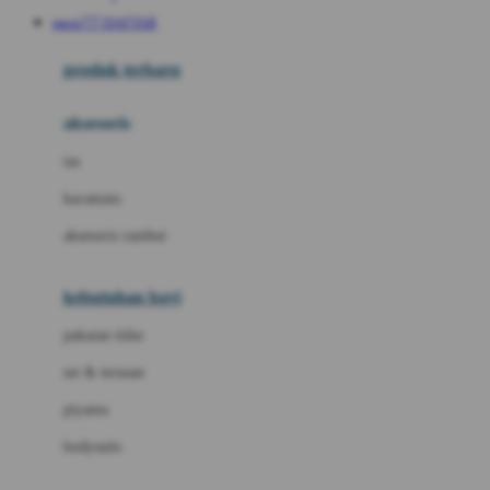
Awan
gacor777 DAFTAR
Azetabio
produk terbaru
B
aksesoris
Baabaasheepz
tas
Babiators
kacamata
Baby Dove
aksesoris rambut
Baby Jogger
Baby Rovega
kebutuhan bayi
Babybee
pakaian tidur
Banana Boat
set & terusan
Banz
piyama
Barbie
bodysuits
Beaba