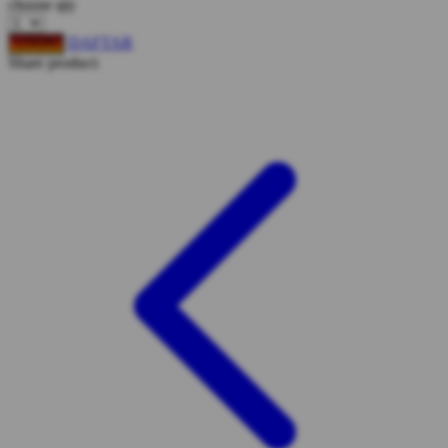
choose qty
Squishmallows
DAFTAR
LOGIN
Starbooks
Share product:
Stick-O
Stokke
Sudocrem
Sumimo
Sunnylife
Sun-Staches
Swimava
T
Tommee Tippee
Trunki
Tutti Bambini