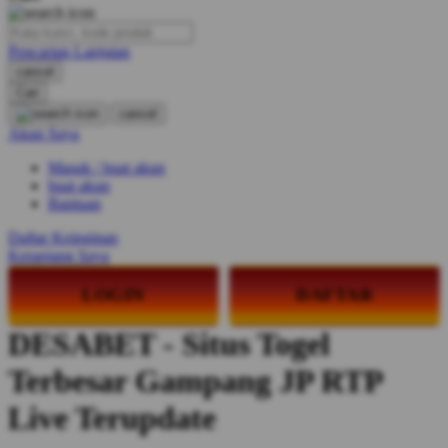
O
Pencarian Lanjutan
Oh Ma Grain
cancel
Okiedog
Cari
cancel
P
Akun Saya
Masuk / buat akun
Peachy
buat akun
Phil & Ted's
Bantuan
Philips Avent
Daftar Keinginan
Keranjang Saya
Pigeon
LOGIN
DAFTAR
Playgro
DESABET - Situs Togel
Poled Global
Terbesar Gampang JP RTP
Ponycycle
Puma
Live Terupdate
Pureats