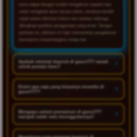
kamu dapat dengan mudah mengakses sepuluh tips
untuk mengelola akun secara online, misalnya beralih
cepat antara aktivitas kasino dan taruhan olahraga,
dilengkapi panduan penggunaan yang aman. Dengan
panduan ini, platform ini ingin memastikan pengalaman
bermainmu menyenangkan setiap hari.
Apakah minimal deposit di gacor777 ramah
+
untuk pemain baru?
Setelah kamu mendaftar sebagai anggota baru, kamu
bisa menggunakan platform ini secara efektif. Misalnya,
Event apa saja yang biasanya tersedia di
+
gacor777?
kamu bisa browsing berbagai macam permainan seperti
kasino, slots, bola, atau bingo. Untuk mendapatkan
Setelah register sebagai anggota baru, kamu bisa
pengalaman bermain yang lebih optimal, coba
menggunakan tips untuk menavigasi beragam
Mengapa variasi permainan di gacor777
perhatikan tips dan strategi yang tersedia. Platform ini
+
menjadi salah satu keunggulannya?
permainan yang tersedia, contohnya dengan memilih
juga menyediakan panduan untuk mengelola akunmu
game slot yang menawarkan poin tinggi atau mencoba
dengan baik. Bagi pemain baru, kamu dapat mengikuti
Setelah mendaftar sebagai anggota, Anda dapat
permainan meja baru untuk mengoptimalkan
sepuluh cara praktis untuk mengoptimalkan
menggunakan berbagai tips untuk memaksimalkan
Bagaimana cara memulai bermain di