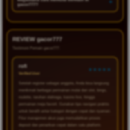
strateginya. Platform ini juga menyediakan strategi
+
penggunaan platform, misalnya dengan cara cepat
gacor777?
pengalaman Anda dengan platform. Misalnya, pelajari
khusus untuk penggunaan bingo dan taruhan olahraga,
beralih antar kategori permainan sesuai minatmu.
cara menavigasi beragam pilihan game seperti slot dan
misalnya dengan menganalisis peringkat permainan
Setelah pendaftaran selesai, anggota baru dapat
Selain itu, kamu bisa memanfaatkan fitur-fitur online
permainan meja untuk menemukan yang sesuai dengan
untuk membuat keputusan yang lebih tepat. Selain itu,
memanfaatkan tips agar pengalaman platform semakin
yang tersedia seperti cek update terbaru dan tips untuk
preferensi Anda. Selain itu, platforms ini menyediakan
kamu bisa mempelajari sepuluh tips untuk mengelola
optimal. Misalnya, selain memilih permainan yang
deposit dan penarikan yang lebih cepat dan aman.
strategi untuk pengelolaan akun berupa tips seperti
akun secara efektif, seperti beralih cepat antar kategori
sesuai dengan tingkat keahlian, juga tersedia strategi
cepat beralih antar kategori permainan, baik kasino atau
REVIEW gacor777
permainan kasino dan aktivitas olahraga, serta
untuk pengelolaan poin yang efektif dalam berbagai
olahraga, dengan sistem keamanan terjamin. Dalam
memastikan keamanan dalam proses deposit dan
Testimoni Pemain gacor777.
kategori seperti slot, bingo dan permainan meja. Untuk
navigasi platform, Anda bisa mengikuti sepuluh cara
penarikan. Dengan menggunakan platform ini, kamu
memaksimalkan aktivitas olahraga, pengguna bisa
praktis untuk meningkatkan pengalaman bermain,
dapat mendapatkan pengalaman bermain yang lebih
mempelajari tips analisis peringkat tim atau memeriksa
seperti mempelajari cara memeriksa pembaruan
dina
penuh tantangan dan menyenangkan.
pembaruan berita terbaru dalam dunia olahraga. Jangan
★★★★★
permainan terbaru atau tips untuk deposit dan
Verified User
lupa, platform ini menyediakan tips untuk mengelola
penarikan yang lebih cepat. Ingat, dengan memahami
akun dengan aman, seperti cara cepat beralih antara
Setelah mendaftar sebagai anggota, anda bisa
platform ini—dari fitur manajemen akun hingga strategi
game casino, tarutan sports, dan aktivitas lain.
memanfaatkan tips untuk menavigasi berbagai macam
dalam pemilihan game—Anda dapat menjadikan setiap
permainan, misalnya memilih permainan slot gratis
sesi bermain lebih menyenangkan dan bermanfaat.
atau meja yang menawarkan poin tinggi. Platform ini
juga menyediakan strategi untuk penggunaan efektif
bingo dan taruhan olahraga, seperti menganalisis
peringkat pertandingan dan skor tim untuk membuat