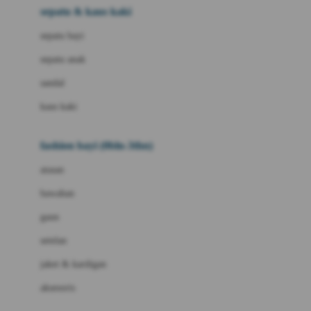
Beauty Barn
sepatu & kaus kaki
Bio Oil
sepatu bayi
Biolane
sepatu anak
Bite Fighters
sandal
Bizzi Growin
kaus kaki
Blackmores
fashion bayi (0bln-3thn)
Blooming Marvellous
atasan
Bonnels
bawahan
Bravado
gaun
Bruder
setelan
Brush Baby
jaket & kardigan
Buds Organics
aksesoris
Bugaboo