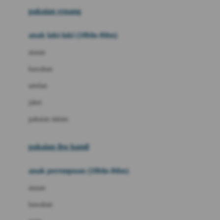
Buggygear
pakaian renang
Bumkins
anak laki-laki (18bln-8thn)
C
atasan
Cetaphil
bawahan
Chicco
setelan
Childlife
jaket
Clevamama
pakaian dalam
Cocolatte
Cottonseeds
pakaian ibu hamil
Cozy N Safe
anak perempuan (18bln-8thn)
Crane
atasan
Cybex
bawahan
D