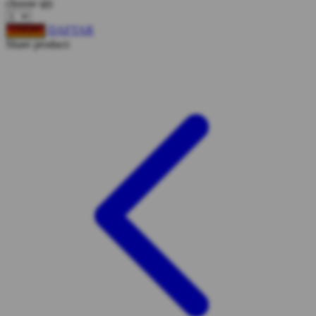
choose qty
Squishmallows
DAFTAR
LOGIN
Starbooks
Share product:
Stick-O
Stokke
Sudocrem
Sumimo
Sunnylife
Sun-Staches
Swimava
T
Tommee Tippee
Trunki
Tutti Bambini