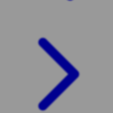
Twistshake
TY Toys
U
V
Veja
Vitaflow
Vtech
W
Waterland
Wellness