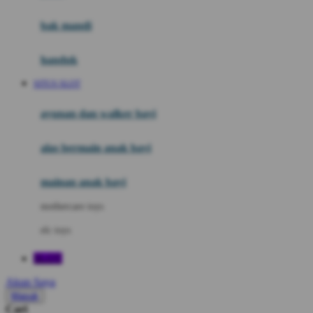
Mini Monkey
Moby
bak mandi
Momami
handuk
Mothercare
SITUS SLOT
Mustela
ayunan dan walker bayi
My Buddy Tag
My K
alas bermain anak bayi
N
mainan anak bayi
Naif
mothercare toys
Nike
elc toys
Nordic Natural
SLOT
Nuby
Akun Saya
Nuna
Masuk
Cari