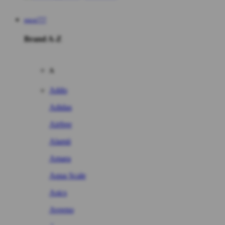
gacor777
Brand A-Z
A
Addo
Adidas
Airfree
Alamii
Amara
Aqua Scale
Asics
Aveeno