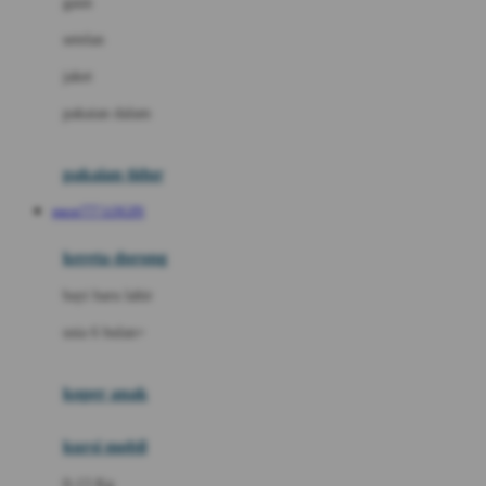
gaun
Dae Organics
setelan
Docare
jaket
Doona
pakaian dalam
Down To Earth
Drew
pakaian tidur
Dr. Brown's
gacor777 LOGIN
E
kereta dorong
ELC
bayi baru lahir
Ergobaby
usia 6 bulan+
Expert Care
koper anak
Ezyroller
kursi mobil
F
0-13 Kg