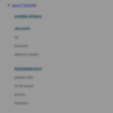
Awan
gacor777 DAFTAR
Azetabio
produk terbaru
B
aksesoris
Baabaasheepz
tas
Babiators
kacamata
Baby Dove
aksesoris rambut
Baby Jogger
Baby Rovega
kebutuhan bayi
Babybee
pakaian tidur
Banana Boat
set & terusan
Banz
piyama
Barbie
bodysuits
Beaba