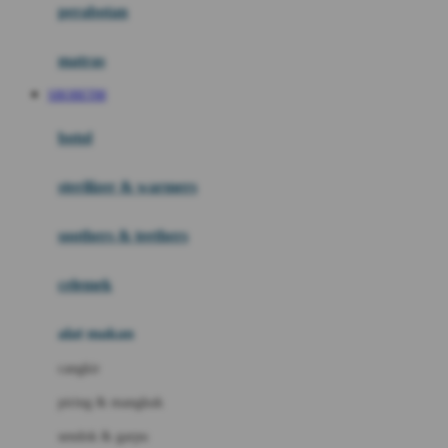
perabotan
Happy Tummy
Hauck
matras
Havaianas
SBOBET88
Hegen
botol
Hot Wheels
sterilizer & warmers
Hybrid
soothers & teethers
I
Inlacta DHA
celemek
Interlac
alat makan
Ivenet
cangkir
J
piring & mangkuk
Jack N Jill
sendok & garpu