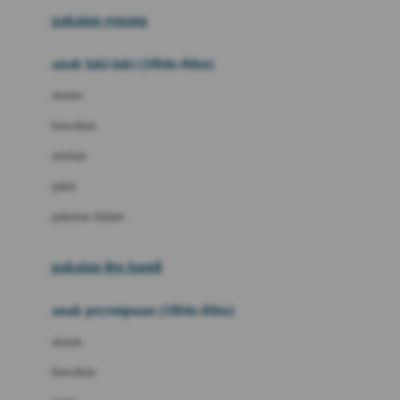
Buggygear
pakaian renang
Bumkins
anak laki-laki (18bln-8thn)
C
atasan
Cetaphil
bawahan
Chicco
setelan
Childlife
jaket
Clevamama
pakaian dalam
Cocolatte
Cottonseeds
pakaian ibu hamil
Cozy N Safe
anak perempuan (18bln-8thn)
Crane
atasan
Cybex
bawahan
D