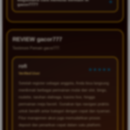
strateginya. Platform ini juga menyediakan strategi
+
penggunaan platform, misalnya dengan cara cepat
gacor777?
pengalaman Anda dengan platform. Misalnya, pelajari
khusus untuk penggunaan bingo dan taruhan olahraga,
beralih antar kategori permainan sesuai minatmu.
cara menavigasi beragam pilihan game seperti slot dan
misalnya dengan menganalisis peringkat permainan
Setelah pendaftaran selesai, anggota baru dapat
Selain itu, kamu bisa memanfaatkan fitur-fitur online
permainan meja untuk menemukan yang sesuai dengan
untuk membuat keputusan yang lebih tepat. Selain itu,
memanfaatkan tips agar pengalaman platform semakin
yang tersedia seperti cek update terbaru dan tips untuk
preferensi Anda. Selain itu, platforms ini menyediakan
kamu bisa mempelajari sepuluh tips untuk mengelola
optimal. Misalnya, selain memilih permainan yang
deposit dan penarikan yang lebih cepat dan aman.
strategi untuk pengelolaan akun berupa tips seperti
akun secara efektif, seperti beralih cepat antar kategori
sesuai dengan tingkat keahlian, juga tersedia strategi
cepat beralih antar kategori permainan, baik kasino atau
REVIEW gacor777
permainan kasino dan aktivitas olahraga, serta
untuk pengelolaan poin yang efektif dalam berbagai
olahraga, dengan sistem keamanan terjamin. Dalam
memastikan keamanan dalam proses deposit dan
Testimoni Pemain gacor777.
kategori seperti slot, bingo dan permainan meja. Untuk
navigasi platform, Anda bisa mengikuti sepuluh cara
penarikan. Dengan menggunakan platform ini, kamu
memaksimalkan aktivitas olahraga, pengguna bisa
praktis untuk meningkatkan pengalaman bermain,
dapat mendapatkan pengalaman bermain yang lebih
mempelajari tips analisis peringkat tim atau memeriksa
seperti mempelajari cara memeriksa pembaruan
penuh tantangan dan menyenangkan.
dina
pembaruan berita terbaru dalam dunia olahraga. Jangan
permainan terbaru atau tips untuk deposit dan
lupa, platform ini menyediakan tips untuk mengelola
Verified User
penarikan yang lebih cepat. Ingat, dengan memahami
akun dengan aman, seperti cara cepat beralih antara
platform ini—dari fitur manajemen akun hingga strategi
game casino, tarutan sports, dan aktivitas lain.
dalam pemilihan game—Anda dapat menjadikan setiap
sesi bermain lebih menyenangkan dan bermanfaat.