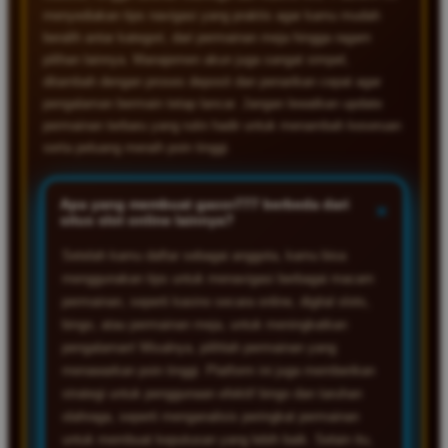
menyediakan tips navigasi yang praktis agar kamu mudah
beralih antar kategori, dari permainan meja hingga ragam
pilihan lainnya. Manajemen akun juga sangat simpel,
ditambah dengan proses deposit dan penarikan cepat agar
pengalaman bermain tetap lancar. Jangan lewatkan update
permainan terbaru yang rutin hadir untuk menambah keseruan
serta peluang meraih poin tinggi.
Apa yang membuat gacor777 berbeda dari
+
situs slot online lainnya?
Setelah kamu daftar sebagai anggota, kamu bisa
menggunakan tips untuk menavigasi berbagai macam
permainan, seperti kasino secara online, digital slots,
bingo, atau permainan meja, untuk meningkatkan
pengalaman! Misalnya, pilihlah permainan yang
menawarkan poin tinggi. Platform ini juga memberikan
strategi untuk penggunaan efektif bingo dan taruhan
olahraga, seperti menganalisis peringkat permainan
untuk membuat keputusan yang lebih baik. Selain itu,