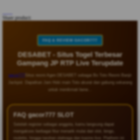
Share product:
FAQ & REVIEW GACOR777
DESABET - Situs Togel Terbesar
Gampang JP RTP Live Terupdate
gacor777
Situs resmi Agen DESABET sebagai Bo Toto Resmi Banjir
Jackpot. Dapatkan Jam Hoki main Toto akurat dan gabung sekarang
untuk menikmati bene...
FAQ gacor777 SLOT
Setelah register sebagai anggota, kamu langsung dapat
mengakses berbagai fitur menarik mulai dari slot, bingo,
roulette, hingga taruhan olahraga dan kasino live. Platform ini