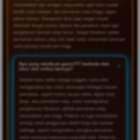
menyediakan tips navigasi yang praktis agar kamu mudah
beralih antar kategori, dari permainan meja hingga ragam
pilihan lainnya. Manajemen akun juga sangat simpel,
ditambah dengan proses deposit dan penarikan cepat agar
pengalaman bermain tetap lancar. Jangan lewatkan update
permainan terbaru yang rutin hadir untuk menambah keseruan
serta peluang meraih poin tinggi.
Apa yang membuat gacor777 berbeda dari
+
situs slot online lainnya?
Setelah kamu daftar sebagai anggota, kamu bisa
menggunakan tips untuk menavigasi berbagai macam
permainan, seperti kasino secara online, digital slots,
bingo, atau permainan meja, untuk meningkatkan
pengalaman! Misalnya, pilihlah permainan yang
menawarkan poin tinggi. Platform ini juga memberikan
strategi untuk penggunaan efektif bingo dan taruhan
olahraga, seperti menganalisis peringkat permainan
untuk membuat keputusan yang lebih baik. Selain itu,