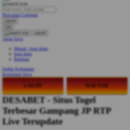
O
Pencarian Lanjutan
Oh Ma Grain
cancel
Okiedog
Cari
cancel
P
Akun Saya
Masuk / buat akun
Peachy
buat akun
Phil & Ted's
Bantuan
Philips Avent
Daftar Keinginan
Keranjang Saya
Pigeon
LOGIN
DAFTAR
Playgro
DESABET - Situs Togel
Poled Global
Terbesar Gampang JP RTP
Ponycycle
Puma
Live Terupdate
Pureats