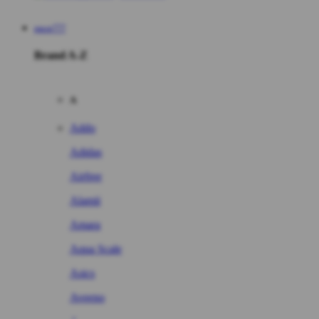
gacor777
Brand A-Z
A
Addo
Adidas
Airfree
Alamii
Amara
Aqua Scale
Asics
Aveeno