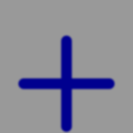
X
Xootz
Y
Yamatoya
Z
Zaxy
Zoggs
0-9
4Moms
59S