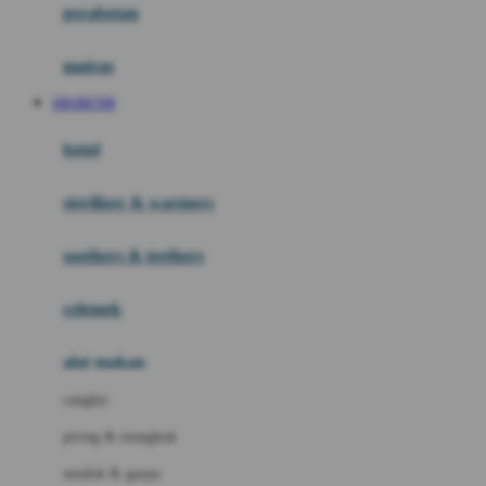
perabotan
Happy Tummy
Hauck
matras
Havaianas
SBOBET88
Hegen
botol
Hot Wheels
sterilizer & warmers
Hybrid
soothers & teethers
I
Inlacta DHA
celemek
Interlac
alat makan
Ivenet
cangkir
J
piring & mangkuk
Jack N Jill
sendok & garpu