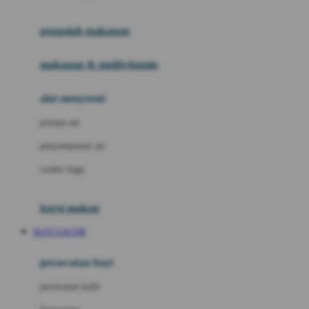
Joie
pengolah makanan
Joolz
Jujube
makanan & multivitamin
K
alat menyusui
Kiddycuts
pompa asi
Kumon
penyimpanan asi
L
cooler bags
Leapfrog
kursi makan
Leclerc
SLOT GACOR
Lee Vierra
Lillebaby
perawatan bayi
Little Bird Told Me
perawatan kulit
Little Miss Janis