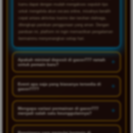
kamu dapat dengan mudah mengakses sepuluh tips
untuk mengelola akun secara online, misalnya beralih
cepat antara aktivitas kasino dan taruhan olahraga,
dilengkapi panduan penggunaan yang aman. Dengan
panduan ini, platform ini ingin memastikan pengalaman
bermainmu menyenangkan setiap hari.
Apakah minimal deposit di gacor777 ramah
+
untuk pemain baru?
Setelah kamu mendaftar sebagai anggota baru, kamu
bisa menggunakan platform ini secara efektif. Misalnya,
Event apa saja yang biasanya tersedia di
+
gacor777?
kamu bisa browsing berbagai macam permainan seperti
kasino, slots, bola, atau bingo. Untuk mendapatkan
Setelah register sebagai anggota baru, kamu bisa
pengalaman bermain yang lebih optimal, coba
menggunakan tips untuk menavigasi beragam
Mengapa variasi permainan di gacor777
perhatikan tips dan strategi yang tersedia. Platform ini
+
menjadi salah satu keunggulannya?
permainan yang tersedia, contohnya dengan memilih
juga menyediakan panduan untuk mengelola akunmu
game slot yang menawarkan poin tinggi atau mencoba
dengan baik. Bagi pemain baru, kamu dapat mengikuti
Setelah mendaftar sebagai anggota, Anda dapat
permainan meja baru untuk mengoptimalkan
sepuluh cara praktis untuk mengoptimalkan
menggunakan berbagai tips untuk memaksimalkan
Bagaimana cara memulai bermain di