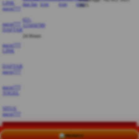
Back to top
gacor777
butuh
unduh aplikasi
we accept
bantuan?
gacor777
hubungi
kami
gacor777
SLOT
Direktorat Jenderal
hubungi
ikuti kami di
gacor777
Perlindungan Konsumen dan
kami
media sosial
LOGIN
Tertib Niaga
Kementerian Perdagangan RI
bantuan
WhatsApp: +62 812 1021
LINK
dan faq
3625
gacor777
021-
gacor777
123456789
DAFTAR
24 Hours
gacor777
LINK
PROMO