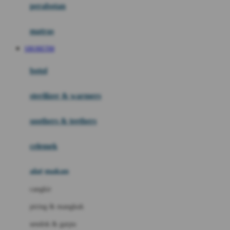
perabotan
Happy Tummy
Hauck
matras
Havaianas
SBOBET88
Hegen
botol
Hot Wheels
sterilizer & warmers
Hybrid
soothers & teethers
I
Inlacta DHA
celemek
Interlac
alat makan
Ivenet
cangkir
J
piring & mangkuk
Jack N Jill
sendok & garpu