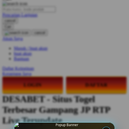
O
Pencarian Lanjutan
Oh Ma Grain
cancel
Okiedog
Cari
cancel
P
Akun Saya
Masuk / buat akun
Peachy
buat akun
Phil & Ted's
Bantuan
Philips Avent
Daftar Keinginan
Keranjang Saya
Pigeon
LOGIN
DAFTAR
Playgro
DESABET - Situs Togel
Poled Global
Terbesar Gampang JP RTP
Ponycycle
Puma
Live Terupdate
Pureats