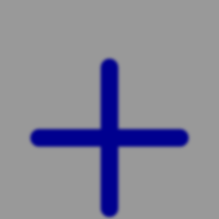
X
Xootz
Y
Yamatoya
Z
Zaxy
Zoggs
0-9
4Moms
59S