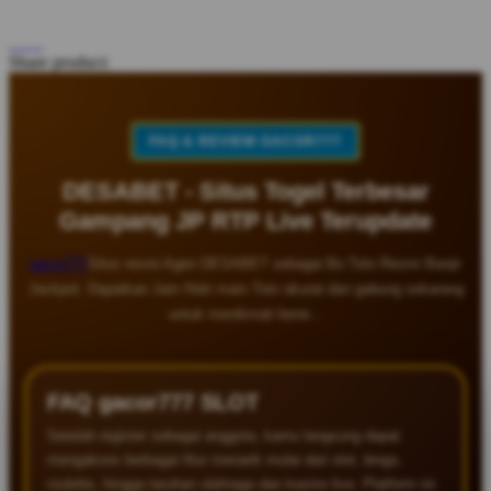
Share product:
FAQ & REVIEW GACOR777
DESABET - Situs Togel Terbesar
Gampang JP RTP Live Terupdate
gacor777
Situs resmi Agen DESABET sebagai Bo Toto Resmi Banjir
Jackpot. Dapatkan Jam Hoki main Toto akurat dan gabung sekarang
untuk menikmati bene...
FAQ gacor777 SLOT
Setelah register sebagai anggota, kamu langsung dapat
mengakses berbagai fitur menarik mulai dari slot, bingo,
roulette, hingga taruhan olahraga dan kasino live. Platform ini