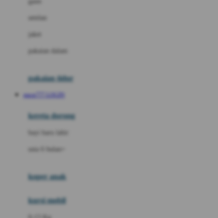
gaun
Dae Organics
setelan
Docare
jaket
Doona
pakaian dalam
Down To Earth
Drew
pakaian tidur
Dr. Brown's
gacor777 LOGIN
E
kereta dorong
ELC
bayi baru lahir
Ergobaby
usia 6 bulan+
Expert Care
koper anak
Ezyroller
kursi mobil
F
0-13 Kg