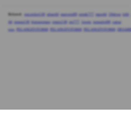
DAFTAR
gacor777
gacor777
TOGEL
SITUS
gacor777
© Copyright gacor777. All Rights Reserved.
Related:
gacorslot138
uban4d
maxwin89
perak777
mpo4d
19dewa
tt4d
4d
istana138
bintangmpo
empu138
ini777
1nwin
instaslot88
capsa
toto
PELANGITOTO888
PELANGITOTO888
PELANGITOTO888
DESAB