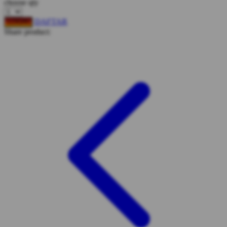
choose qty
Squishmallows
DAFTAR
LOGIN
Starbooks
Share product:
Stick-O
Stokke
Sudocrem
Sumimo
Sunnylife
Sun-Staches
Swimava
T
Tommee Tippee
Trunki
Tutti Bambini