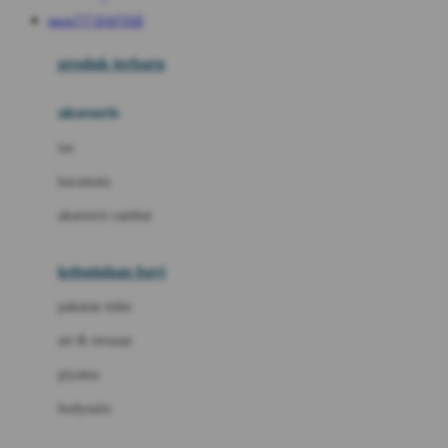
Awan
gacor777 DAFTAR
Azetabio
produk terbaru
B
aksesoris
Baabaasheepz
tas
Babiators
kacamata
Baby Dove
aksesoris rambut
Baby Jogger
Baby Rovega
kebutuhan bayi
Babybee
pakaian tidur
Banana Boat
set & terusan
Banz
piyama
Barbie
bodysuits
Beaba