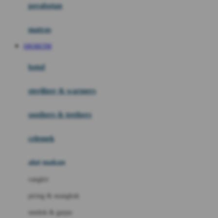
perabotan
Happy Tummy
Hauck
matras
Havaianas
SBOBET88
Hegen
botol
Hot Wheels
sterilizer & warmers
Hybrid
soothers & teethers
I
Inlacta DHA
celemek
Interlac
alat makan
Ivenet
cangkir
J
piring & mangkuk
Jack N Jill
sendok & garpu