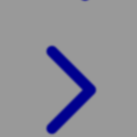
Twistshake
TY Toys
U
V
Veja
Vitaflow
Vtech
W
Waterland
Wellness