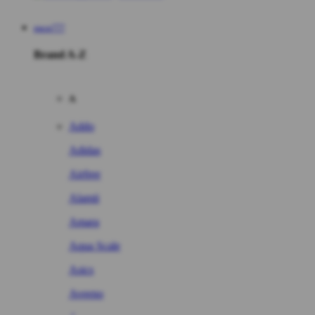
gacor777
Brand A-Z
A
Addo
Adidas
Airfree
Alamii
Amara
Aqua Scale
Asics
Aveeno