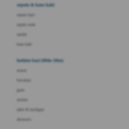
Beauty Barn
sepatu & kaus kaki
Bio Oil
sepatu bayi
Biolane
sepatu anak
Bite Fighters
sandal
Bizzi Growin
kaus kaki
Blackmores
fashion bayi (0bln-3thn)
Blooming Marvellous
atasan
Bonnels
bawahan
Bravado
gaun
Bruder
setelan
Brush Baby
jaket & kardigan
Buds Organics
aksesoris
Bugaboo