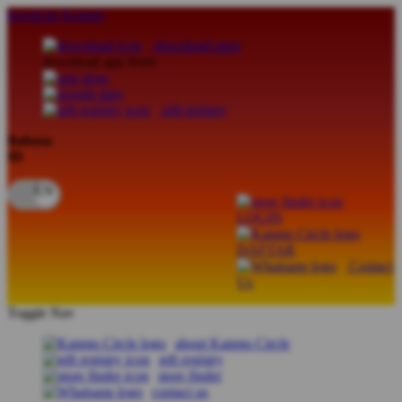
lewati ke Konten
download apps
download app from:
gift registry
Bahasa
ID
LOGIN
DAFTAR
Contact
Us
Toggle Nav
about Kanmo Circle
gift registry
store finder
contact us