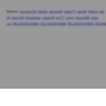
DAFTAR
gacor777
gacor777
TOGEL
SITUS
gacor777
© Copyright gacor777. All Rights Reserved.
Related:
gacorslot138
uban4d
maxwin89
perak777
mpo4d
19dewa
tt4d
4d
istana138
bintangmpo
empu138
ini777
1nwin
instaslot88
capsa
toto
PELANGITOTO888
PELANGITOTO888
PELANGITOTO888
DESAB