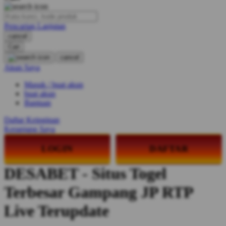
O
Pencarian Lanjutan
Oh Ma Grain
cancel
Okiedog
Cari
cancel
P
Akun Saya
Masuk / buat akun
Peachy
buat akun
Phil & Ted's
Bantuan
Philips Avent
Daftar Keinginan
Keranjang Saya
Pigeon
LOGIN
DAFTAR
Playgro
DESABET - Situs Togel
Poled Global
Terbesar Gampang JP RTP
Ponycycle
Puma
Live Terupdate
Pureats