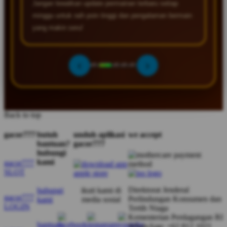
keputusan yang lebih bijak dalam bertaruh. Pengguna
dapat dengan mudah mengakses sepuluh tips untuk
mengelola akun mereka, seperti cara beralih cepat
antara kategori casino dan olahraga lewat aplikasi,
serta panduan tentang keamanan saat bermain. Ada
pula tips untuk deposit, penghasilan poin, atau
withdraw yang lebih efisien, serta update permainan
terbaru yang bisa dicoba secara gratis. Dengan tips
penggunaan yang tersedia, platform ini bertujuan
menjadikan pengalaman dalam menjelajahi berbagai
macam permainan seperti slot, bingo, dan taruhan
olahraga menjadi lebih mudah dan menyenangkan bagi
setiap penggunannya.
‹
›