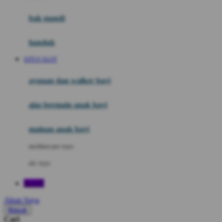
Mini Monkey
Moby
bak mandi
Momami
handuk
Mothercare
SITUS SLOT
Mustela
ayunan dan walker bayi
My Buddy Tag
My K
alas bermain anak bayi
N
mainan anak bayi
Naif
mothercare toys
Nike
elc toys
Nordic Natural
SLOT
Nuby
Akun Saya
Nuna
Masuk
Cari