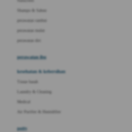
Sunscreen
London Taxi
Shampo & Sabun
Love To Dream
perawatan rambut
perawatan mulut
M
perawatan diri
Magformers
Mama's Choice
perawatan ibu
Mamas&Papas
kesehatan & kebersihan
Mamaway
Tissue basah
Maxi Cosi
Laundry & Cleaning
Megabloks
Medical
Micro
Air Purifier & Humidifier
MiDeer
Mimi & Lula
potty