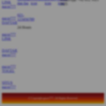
Back to top
gacor777
butuh
unduh aplikasi
we accept
bantuan?
gacor777
hubungi
kami
gacor777
SLOT
Direktorat Jenderal
hubungi
ikuti kami di
gacor777
Perlindungan Konsumen dan
kami
media sosial
LOGIN
Tertib Niaga
Kementerian Perdagangan RI
bantuan
WhatsApp: +62 812 1021
LINK
dan faq
3625
gacor777
021-
gacor777
123456789
DAFTAR
24 Hours
gacor777
LINK