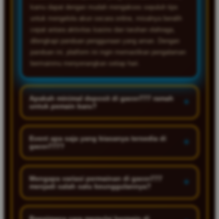
kamu dapat dengan mudah mengakses sepuluh tips
untuk mengelola akun secara online, misalnya beralih
cepat antara aktivitas kasino dan taruhan olahraga,
dilengkapi panduan penggunaan yang aman. Dengan
panduan ini, platform ini ingin memastikan pengalaman
bermainmu menyenangkan setiap hari.
Apakah minimal deposit di gacor777 ramah
+
untuk pemain baru?
Setelah kamu mendaftar sebagai anggota baru, kamu
bisa menggunakan platform ini secara efektif. Misalnya,
Event apa saja yang biasanya tersedia di
+
gacor777?
kamu bisa browsing berbagai macam permainan seperti
kasino, slots, bola, atau bingo. Untuk mendapatkan
Setelah register sebagai anggota baru, kamu bisa
pengalaman bermain yang lebih optimal, coba
menggunakan tips untuk menavigasi beragam
Mengapa variasi permainan di gacor777
perhatikan tips dan strategi yang tersedia. Platform ini
+
menjadi salah satu keunggulannya?
permainan yang tersedia, contohnya dengan memilih
juga menyediakan panduan untuk mengelola akunmu
game slot yang menawarkan poin tinggi atau mencoba
dengan baik. Bagi pemain baru, kamu dapat mengikuti
Setelah mendaftar sebagai anggota, Anda dapat
permainan meja baru untuk mengoptimalkan
sepuluh cara praktis untuk mengoptimalkan
menggunakan berbagai tips untuk memaksimalkan
Bagaimana cara memulai bermain di