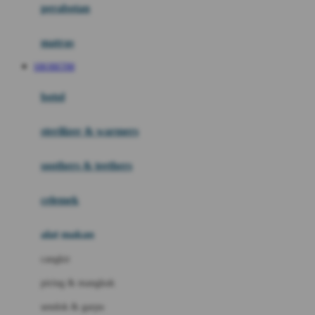
perabotan
Happy Tummy
Hauck
matras
Havaianas
SBOBET88
Hegen
botol
Hot Wheels
sterilizer & warmers
Hybrid
soothers & teethers
I
Inlacta DHA
celemek
Interlac
alat makan
Ivenet
cangkir
J
piring & mangkuk
Jack N Jill
sendok & garpu