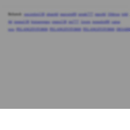
DAFTAR
gacor777
gacor777
TOGEL
SITUS
gacor777
© Copyright gacor777. All Rights Reserved.
Related:
gacorslot138
uban4d
maxwin89
perak777
mpo4d
19dewa
tt4d
4d
istana138
bintangmpo
empu138
ini777
1nwin
instaslot88
capsa
toto
PELANGITOTO888
PELANGITOTO888
PELANGITOTO888
DESAB