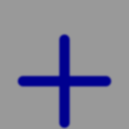
X
Xootz
Y
Yamatoya
Z
Zaxy
Zoggs
0-9
4Moms
59S