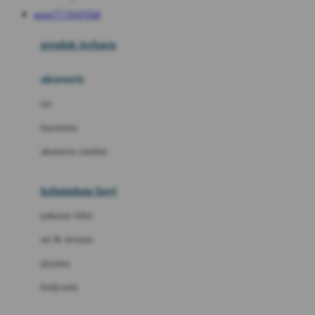
Awan
gacor777 DAFTAR
Azetabio
produk terbaru
B
aksesoris
Baabaasheepz
tas
Babiators
kacamata
Baby Dove
aksesoris rambut
Baby Jogger
Baby Rovega
kebutuhan bayi
Babybee
pakaian tidur
Banana Boat
set & terusan
Banz
piyama
Barbie
bodysuits
Beaba