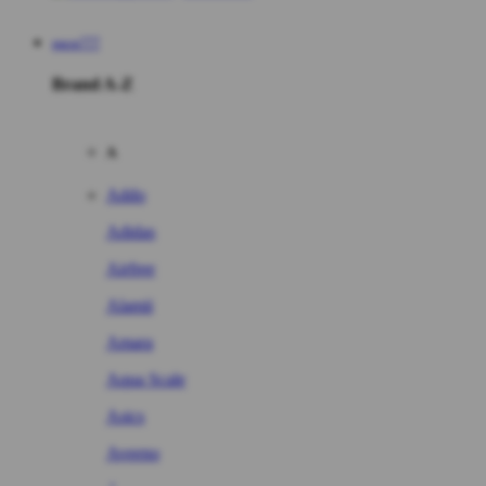
gacor777
Brand A-Z
A
Addo
Adidas
Airfree
Alamii
Amara
Aqua Scale
Asics
Aveeno