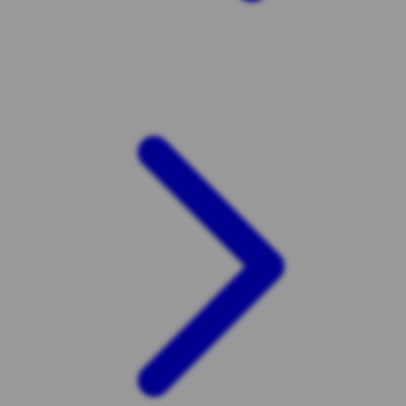
Twistshake
TY Toys
U
V
Veja
Vitaflow
Vtech
W
Waterland
Wellness