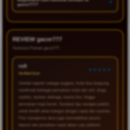
strateginya. Platform ini juga menyediakan strategi
+
penggunaan platform, misalnya dengan cara cepat
gacor777?
pengalaman Anda dengan platform. Misalnya, pelajari
khusus untuk penggunaan bingo dan taruhan olahraga,
beralih antar kategori permainan sesuai minatmu.
cara menavigasi beragam pilihan game seperti slot dan
misalnya dengan menganalisis peringkat permainan
Setelah pendaftaran selesai, anggota baru dapat
Selain itu, kamu bisa memanfaatkan fitur-fitur online
permainan meja untuk menemukan yang sesuai dengan
untuk membuat keputusan yang lebih tepat. Selain itu,
memanfaatkan tips agar pengalaman platform semakin
yang tersedia seperti cek update terbaru dan tips untuk
preferensi Anda. Selain itu, platforms ini menyediakan
kamu bisa mempelajari sepuluh tips untuk mengelola
optimal. Misalnya, selain memilih permainan yang
deposit dan penarikan yang lebih cepat dan aman.
strategi untuk pengelolaan akun berupa tips seperti
akun secara efektif, seperti beralih cepat antar kategori
sesuai dengan tingkat keahlian, juga tersedia strategi
cepat beralih antar kategori permainan, baik kasino atau
REVIEW gacor777
permainan kasino dan aktivitas olahraga, serta
untuk pengelolaan poin yang efektif dalam berbagai
olahraga, dengan sistem keamanan terjamin. Dalam
memastikan keamanan dalam proses deposit dan
Testimoni Pemain gacor777.
kategori seperti slot, bingo dan permainan meja. Untuk
navigasi platform, Anda bisa mengikuti sepuluh cara
penarikan. Dengan menggunakan platform ini, kamu
memaksimalkan aktivitas olahraga, pengguna bisa
praktis untuk meningkatkan pengalaman bermain,
dapat mendapatkan pengalaman bermain yang lebih
mempelajari tips analisis peringkat tim atau memeriksa
seperti mempelajari cara memeriksa pembaruan
dina
penuh tantangan dan menyenangkan.
pembaruan berita terbaru dalam dunia olahraga. Jangan
★★★★★
permainan terbaru atau tips untuk deposit dan
Verified User
lupa, platform ini menyediakan tips untuk mengelola
penarikan yang lebih cepat. Ingat, dengan memahami
akun dengan aman, seperti cara cepat beralih antara
Setelah mendaftar sebagai anggota, anda bisa
platform ini—dari fitur manajemen akun hingga strategi
game casino, tarutan sports, dan aktivitas lain.
memanfaatkan tips untuk menavigasi berbagai macam
dalam pemilihan game—Anda dapat menjadikan setiap
permainan, misalnya memilih permainan slot gratis
sesi bermain lebih menyenangkan dan bermanfaat.
atau meja yang menawarkan poin tinggi. Platform ini
juga menyediakan strategi untuk penggunaan efektif
bingo dan taruhan olahraga, seperti menganalisis
peringkat pertandingan dan skor tim untuk membuat