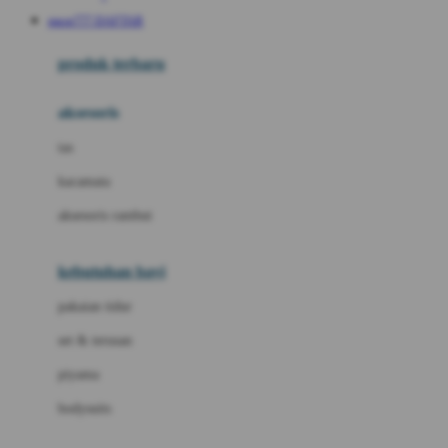
Awan
gacor777 DAFTAR
Azetabio
produk terbaru
B
aksesoris
Baabaasheepz
tas
Babiators
kacamata
Baby Dove
aksesoris rambut
Baby Jogger
Baby Rovega
kebutuhan bayi
Babybee
pakaian tidur
Banana Boat
set & terusan
Banz
piyama
Barbie
bodysuits
Beaba