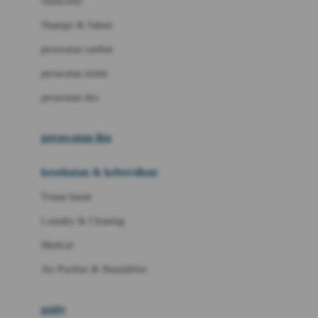
Sunscreen
London Taxi
Shampo & Sabun
Love To Dream
perawatan rambut
perawatan mulut
M
perawatan diri
Magformers
Mama's Choice
perawatan ibu
Mamas&Papas
kesehatan & kebersihan
Mamaway
Tissue basah
Maxi Cosi
Laundry & Cleaning
Megabloks
Medical
Micro
Air Purifier & Humidifier
MiDeer
Mimi & Lula
potty