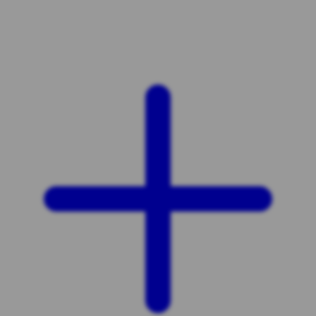
X
Xootz
Y
Yamatoya
Z
Zaxy
Zoggs
0-9
4Moms
59S