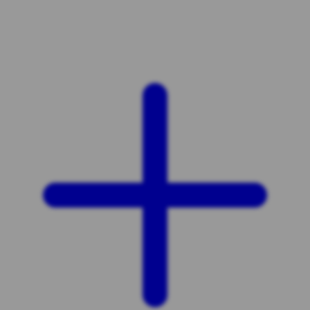
X
Xootz
Y
Yamatoya
Z
Zaxy
Zoggs
0-9
4Moms
59S