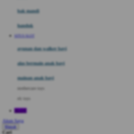
Mini Monkey
Moby
bak mandi
Momami
handuk
Mothercare
SITUS SLOT
Mustela
ayunan dan walker bayi
My Buddy Tag
My K
alas bermain anak bayi
N
mainan anak bayi
Naif
mothercare toys
Nike
elc toys
Nordic Natural
SLOT
Nuby
Akun Saya
Nuna
Masuk
Cari