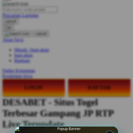
O
Pencarian Lanjutan
Oh Ma Grain
cancel
Okiedog
Cari
cancel
P
Akun Saya
Masuk / buat akun
Peachy
buat akun
Phil & Ted's
Bantuan
Philips Avent
Daftar Keinginan
Keranjang Saya
Pigeon
LOGIN
DAFTAR
Playgro
DESABET - Situs Togel
Poled Global
Terbesar Gampang JP RTP
Ponycycle
Puma
Live Terupdate
Pureats