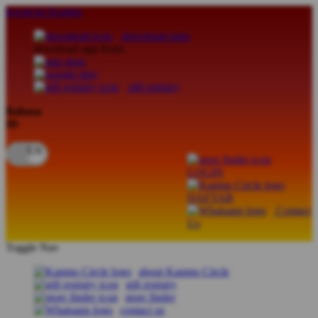
lewati ke Konten
download apps
download app from:
gift registry
Bahasa
ID
LOGIN
DAFTAR
Contact
Us
Toggle Nav
about Kanmo Circle
gift registry
store finder
contact us