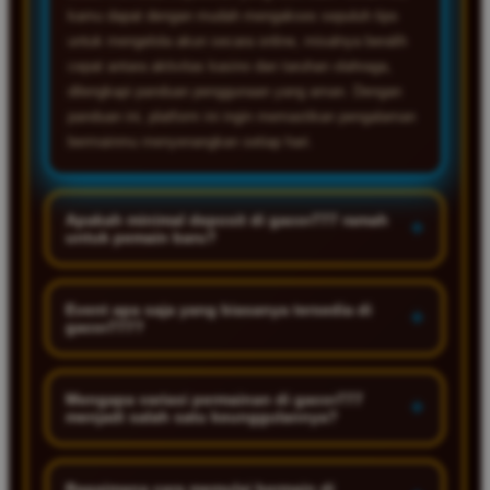
kamu dapat dengan mudah mengakses sepuluh tips
untuk mengelola akun secara online, misalnya beralih
cepat antara aktivitas kasino dan taruhan olahraga,
dilengkapi panduan penggunaan yang aman. Dengan
panduan ini, platform ini ingin memastikan pengalaman
bermainmu menyenangkan setiap hari.
Apakah minimal deposit di gacor777 ramah
+
untuk pemain baru?
Setelah kamu mendaftar sebagai anggota baru, kamu
bisa menggunakan platform ini secara efektif. Misalnya,
Event apa saja yang biasanya tersedia di
+
gacor777?
kamu bisa browsing berbagai macam permainan seperti
kasino, slots, bola, atau bingo. Untuk mendapatkan
Setelah register sebagai anggota baru, kamu bisa
pengalaman bermain yang lebih optimal, coba
menggunakan tips untuk menavigasi beragam
Mengapa variasi permainan di gacor777
perhatikan tips dan strategi yang tersedia. Platform ini
+
menjadi salah satu keunggulannya?
permainan yang tersedia, contohnya dengan memilih
juga menyediakan panduan untuk mengelola akunmu
game slot yang menawarkan poin tinggi atau mencoba
dengan baik. Bagi pemain baru, kamu dapat mengikuti
Setelah mendaftar sebagai anggota, Anda dapat
permainan meja baru untuk mengoptimalkan
sepuluh cara praktis untuk mengoptimalkan
menggunakan berbagai tips untuk memaksimalkan
Bagaimana cara memulai bermain di