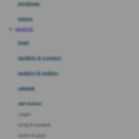
perabotan
Happy Tummy
Hauck
matras
Havaianas
SBOBET88
Hegen
botol
Hot Wheels
sterilizer & warmers
Hybrid
soothers & teethers
I
Inlacta DHA
celemek
Interlac
alat makan
Ivenet
cangkir
J
piring & mangkuk
Jack N Jill
sendok & garpu