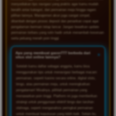
menyediakan tips navigasi yang praktis agar kamu mudah
beralih antar kategori, dari permainan meja hingga ragam
pilihan lainnya. Manajemen akun juga sangat simpel,
ditambah dengan proses deposit dan penarikan cepat agar
pengalaman bermain tetap lancar. Jangan lewatkan update
permainan terbaru yang rutin hadir untuk menambah keseruan
serta peluang meraih poin tinggi.
Apa yang membuat gacor777 berbeda dari
+
situs slot online lainnya?
Setelah kamu daftar sebagai anggota, kamu bisa
menggunakan tips untuk menavigasi berbagai macam
permainan, seperti kasino secara online, digital slots,
bingo, atau permainan meja, untuk meningkatkan
pengalaman! Misalnya, pilihlah permainan yang
menawarkan poin tinggi. Platform ini juga memberikan
strategi untuk penggunaan efektif bingo dan taruhan
olahraga, seperti menganalisis peringkat permainan
untuk membuat keputusan yang lebih baik. Selain itu,