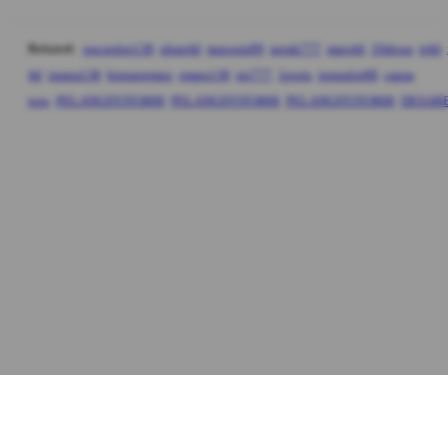
DAFTAR
gacor777
gacor777
TOGEL
SITUS
gacor777
© Copyright gacor777. All Rights Reserved.
Related:
gacorslot138
uban4d
maxwin89
perak777
mpo4d
19dewa
tt4d
4d
istana138
bintangmpo
empu138
ini777
1nwin
instaslot88
capsa
toto
PELANGITOTO888
PELANGITOTO888
PELANGITOTO888
DESAB