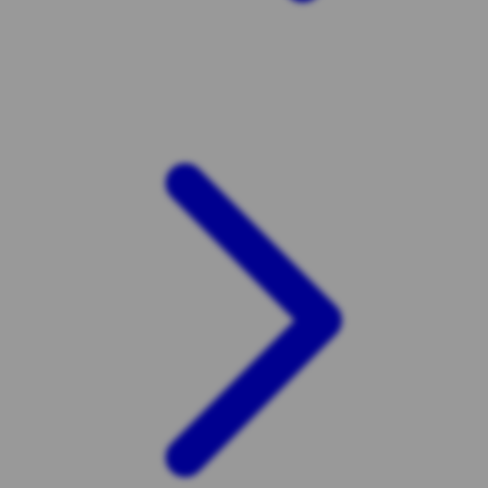
Twistshake
TY Toys
U
V
Veja
Vitaflow
Vtech
W
Waterland
Wellness