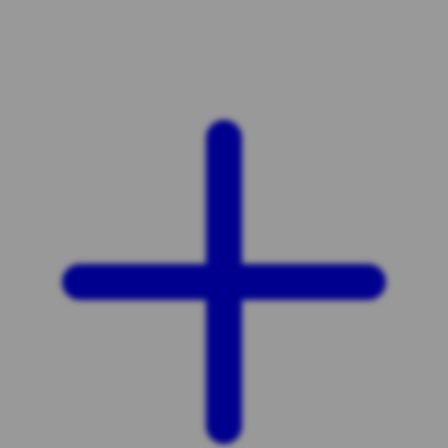
X
Xootz
Y
Yamatoya
Z
Zaxy
Zoggs
0-9
4Moms
59S