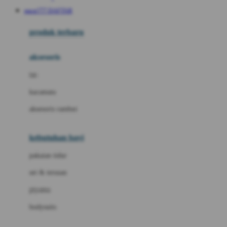
Awan
gacor777 DAFTAR
Azetabio
produk terbaru
B
aksesoris
Baabaasheepz
tas
Babiators
kacamata
Baby Dove
aksesoris rambut
Baby Jogger
Baby Rovega
kebutuhan bayi
Babybee
pakaian tidur
Banana Boat
set & terusan
Banz
piyama
Barbie
bodysuits
Beaba