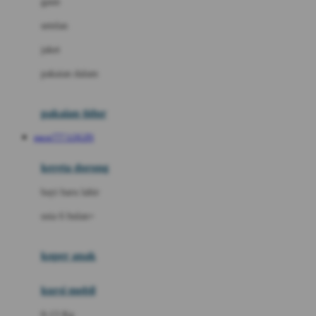
gaun
Dae Organics
setelan
Docare
jaket
Doona
pakaian dalam
Down To Earth
Drew
pakaian tidur
Dr. Brown's
gacor777 LOGIN
E
kereta dorong
ELC
bayi baru lahir
Ergobaby
usia 6 bulan+
Expert Care
koper anak
Ezyroller
kursi mobil
F
0-13 Kg