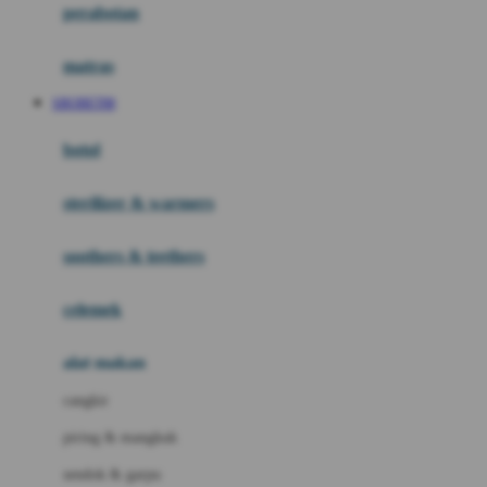
perabotan
Happy Tummy
Hauck
matras
Havaianas
SBOBET88
Hegen
botol
Hot Wheels
sterilizer & warmers
Hybrid
soothers & teethers
I
Inlacta DHA
celemek
Interlac
alat makan
Ivenet
cangkir
J
piring & mangkuk
Jack N Jill
sendok & garpu