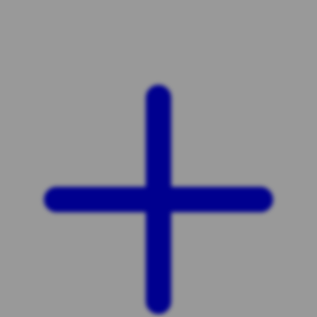
X
Xootz
Y
Yamatoya
Z
Zaxy
Zoggs
0-9
4Moms
59S