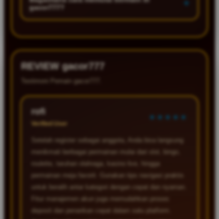
strateginya. Platform ini juga menyediakan strategi
+
penggunaan platform, misalnya dengan cara cepat
gacor777?
pengalaman Anda dengan platform. Misalnya, pelajari
khusus untuk penggunaan bingo dan taruhan olahraga,
beralih antar kategori permainan sesuai minatmu.
cara menavigasi beragam pilihan game seperti slot dan
misalnya dengan menganalisis peringkat permainan
Setelah pendaftaran selesai, anggota baru dapat
Selain itu, kamu bisa memanfaatkan fitur-fitur online
permainan meja untuk menemukan yang sesuai dengan
untuk membuat keputusan yang lebih tepat. Selain itu,
memanfaatkan tips agar pengalaman platform semakin
yang tersedia seperti cek update terbaru dan tips untuk
preferensi Anda. Selain itu, platforms ini menyediakan
kamu bisa mempelajari sepuluh tips untuk mengelola
optimal. Misalnya, selain memilih permainan yang
deposit dan penarikan yang lebih cepat dan aman.
strategi untuk pengelolaan akun berupa tips seperti
akun secara efektif, seperti beralih cepat antar kategori
sesuai dengan tingkat keahlian, juga tersedia strategi
cepat beralih antar kategori permainan, baik kasino atau
REVIEW gacor777
permainan kasino dan aktivitas olahraga, serta
untuk pengelolaan poin yang efektif dalam berbagai
olahraga, dengan sistem keamanan terjamin. Dalam
memastikan keamanan dalam proses deposit dan
Testimoni Pemain gacor777.
kategori seperti slot, bingo dan permainan meja. Untuk
navigasi platform, Anda bisa mengikuti sepuluh cara
penarikan. Dengan menggunakan platform ini, kamu
memaksimalkan aktivitas olahraga, pengguna bisa
praktis untuk meningkatkan pengalaman bermain,
dapat mendapatkan pengalaman bermain yang lebih
mempelajari tips analisis peringkat tim atau memeriksa
seperti mempelajari cara memeriksa pembaruan
penuh tantangan dan menyenangkan.
dina
pembaruan berita terbaru dalam dunia olahraga. Jangan
permainan terbaru atau tips untuk deposit dan
lupa, platform ini menyediakan tips untuk mengelola
Verified User
penarikan yang lebih cepat. Ingat, dengan memahami
akun dengan aman, seperti cara cepat beralih antara
platform ini—dari fitur manajemen akun hingga strategi
game casino, tarutan sports, dan aktivitas lain.
dalam pemilihan game—Anda dapat menjadikan setiap
sesi bermain lebih menyenangkan dan bermanfaat.