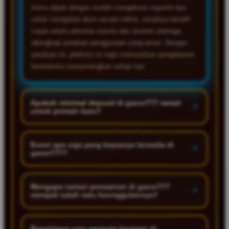
kamu dapat dengan mudah mengakses sepuluh tips
untuk mengelola akun secara online, misalnya beralih
cepat antara aktivitas kasino dan taruhan olahraga,
dilengkapi panduan penggunaan yang aman. Dengan
panduan ini, platform ini ingin memastikan pengalaman
bermainmu menyenangkan setiap hari.
Apakah minimal deposit di gacor777 ramah
+
untuk pemain baru?
Setelah kamu mendaftar sebagai anggota baru, kamu
bisa menggunakan platform ini secara efektif. Misalnya,
Event apa saja yang biasanya tersedia di
+
gacor777?
kamu bisa browsing berbagai macam permainan seperti
kasino, slots, bola, atau bingo. Untuk mendapatkan
Setelah register sebagai anggota baru, kamu bisa
pengalaman bermain yang lebih optimal, coba
menggunakan tips untuk menavigasi beragam
Mengapa variasi permainan di gacor777
perhatikan tips dan strategi yang tersedia. Platform ini
+
menjadi salah satu keunggulannya?
permainan yang tersedia, contohnya dengan memilih
juga menyediakan panduan untuk mengelola akunmu
game slot yang menawarkan poin tinggi atau mencoba
dengan baik. Bagi pemain baru, kamu dapat mengikuti
Setelah mendaftar sebagai anggota, Anda dapat
permainan meja baru untuk mengoptimalkan
sepuluh cara praktis untuk mengoptimalkan
menggunakan berbagai tips untuk memaksimalkan
Bagaimana cara memulai bermain di