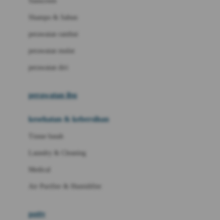
Sunscreen
London Taxi
Shampo & Sabun
Love To Dream
perawatan rambut
perawatan mulut
M
perawatan diri
Magformers
Mama's Choice
perawatan ibu
Mamas&Papas
kesehatan & kebersihan
Mamaway
Tissue basah
Maxi Cosi
Laundry & Cleaning
Megabloks
Medical
Micro
Air Purifier & Humidifier
MiDeer
Mimi & Lula
potty