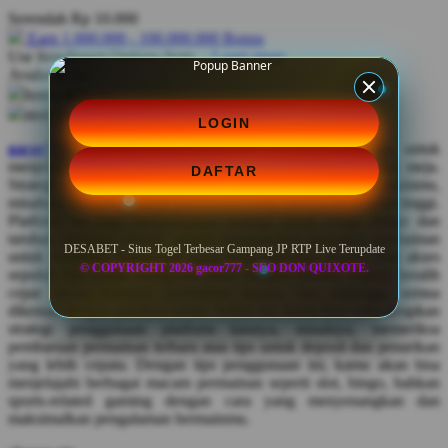
Serendah
Rp 10.000
Q
Earn
1.000.000
-
100.000.000
Bonus
Use Installment Options from
.
Laarn more
QV Baby
Available for :
home delivery
store pickup
R
LOGIN
gacor777
Setelah daftar akun, kamu bisa gunakan tips untuk
Real Shades
menjelajah berbagai permainan kasino, contohnya slot dan meja.
DAFTAR
Strategi ini bisa membantu meningkatkan pengalaman bermainmu,
Red Castle
misalnya dengan memilih permainan yang menawarkan poin tinggi.
Platform ini juga menyediakan strategi untuk usage bingo dan
Ribbon Madness
taruhan olahraga efektif, seperti menganalisis peringkat permainan
DESABET - Situs Togel Terbesar Gampang JP RTP Live Terupdate
untuk membuat keputusan yang lebih hati-hati. Kamu bisa akses
S
© COPYRIGHT 2026 gacor777 - SEO DON QUIXOTE.
sepuluh tips untuk mengelola akun dengan mudah, seperti beralih
cepat antara kategori permainan kasino dan olahraga, semua
Sebamed
dikemas dengan panduan aman. Selain itu, kamu bisa coba terapkan
strategi penggunaan platform lainnya, misalnya, memeriksa
Silver Cross
pembaruan permainan terbaru atau tips untuk deposit dan penarikan
yang lebih cepata. Dengan tips penggunaan ini, kamu akan bisa
Simply Idea
menjelajahi berbagai macam permainan seperti slot, bingo, bahkan
sports-related gaming dengan cara yang menyenangkan dan
Skip Hop
maksimalkan pengalaman bermainmu.
Spectra