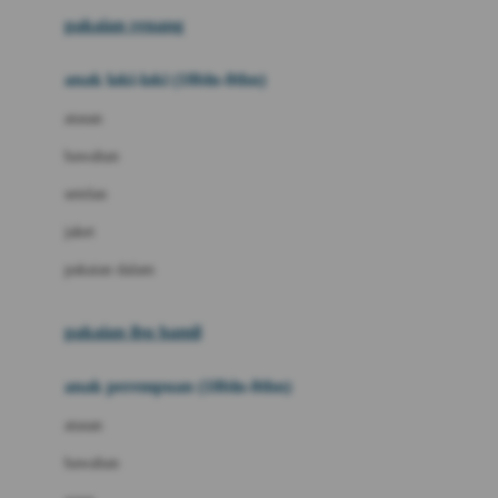
Buggygear
pakaian renang
Bumkins
anak laki-laki (18bln-8thn)
C
atasan
Cetaphil
bawahan
Chicco
setelan
Childlife
jaket
Clevamama
pakaian dalam
Cocolatte
Cottonseeds
pakaian ibu hamil
Cozy N Safe
anak perempuan (18bln-8thn)
Crane
atasan
Cybex
bawahan
D