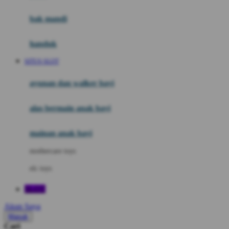
Mini Monkey
Moby
bak mandi
Momami
handuk
Mothercare
SITUS SLOT
Mustela
ayunan dan walker bayi
My Buddy Tag
My K
alas bermain anak bayi
N
mainan anak bayi
Naif
mothercare toys
Nike
elc toys
Nordic Natural
SLOT
Nuby
Akun Saya
Nuna
Masuk
Cari