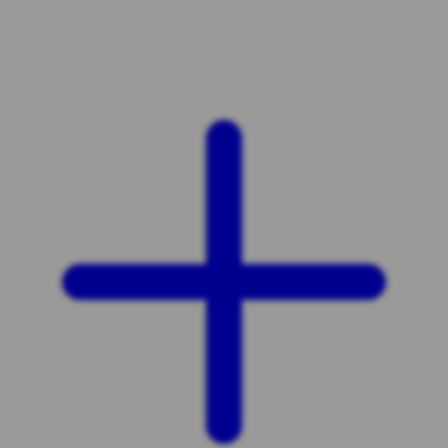
X
Xootz
Y
Yamatoya
Z
Zaxy
Zoggs
0-9
4Moms
59S