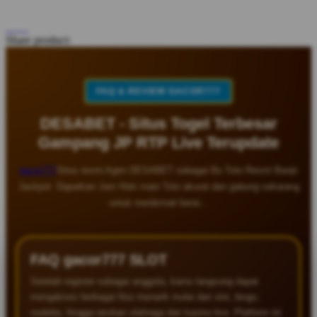
Share product:
FAQ & REVIEW GACOR777
DESABET - Situs Togel Terbesar
Gampang JP RTP Live Terupdate
gacor777
Situs resmi Agen DESABET sebagai Bo Toto Resmi Banjir
Jackpot. Dapatkan Jam Hoki main Toto akurat dan gabung sekarang
untuk menikmati bene...
FAQ gacor777 SLOT
Setelah register sebagai anggota, kamu langsung dapat
mengakses berbagai fitur menarik mulai dari slot, bingo,
roulette, hingga taruhan olahraga dan kasino live. Platform ini