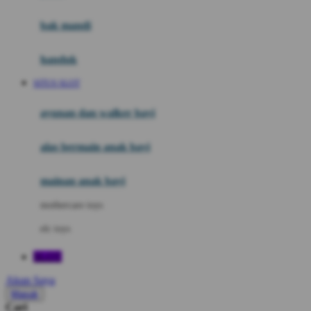
Mini Monkey
Moby
bak mandi
Momami
handuk
Mothercare
SITUS SLOT
Mustela
ayunan dan walker bayi
My Buddy Tag
My K
alas bermain anak bayi
N
mainan anak bayi
Naif
mothercare toys
Nike
elc toys
Nordic Natural
SLOT
Nuby
Akun Saya
Nuna
Masuk
Cari