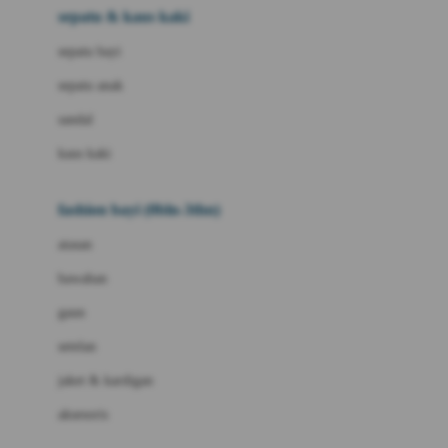
Beauty Barn
sepatu & kaus kaki
Bio Oil
sepatu bayi
Biolane
sepatu anak
Bite Fighters
sandal
Bizzi Growin
kaus kaki
Blackmores
fashion bayi (0bln-3thn)
Blooming Marvellous
atasan
Bonnels
bawahan
Bravado
gaun
Bruder
setelan
Brush Baby
jaket & kardigan
Buds Organics
aksesoris
Bugaboo