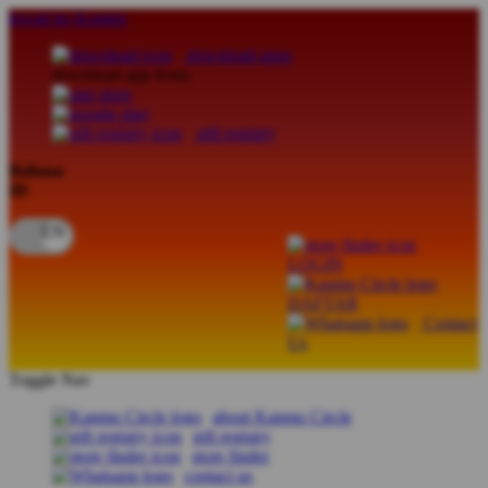
lewati ke Konten
download apps
download app from:
gift registry
Bahasa
ID
LOGIN
DAFTAR
Contact
Us
Toggle Nav
about Kanmo Circle
gift registry
store finder
contact us