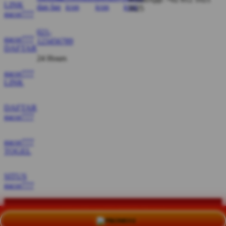
Back to top
gacor777
butuh
unduh aplikasi
we accept
bantuan?
gacor777
hubungi
kami
gacor777
SLOT
Direktorat Jenderal
hubungi
ikuti kami di
gacor777
Perlindungan Konsumen dan
kami
media sosial
LOGIN
Tertib Niaga
Kementerian Perdagangan RI
bantuan
WhatsApp: +62 812 1021
LINK
dan faq
3625
gacor777
021-
gacor777
123456789
DAFTAR
24 Hours
gacor777
LINK
PROMO