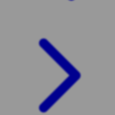
Twistshake
TY Toys
U
V
Veja
Vitaflow
Vtech
W
Waterland
Wellness