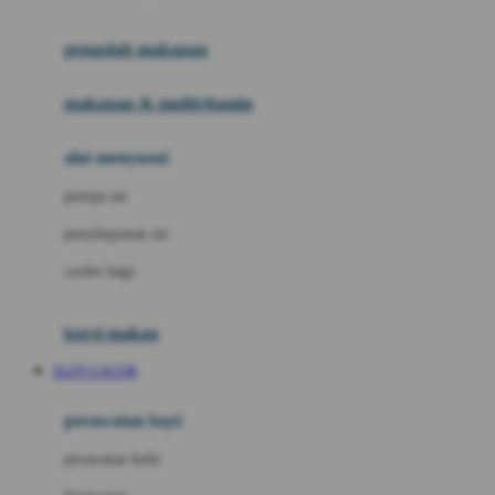
Joie
pengolah makanan
Joolz
Jujube
makanan & multivitamin
K
alat menyusui
Kiddycuts
pompa asi
Kumon
penyimpanan asi
L
cooler bags
Leapfrog
kursi makan
Leclerc
SLOT GACOR
Lee Vierra
Lillebaby
perawatan bayi
Little Bird Told Me
perawatan kulit
Little Miss Janis