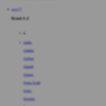
gacor777
Brand A-Z
A
Addo
Adidas
Airfree
Alamii
Amara
Aqua Scale
Asics
Aveeno