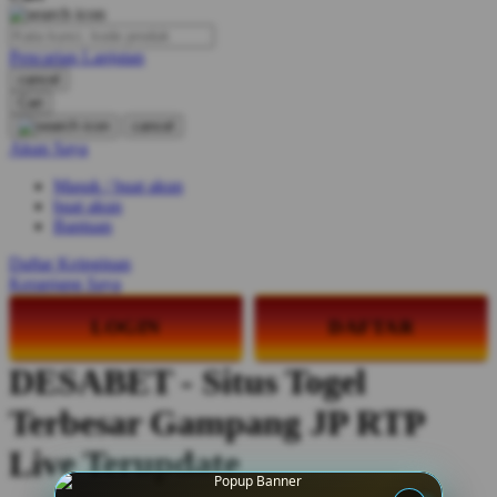
O
Pencarian Lanjutan
Oh Ma Grain
cancel
Okiedog
Cari
cancel
P
Akun Saya
Masuk / buat akun
Peachy
buat akun
Phil & Ted's
Bantuan
Philips Avent
Daftar Keinginan
Keranjang Saya
Pigeon
LOGIN
DAFTAR
Playgro
DESABET - Situs Togel
Poled Global
Terbesar Gampang JP RTP
Ponycycle
Puma
Live Terupdate
Pureats