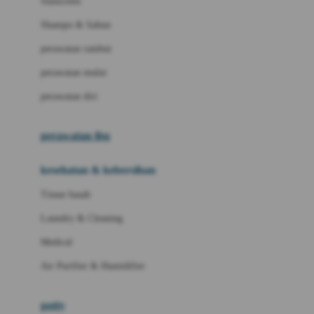
Sunscreen
London Taxi
Shampo & Sabun
Love To Dream
perawatan rambut
perawatan mulut
M
perawatan diri
Magformers
Mama's Choice
perawatan ibu
Mamas&Papas
kesehatan & kebersihan
Mamaway
Tissue basah
Maxi Cosi
Laundry & Cleaning
Megabloks
Medical
Micro
Air Purifier & Humidifier
MiDeer
Mimi & Lula
potty