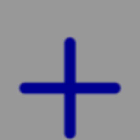
X
Xootz
Y
Yamatoya
Z
Zaxy
Zoggs
0-9
4Moms
59S