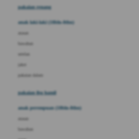
Buggygear
pakaian renang
Bumkins
anak laki-laki (18bln-8thn)
C
atasan
Cetaphil
bawahan
Chicco
setelan
Childlife
jaket
Clevamama
pakaian dalam
Cocolatte
Cottonseeds
pakaian ibu hamil
Cozy N Safe
anak perempuan (18bln-8thn)
Crane
atasan
Cybex
bawahan
D