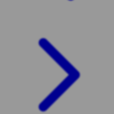
Twistshake
TY Toys
U
V
Veja
Vitaflow
Vtech
W
Waterland
Wellness