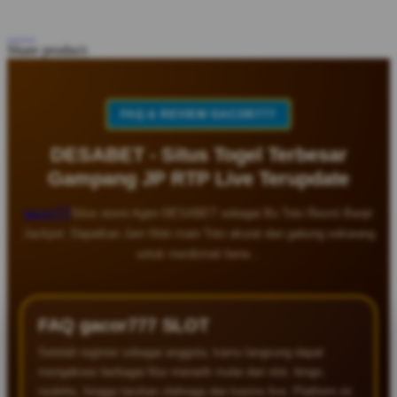
Share product:
FAQ & REVIEW GACOR777
DESABET - Situs Togel Terbesar
Gampang JP RTP Live Terupdate
gacor777
Situs resmi Agen DESABET sebagai Bo Toto Resmi Banjir
Jackpot. Dapatkan Jam Hoki main Toto akurat dan gabung sekarang
untuk menikmati bene...
FAQ gacor777 SLOT
Setelah register sebagai anggota, kamu langsung dapat
mengakses berbagai fitur menarik mulai dari slot, bingo,
roulette, hingga taruhan olahraga dan kasino live. Platform ini