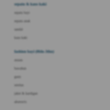
Beauty Barn
sepatu & kaus kaki
Bio Oil
sepatu bayi
Biolane
sepatu anak
Bite Fighters
sandal
Bizzi Growin
kaus kaki
Blackmores
fashion bayi (0bln-3thn)
Blooming Marvellous
atasan
Bonnels
bawahan
Bravado
gaun
Bruder
setelan
Brush Baby
jaket & kardigan
Buds Organics
aksesoris
Bugaboo