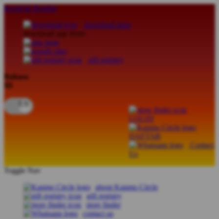
lewati ke Konten
download apps
download app from:
gift registry
Bahasa
ID
LOGIN
DAFTAR
Contact
Us
Toggle Nav
about Kanmo Circle
gift registry
store finder
contact us