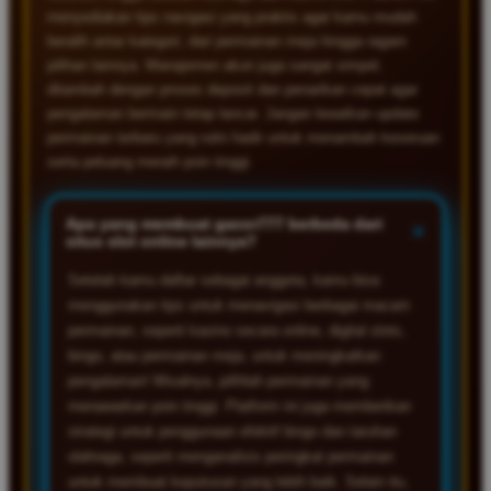
menyediakan tips navigasi yang praktis agar kamu mudah
beralih antar kategori, dari permainan meja hingga ragam
pilihan lainnya. Manajemen akun juga sangat simpel,
ditambah dengan proses deposit dan penarikan cepat agar
pengalaman bermain tetap lancar. Jangan lewatkan update
permainan terbaru yang rutin hadir untuk menambah keseruan
serta peluang meraih poin tinggi.
Apa yang membuat gacor777 berbeda dari
+
situs slot online lainnya?
Setelah kamu daftar sebagai anggota, kamu bisa
menggunakan tips untuk menavigasi berbagai macam
permainan, seperti kasino secara online, digital slots,
bingo, atau permainan meja, untuk meningkatkan
pengalaman! Misalnya, pilihlah permainan yang
menawarkan poin tinggi. Platform ini juga memberikan
strategi untuk penggunaan efektif bingo dan taruhan
olahraga, seperti menganalisis peringkat permainan
untuk membuat keputusan yang lebih baik. Selain itu,