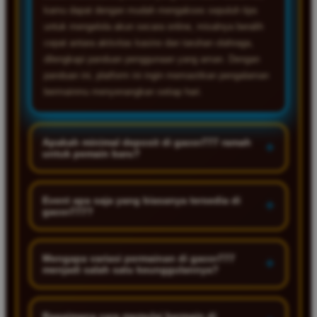
kamu dapat dengan mudah mengakses sepuluh tips
untuk mengelola akun secara online, misalnya beralih
cepat antara aktivitas kasino dan taruhan olahraga,
dilengkapi panduan penggunaan yang aman. Dengan
panduan ini, platform ini ingin memastikan pengalaman
bermainmu menyenangkan setiap hari.
Apakah minimal deposit di gacor777 ramah
+
untuk pemain baru?
Setelah kamu mendaftar sebagai anggota baru, kamu
bisa menggunakan platform ini secara efektif. Misalnya,
Event apa saja yang biasanya tersedia di
+
gacor777?
kamu bisa browsing berbagai macam permainan seperti
kasino, slots, bola, atau bingo. Untuk mendapatkan
Setelah register sebagai anggota baru, kamu bisa
pengalaman bermain yang lebih optimal, coba
menggunakan tips untuk menavigasi beragam
Mengapa variasi permainan di gacor777
perhatikan tips dan strategi yang tersedia. Platform ini
+
menjadi salah satu keunggulannya?
permainan yang tersedia, contohnya dengan memilih
juga menyediakan panduan untuk mengelola akunmu
game slot yang menawarkan poin tinggi atau mencoba
dengan baik. Bagi pemain baru, kamu dapat mengikuti
Setelah mendaftar sebagai anggota, Anda dapat
permainan meja baru untuk mengoptimalkan
sepuluh cara praktis untuk mengoptimalkan
menggunakan berbagai tips untuk memaksimalkan
Bagaimana cara memulai bermain di