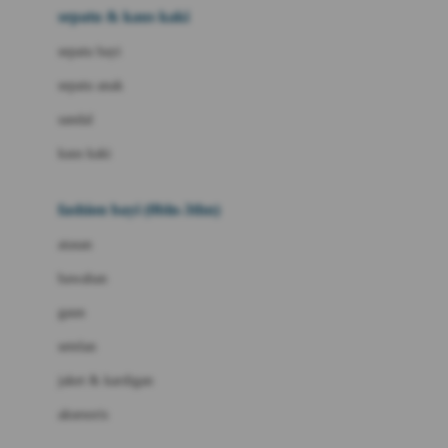
Beauty Barn
sepatu & kaus kaki
Bio Oil
sepatu bayi
Biolane
sepatu anak
Bite Fighters
sandal
Bizzi Growin
kaus kaki
Blackmores
fashion bayi (0bln-3thn)
Blooming Marvellous
atasan
Bonnels
bawahan
Bravado
gaun
Bruder
setelan
Brush Baby
jaket & kardigan
Buds Organics
aksesoris
Bugaboo