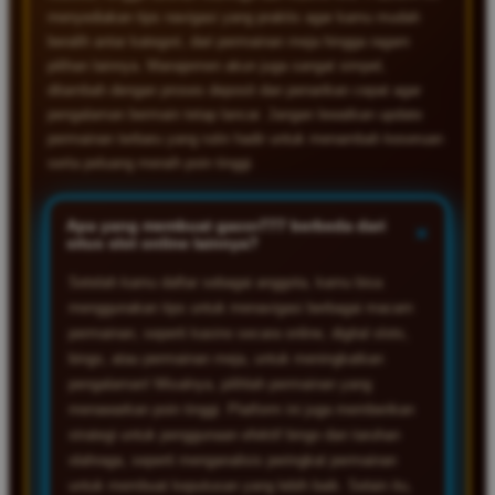
menyediakan tips navigasi yang praktis agar kamu mudah
beralih antar kategori, dari permainan meja hingga ragam
pilihan lainnya. Manajemen akun juga sangat simpel,
ditambah dengan proses deposit dan penarikan cepat agar
pengalaman bermain tetap lancar. Jangan lewatkan update
permainan terbaru yang rutin hadir untuk menambah keseruan
serta peluang meraih poin tinggi.
Apa yang membuat gacor777 berbeda dari
+
situs slot online lainnya?
Setelah kamu daftar sebagai anggota, kamu bisa
menggunakan tips untuk menavigasi berbagai macam
permainan, seperti kasino secara online, digital slots,
bingo, atau permainan meja, untuk meningkatkan
pengalaman! Misalnya, pilihlah permainan yang
menawarkan poin tinggi. Platform ini juga memberikan
strategi untuk penggunaan efektif bingo dan taruhan
olahraga, seperti menganalisis peringkat permainan
untuk membuat keputusan yang lebih baik. Selain itu,