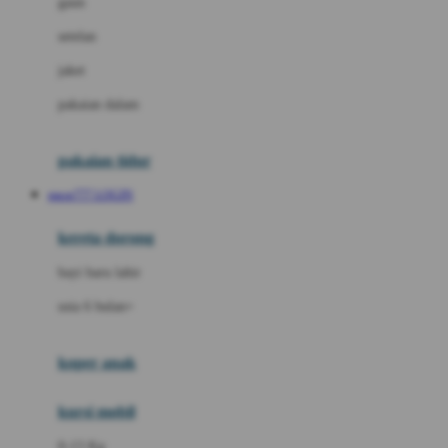
gaun
Dae Organics
setelan
Docare
jaket
Doona
pakaian dalam
Down To Earth
Drew
pakaian tidur
Dr. Brown's
gacor777 LOGIN
E
kereta dorong
ELC
bayi baru lahir
Ergobaby
usia 6 bulan+
Expert Care
koper anak
Ezyroller
kursi mobil
F
0-13 Kg