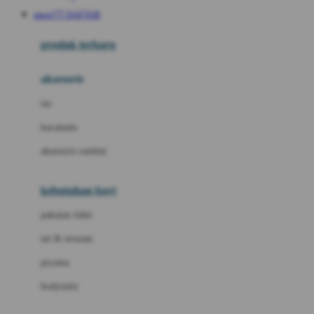
Awan
gacor777 DAFTAR
Azetabio
produk terbaru
B
aksesoris
Baabaasheepz
tas
Babiators
kacamata
Baby Dove
aksesoris rambut
Baby Jogger
Baby Rovega
kebutuhan bayi
Babybee
pakaian tidur
Banana Boat
set & terusan
Banz
piyama
Barbie
bodysuits
Beaba