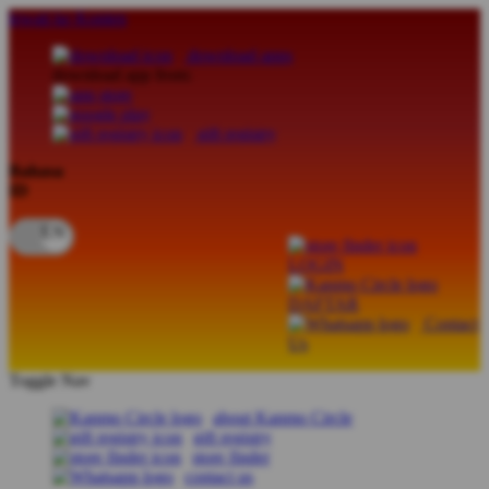
lewati ke Konten
download apps
download app from:
gift registry
Bahasa
ID
LOGIN
DAFTAR
Contact
Us
Toggle Nav
about Kanmo Circle
gift registry
store finder
contact us