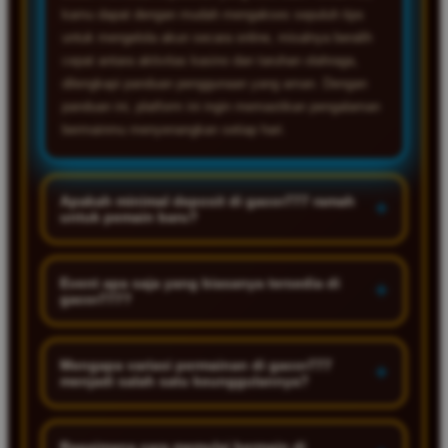
kamu dapat dengan mudah mengakses sepuluh tips
untuk mengelola akun secara online, misalnya beralih
cepat antara aktivitas kasino dan taruhan olahraga,
dilengkapi panduan penggunaan yang aman. Dengan
panduan ini, platform ini ingin memastikan pengalaman
bermainmu menyenangkan setiap hari.
Apakah minimal deposit di gacor777 ramah
+
untuk pemain baru?
Setelah kamu mendaftar sebagai anggota baru, kamu
bisa menggunakan platform ini secara efektif. Misalnya,
Event apa saja yang biasanya tersedia di
+
gacor777?
kamu bisa browsing berbagai macam permainan seperti
kasino, slots, bola, atau bingo. Untuk mendapatkan
Setelah register sebagai anggota baru, kamu bisa
pengalaman bermain yang lebih optimal, coba
menggunakan tips untuk menavigasi beragam
Mengapa variasi permainan di gacor777
perhatikan tips dan strategi yang tersedia. Platform ini
+
menjadi salah satu keunggulannya?
permainan yang tersedia, contohnya dengan memilih
juga menyediakan panduan untuk mengelola akunmu
game slot yang menawarkan poin tinggi atau mencoba
dengan baik. Bagi pemain baru, kamu dapat mengikuti
Setelah mendaftar sebagai anggota, Anda dapat
permainan meja baru untuk mengoptimalkan
sepuluh cara praktis untuk mengoptimalkan
menggunakan berbagai tips untuk memaksimalkan
Bagaimana cara memulai bermain di