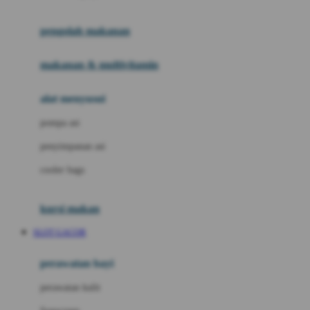
Joie
pengolah makanan
Joolz
Jujube
makanan & multivitamin
K
alat menyusui
Kiddycuts
pompa asi
Kumon
penyimpanan asi
L
cooler bags
Leapfrog
kursi makan
Leclerc
SLOT GACOR
Lee Vierra
Lillebaby
perawatan bayi
Little Bird Told Me
perawatan kulit
Little Miss Janis