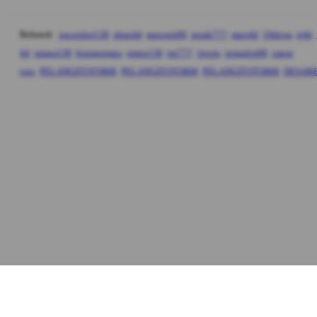
DAFTAR
gacor777
gacor777
TOGEL
SITUS
gacor777
© Copyright gacor777. All Rights Reserved.
Related:
gacorslot138
uban4d
maxwin89
perak777
mpo4d
19dewa
tt4d
4d
istana138
bintangmpo
empu138
ini777
1nwin
instaslot88
capsa
toto
PELANGITOTO888
PELANGITOTO888
PELANGITOTO888
DESAB