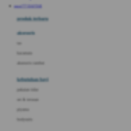
Awan
gacor777 DAFTAR
Azetabio
produk terbaru
B
aksesoris
Baabaasheepz
tas
Babiators
kacamata
Baby Dove
aksesoris rambut
Baby Jogger
Baby Rovega
kebutuhan bayi
Babybee
pakaian tidur
Banana Boat
set & terusan
Banz
piyama
Barbie
bodysuits
Beaba