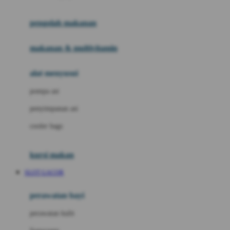
Joie
pengolah makanan
Joolz
Jujube
makanan & multivitamin
K
alat menyusui
Kiddycuts
pompa asi
Kumon
penyimpanan asi
L
cooler bags
Leapfrog
kursi makan
Leclerc
SLOT GACOR
Lee Vierra
Lillebaby
perawatan bayi
Little Bird Told Me
perawatan kulit
Little Miss Janis