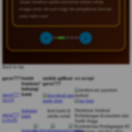
keputusan yang lebih bijak dalam bertaruh. Pengguna
dapat dengan mudah mengakses sepuluh tips untuk
mengelola akun mereka, seperti cara beralih cepat
antara kategori casino dan olahraga lewat aplikasi,
serta panduan tentang keamanan saat bermain. Ada
pula tips untuk deposit, penghasilan poin, atau
withdraw yang lebih efisien, serta update permainan
terbaru yang bisa dicoba secara gratis. Dengan tips
penggunaan yang tersedia, platform ini bertujuan
menjadikan pengalaman dalam menjelajahi berbagai
macam permainan seperti slot, bingo, dan taruhan
olahraga menjadi lebih mudah dan menyenangkan bagi
setiap penggunannya.
‹
›