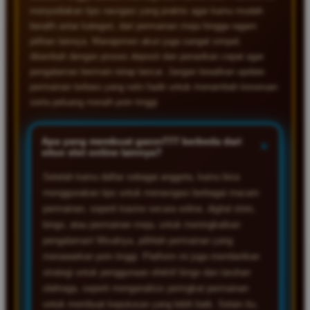
menyediakan tips navigasi yang praktis agar kamu mudah
beralih antar kategori, dari permainan meja hingga ragam
pilihan lainnya. Manajemen akun juga sangat simpel,
ditambah dengan proses deposit dan penarikan cepat agar
pengalaman bermain tetap lancar. Jangan lewatkan update
permainan terbaru yang rutin hadir untuk menambah keseruan
serta peluang meraih poin tinggi.
Apa yang membuat gacor777 berbeda dari
+
situs slot online lainnya?
Setelah kamu daftar sebagai anggota, kamu bisa
menggunakan tips untuk menavigasi berbagai macam
permainan, seperti kasino secara online, digital slots,
bingo, atau permainan meja, untuk meningkatkan
pengalaman! Misalnya, pilihlah permainan yang
menawarkan poin tinggi. Platform ini juga memberikan
strategi untuk penggunaan efektif bingo dan taruhan
olahraga, seperti menganalisis peringkat permainan
untuk membuat keputusan yang lebih baik. Selain itu,