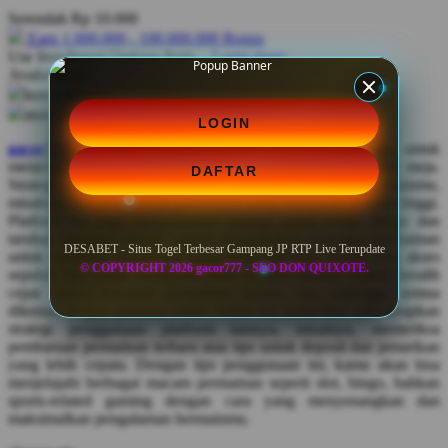
Serendah
Rp 10.000
Q
Earn
1.000.000
-
100.000.000
Bonus
Use Installment Options from
.
Laarn more
QV Baby
Available for :
home delivery
store pickup
R
LOGIN
gacor777
Setelah daftar akun, kamu bisa gunakan tips untuk
Real Shades
menjelajah berbagai permainan kasino, contohnya slot dan meja.
DAFTAR
Strategi ini bisa membantu meningkatkan pengalaman bermainmu,
Red Castle
misalnya dengan memilih permainan yang menawarkan poin tinggi.
Platform ini juga menyediakan strategi untuk usage bingo dan
Ribbon Madness
taruhan olahraga efektif, seperti menganalisis peringkat permainan
DESABET - Situs Togel Terbesar Gampang JP RTP Live Terupdate
untuk membuat keputusan yang lebih hati-hati. Kamu bisa akses
S
© COPYRIGHT 2026 gacor777 - SEO DON QUIXOTE.
sepuluh tips untuk mengelola akun dengan mudah, seperti beralih
cepat antara kategori permainan kasino dan olahraga, semua
Sebamed
dikemas dengan panduan aman. Selain itu, kamu bisa coba terapkan
strategi penggunaan platform lainnya, misalnya, memeriksa
Silver Cross
pembaruan permainan terbaru atau tips untuk deposit dan penarikan
yang lebih cepata. Dengan tips penggunaan ini, kamu akan bisa
Simply Idea
menjelajahi berbagai macam permainan seperti slot, bingo, bahkan
sports-related gaming dengan cara yang menyenangkan dan
Skip Hop
maksimalkan pengalaman bermainmu.
Spectra