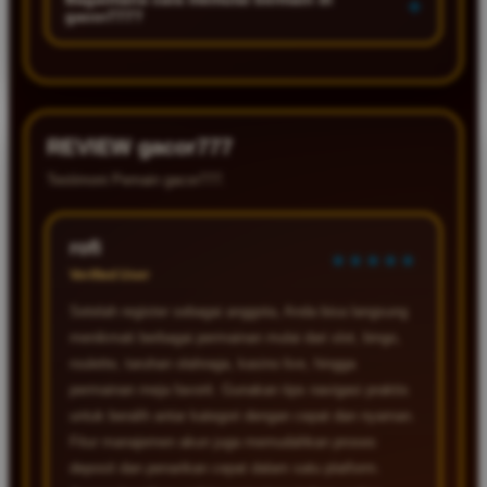
strateginya. Platform ini juga menyediakan strategi
+
penggunaan platform, misalnya dengan cara cepat
gacor777?
pengalaman Anda dengan platform. Misalnya, pelajari
khusus untuk penggunaan bingo dan taruhan olahraga,
beralih antar kategori permainan sesuai minatmu.
cara menavigasi beragam pilihan game seperti slot dan
misalnya dengan menganalisis peringkat permainan
Setelah pendaftaran selesai, anggota baru dapat
Selain itu, kamu bisa memanfaatkan fitur-fitur online
permainan meja untuk menemukan yang sesuai dengan
untuk membuat keputusan yang lebih tepat. Selain itu,
memanfaatkan tips agar pengalaman platform semakin
yang tersedia seperti cek update terbaru dan tips untuk
preferensi Anda. Selain itu, platforms ini menyediakan
kamu bisa mempelajari sepuluh tips untuk mengelola
optimal. Misalnya, selain memilih permainan yang
deposit dan penarikan yang lebih cepat dan aman.
strategi untuk pengelolaan akun berupa tips seperti
akun secara efektif, seperti beralih cepat antar kategori
sesuai dengan tingkat keahlian, juga tersedia strategi
cepat beralih antar kategori permainan, baik kasino atau
REVIEW gacor777
permainan kasino dan aktivitas olahraga, serta
untuk pengelolaan poin yang efektif dalam berbagai
olahraga, dengan sistem keamanan terjamin. Dalam
memastikan keamanan dalam proses deposit dan
Testimoni Pemain gacor777.
kategori seperti slot, bingo dan permainan meja. Untuk
navigasi platform, Anda bisa mengikuti sepuluh cara
penarikan. Dengan menggunakan platform ini, kamu
memaksimalkan aktivitas olahraga, pengguna bisa
praktis untuk meningkatkan pengalaman bermain,
dapat mendapatkan pengalaman bermain yang lebih
mempelajari tips analisis peringkat tim atau memeriksa
seperti mempelajari cara memeriksa pembaruan
dina
penuh tantangan dan menyenangkan.
pembaruan berita terbaru dalam dunia olahraga. Jangan
★★★★★
permainan terbaru atau tips untuk deposit dan
Verified User
lupa, platform ini menyediakan tips untuk mengelola
penarikan yang lebih cepat. Ingat, dengan memahami
akun dengan aman, seperti cara cepat beralih antara
Setelah mendaftar sebagai anggota, anda bisa
platform ini—dari fitur manajemen akun hingga strategi
game casino, tarutan sports, dan aktivitas lain.
memanfaatkan tips untuk menavigasi berbagai macam
dalam pemilihan game—Anda dapat menjadikan setiap
permainan, misalnya memilih permainan slot gratis
sesi bermain lebih menyenangkan dan bermanfaat.
atau meja yang menawarkan poin tinggi. Platform ini
juga menyediakan strategi untuk penggunaan efektif
bingo dan taruhan olahraga, seperti menganalisis
peringkat pertandingan dan skor tim untuk membuat