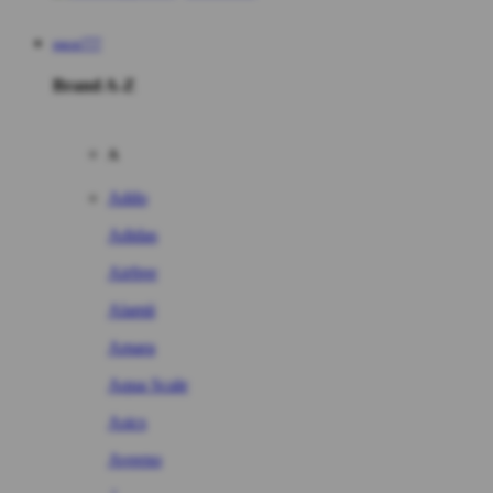
gacor777
Brand A-Z
A
Addo
Adidas
Airfree
Alamii
Amara
Aqua Scale
Asics
Aveeno