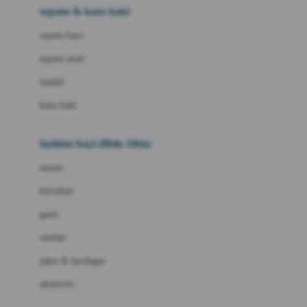
Beauty Barn
sepatu & kaus kaki
Bio Oil
sepatu bayi
Biolane
sepatu anak
Bite Fighters
sandal
Bizzi Growin
kaus kaki
Blackmores
fashion bayi (0bln-3thn)
Blooming Marvellous
atasan
Bonnels
bawahan
Bravado
gaun
Bruder
setelan
Brush Baby
jaket & kardigan
Buds Organics
aksesoris
Bugaboo