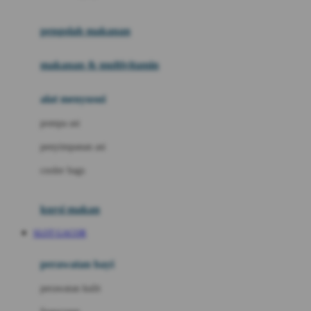
Joie
pengolah makanan
Joolz
Jujube
makanan & multivitamin
K
alat menyusui
Kiddycuts
pompa asi
Kumon
penyimpanan asi
L
cooler bags
Leapfrog
kursi makan
Leclerc
SLOT GACOR
Lee Vierra
Lillebaby
perawatan bayi
Little Bird Told Me
perawatan kulit
Little Miss Janis