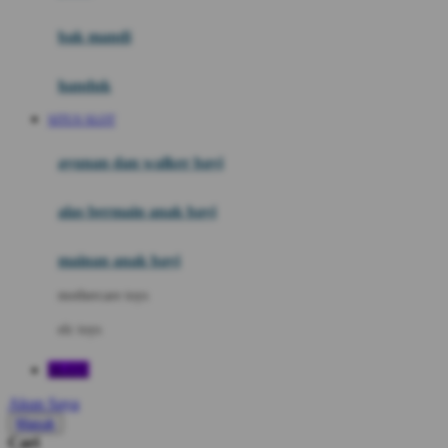
Mini Monkey
Moby
bak mandi
Momami
handuk
Mothercare
SITUS SLOT
Mustela
ayunan dan walker bayi
My Buddy Tag
My K
alas bermain anak bayi
N
mainan anak bayi
Naif
mothercare toys
Nike
elc toys
Nordic Natural
SLOT
Nuby
Akun Saya
Nuna
Masuk
Cari