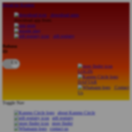
lewati ke Konten
download apps
download app from:
gift registry
Bahasa
ID
LOGIN
DAFTAR
Contact
Us
Toggle Nav
about Kanmo Circle
gift registry
store finder
contact us