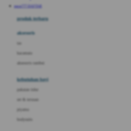
Awan
gacor777 DAFTAR
Azetabio
produk terbaru
B
aksesoris
Baabaasheepz
tas
Babiators
kacamata
Baby Dove
aksesoris rambut
Baby Jogger
Baby Rovega
kebutuhan bayi
Babybee
pakaian tidur
Banana Boat
set & terusan
Banz
piyama
Barbie
bodysuits
Beaba