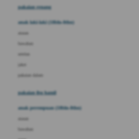
Buggygear
pakaian renang
Bumkins
anak laki-laki (18bln-8thn)
C
atasan
Cetaphil
bawahan
Chicco
setelan
Childlife
jaket
Clevamama
pakaian dalam
Cocolatte
Cottonseeds
pakaian ibu hamil
Cozy N Safe
anak perempuan (18bln-8thn)
Crane
atasan
Cybex
bawahan
D