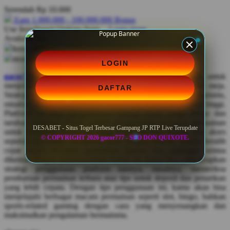
Serendah
Rp 10.000
Q
Earn
1.000.000
-
100.000.000
Bonus
Use Installment Options from
.
Laarn more
QV Baby
Available for :
home delivery
store pickup
R
LOGIN
gacor777
Setelah daftar akun, kamu bisa gunakan tips untuk
Real Shades
menjelajah berbagai permainan kasino, contohnya slot dan meja.
DAFTAR
Strategi ini bisa membantu meningkatkan pengalaman bermainmu,
Red Castle
misalnya dengan memilih permainan yang menawarkan poin tinggi.
Platform ini juga menyediakan strategi untuk usage bingo dan
Ribbon Madness
taruhan olahraga efektif, seperti menganalisis peringkat permainan
DESABET - Situs Togel Terbesar Gampang JP RTP Live Terupdate
untuk membuat keputusan yang lebih hati-hati. Kamu bisa akses
S
© COPYRIGHT 2026 gacor777 - SEO DON QUIXOTE.
sepuluh tips untuk mengelola akun dengan mudah, seperti beralih
cepat antara kategori permainan kasino dan olahraga, semua
Sebamed
dikemas dengan panduan aman. Selain itu, kamu bisa coba terapkan
strategi penggunaan platform lainnya, misalnya, memeriksa
Silver Cross
pembaruan permainan terbaru atau tips untuk deposit dan penarikan
yang lebih cepata. Dengan tips penggunaan ini, kamu akan bisa
Simply Idea
menjelajahi berbagai macam permainan seperti slot, bingo, bahkan
sports-related gaming dengan cara yang menyenangkan dan
Skip Hop
maksimalkan pengalaman bermainmu.
Spectra