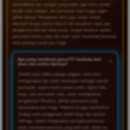
menyediakan tips navigasi yang praktis agar kamu mudah
beralih antar kategori, dari permainan meja hingga ragam
pilihan lainnya. Manajemen akun juga sangat simpel,
ditambah dengan proses deposit dan penarikan cepat agar
pengalaman bermain tetap lancar. Jangan lewatkan update
permainan terbaru yang rutin hadir untuk menambah keseruan
serta peluang meraih poin tinggi.
Apa yang membuat gacor777 berbeda dari
+
situs slot online lainnya?
Setelah kamu daftar sebagai anggota, kamu bisa
menggunakan tips untuk menavigasi berbagai macam
permainan, seperti kasino secara online, digital slots,
bingo, atau permainan meja, untuk meningkatkan
pengalaman! Misalnya, pilihlah permainan yang
menawarkan poin tinggi. Platform ini juga memberikan
strategi untuk penggunaan efektif bingo dan taruhan
olahraga, seperti menganalisis peringkat permainan
untuk membuat keputusan yang lebih baik. Selain itu,