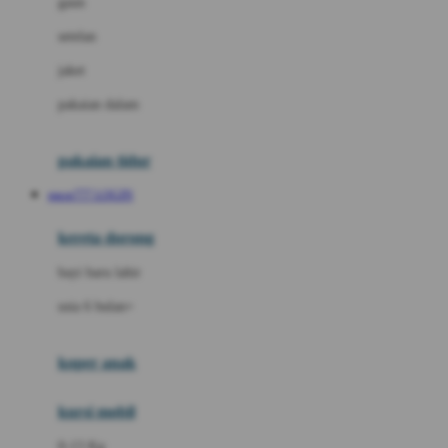
gaun
Dae Organics
setelan
Docare
jaket
Doona
pakaian dalam
Down To Earth
Drew
pakaian tidur
Dr. Brown's
gacor777 LOGIN
E
kereta dorong
ELC
bayi baru lahir
Ergobaby
usia 6 bulan+
Expert Care
koper anak
Ezyroller
kursi mobil
F
0-13 Kg