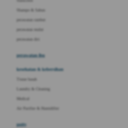
Sunscreen
London Taxi
Shampo & Sabun
Love To Dream
perawatan rambut
perawatan mulut
M
perawatan diri
Magformers
Mama's Choice
perawatan ibu
Mamas&Papas
kesehatan & kebersihan
Mamaway
Tissue basah
Maxi Cosi
Laundry & Cleaning
Megabloks
Medical
Micro
Air Purifier & Humidifier
MiDeer
Mimi & Lula
potty