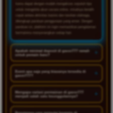
kamu dapat dengan mudah mengakses sepuluh tips
untuk mengelola akun secara online, misalnya beralih
cepat antara aktivitas kasino dan taruhan olahraga,
dilengkapi panduan penggunaan yang aman. Dengan
panduan ini, platform ini ingin memastikan pengalaman
bermainmu menyenangkan setiap hari.
Apakah minimal deposit di gacor777 ramah
+
untuk pemain baru?
Setelah kamu mendaftar sebagai anggota baru, kamu
bisa menggunakan platform ini secara efektif. Misalnya,
Event apa saja yang biasanya tersedia di
+
gacor777?
kamu bisa browsing berbagai macam permainan seperti
kasino, slots, bola, atau bingo. Untuk mendapatkan
Setelah register sebagai anggota baru, kamu bisa
pengalaman bermain yang lebih optimal, coba
menggunakan tips untuk menavigasi beragam
Mengapa variasi permainan di gacor777
perhatikan tips dan strategi yang tersedia. Platform ini
+
menjadi salah satu keunggulannya?
permainan yang tersedia, contohnya dengan memilih
juga menyediakan panduan untuk mengelola akunmu
game slot yang menawarkan poin tinggi atau mencoba
dengan baik. Bagi pemain baru, kamu dapat mengikuti
Setelah mendaftar sebagai anggota, Anda dapat
permainan meja baru untuk mengoptimalkan
sepuluh cara praktis untuk mengoptimalkan
menggunakan berbagai tips untuk memaksimalkan
Bagaimana cara memulai bermain di