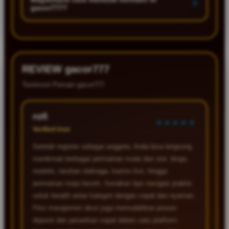
strateginya. Platform ini juga menyediakan strategi
+
penggunaan platform, misalnya dengan cara cepat
gacor777?
pengalaman Anda dengan platform. Misalnya, pelajari
khusus untuk penggunaan bingo dan taruhan olahraga,
beralih antar kategori permainan sesuai minatmu.
cara menavigasi beragam pilihan game seperti slot dan
misalnya dengan menganalisis peringkat permainan
Setelah pendaftaran selesai, anggota baru dapat
Selain itu, kamu bisa memanfaatkan fitur-fitur online
permainan meja untuk menemukan yang sesuai dengan
untuk membuat keputusan yang lebih tepat. Selain itu,
memanfaatkan tips agar pengalaman platform semakin
yang tersedia seperti cek update terbaru dan tips untuk
preferensi Anda. Selain itu, platforms ini menyediakan
kamu bisa mempelajari sepuluh tips untuk mengelola
optimal. Misalnya, selain memilih permainan yang
deposit dan penarikan yang lebih cepat dan aman.
strategi untuk pengelolaan akun berupa tips seperti
akun secara efektif, seperti beralih cepat antar kategori
sesuai dengan tingkat keahlian, juga tersedia strategi
cepat beralih antar kategori permainan, baik kasino atau
REVIEW gacor777
permainan kasino dan aktivitas olahraga, serta
untuk pengelolaan poin yang efektif dalam berbagai
olahraga, dengan sistem keamanan terjamin. Dalam
memastikan keamanan dalam proses deposit dan
Testimoni Pemain gacor777.
kategori seperti slot, bingo dan permainan meja. Untuk
navigasi platform, Anda bisa mengikuti sepuluh cara
penarikan. Dengan menggunakan platform ini, kamu
memaksimalkan aktivitas olahraga, pengguna bisa
praktis untuk meningkatkan pengalaman bermain,
dapat mendapatkan pengalaman bermain yang lebih
mempelajari tips analisis peringkat tim atau memeriksa
seperti mempelajari cara memeriksa pembaruan
dina
penuh tantangan dan menyenangkan.
pembaruan berita terbaru dalam dunia olahraga. Jangan
★★★★★
permainan terbaru atau tips untuk deposit dan
Verified User
lupa, platform ini menyediakan tips untuk mengelola
penarikan yang lebih cepat. Ingat, dengan memahami
akun dengan aman, seperti cara cepat beralih antara
Setelah mendaftar sebagai anggota, anda bisa
platform ini—dari fitur manajemen akun hingga strategi
game casino, tarutan sports, dan aktivitas lain.
memanfaatkan tips untuk menavigasi berbagai macam
dalam pemilihan game—Anda dapat menjadikan setiap
permainan, misalnya memilih permainan slot gratis
sesi bermain lebih menyenangkan dan bermanfaat.
atau meja yang menawarkan poin tinggi. Platform ini
juga menyediakan strategi untuk penggunaan efektif
bingo dan taruhan olahraga, seperti menganalisis
peringkat pertandingan dan skor tim untuk membuat