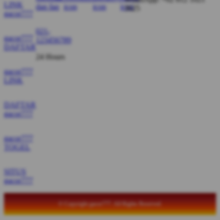
Back to top
gacor777
butuh
unduh aplikasi
we accept
bantuan?
gacor777
hubungi
kami
gacor777
SLOT
Direktorat Jenderal
hubungi
ikuti kami di
gacor777
Perlindungan Konsumen dan
kami
media sosial
LOGIN
Tertib Niaga
Kementerian Perdagangan RI
bantuan
WhatsApp: +62 812 1021
LINK
dan faq
3625
gacor777
021-
gacor777
123456789
DAFTAR
24 Hours
gacor777
LINK