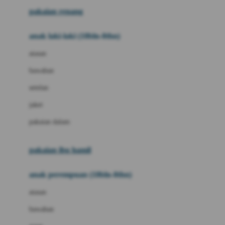
Buggygear
pakaian renang
Bumkins
anak laki-laki (18bln-8thn)
C
atasan
Cetaphil
bawahan
Chicco
setelan
Childlife
jaket
Clevamama
pakaian dalam
Cocolatte
Cottonseeds
pakaian ibu hamil
Cozy N Safe
anak perempuan (18bln-8thn)
Crane
atasan
Cybex
bawahan
D