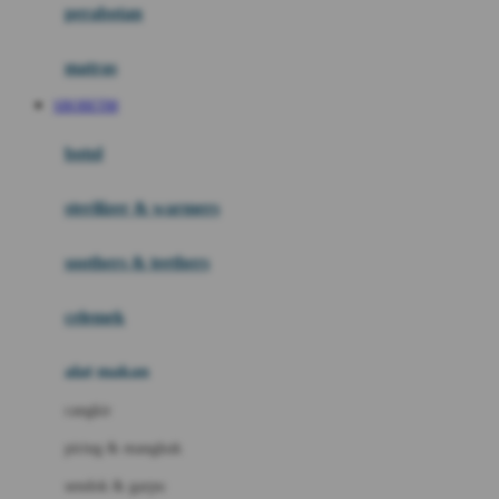
perabotan
Happy Tummy
Hauck
matras
Havaianas
SBOBET88
Hegen
botol
Hot Wheels
sterilizer & warmers
Hybrid
soothers & teethers
I
Inlacta DHA
celemek
Interlac
alat makan
Ivenet
cangkir
J
piring & mangkuk
Jack N Jill
sendok & garpu