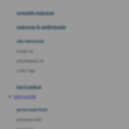
Joie
pengolah makanan
Joolz
Jujube
makanan & multivitamin
K
alat menyusui
Kiddycuts
pompa asi
Kumon
penyimpanan asi
L
cooler bags
Leapfrog
kursi makan
Leclerc
SLOT GACOR
Lee Vierra
Lillebaby
perawatan bayi
Little Bird Told Me
perawatan kulit
Little Miss Janis