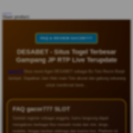
Share product:
FAQ & REVIEW GACOR777
DESABET - Situs Togel Terbesar
Gampang JP RTP Live Terupdate
gacor777
Situs resmi Agen DESABET sebagai Bo Toto Resmi Banjir
Jackpot. Dapatkan Jam Hoki main Toto akurat dan gabung sekarang
untuk menikmati bene...
FAQ gacor777 SLOT
Setelah register sebagai anggota, kamu langsung dapat
mengakses berbagai fitur menarik mulai dari slot, bingo,
roulette, hingga taruhan olahraga dan kasino live. Platform ini