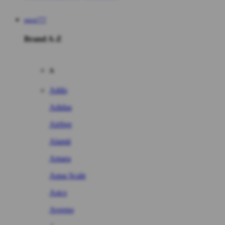
gacor777
Brand A-Z
A
Addo
Adidas
Airfree
Alamii
Amara
Aqua Scale
Asics
Aveeno