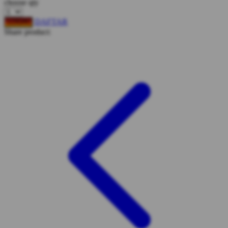
choose qty
Squishmallows
DAFTAR
LOGIN
Starbooks
Share product:
Stick-O
Stokke
Sudocrem
Sumimo
Sunnylife
Sun-Staches
Swimava
T
Tommee Tippee
Trunki
Tutti Bambini