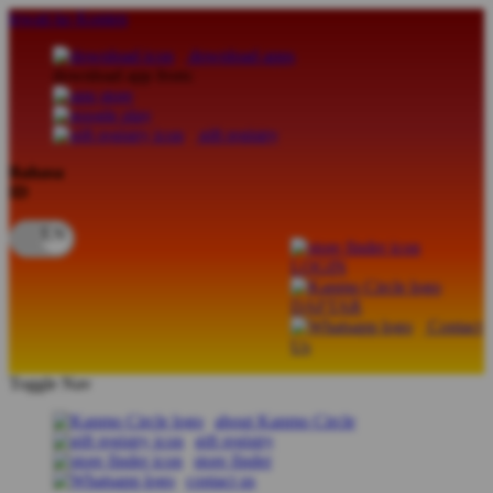
lewati ke Konten
download apps
download app from:
gift registry
Bahasa
ID
LOGIN
DAFTAR
Contact
Us
Toggle Nav
about Kanmo Circle
gift registry
store finder
contact us