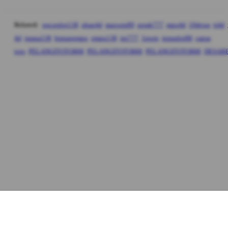
DAFTAR
gacor777
gacor777
TOGEL
SITUS
gacor777
© Copyright gacor777. All Rights Reserved.
Related:
gacorslot138
uban4d
maxwin89
perak777
mpo4d
19dewa
tt4d
4d
istana138
bintangmpo
empu138
ini777
1nwin
instaslot88
capsa
toto
PELANGITOTO888
PELANGITOTO888
PELANGITOTO888
DESAB