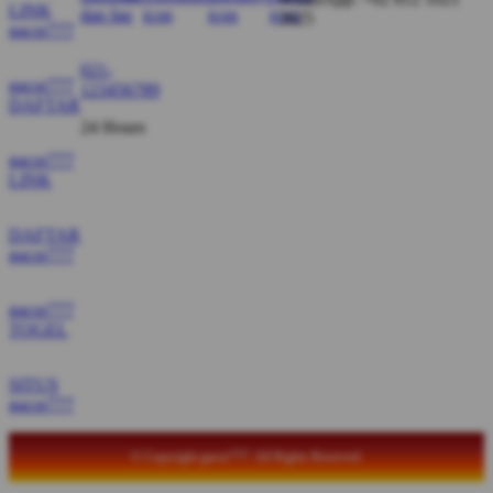
Back to top
gacor777
butuh
unduh aplikasi
we accept
bantuan?
gacor777
hubungi
kami
gacor777
SLOT
Direktorat Jenderal
hubungi
ikuti kami di
gacor777
Perlindungan Konsumen dan
kami
media sosial
LOGIN
Tertib Niaga
Kementerian Perdagangan RI
bantuan
WhatsApp: +62 812 1021
LINK
dan faq
3625
gacor777
021-
gacor777
123456789
DAFTAR
24 Hours
gacor777
LINK