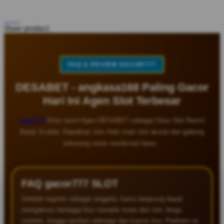
Share product:
FAQ & REVIEW GACOR777
DESABET - angkasa168 Paling Gacor
Hari Ini Agen Slot Terbesar
gacor777
Situs resmi Agen DESABET sebagai Situs Slot Resmi
Banjir Scatter. Dapatkan Jam Hoki main slot akurat dan gabung
sekarang untuk menikmati bene...
FAQ gacor777 SLOT
Setelah register sebagai anggota, kamu langsung dapat
mengakses berbagai fitur menarik mulai dari slot, bingo,
roulette, hingga taruhan olahraga dan kasino live. Platform ini