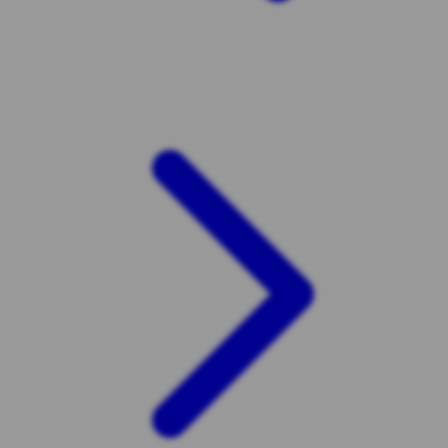
Twistshake
TY Toys
U
V
Veja
Vitaflow
Vtech
W
Waterland
Wellness