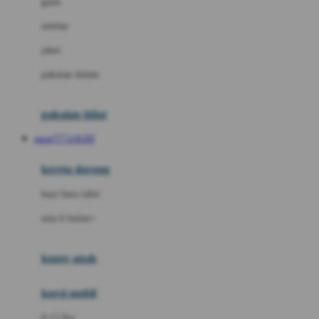
gaun
Dae Organics
setelan
Docare
jaket
Doona
pakaian dalam
Down To Earth
Drew
pakaian tidur
Dr. Brown's
gacor777 LOGIN
E
kereta dorong
ELC
bayi baru lahir
Ergobaby
usia 6 bulan+
Expert Care
koper anak
Ezyroller
kursi mobil
F
0-13 Kg