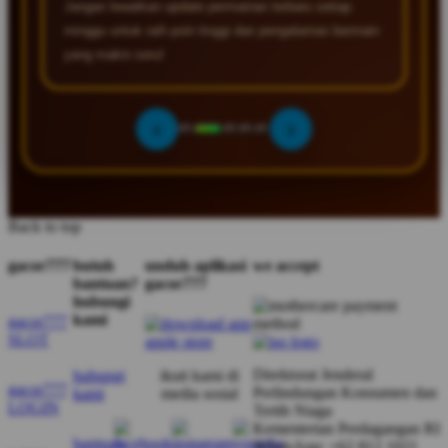
keputusan yang lebih bijak dalam bertaruh. Pengguna
dapat dengan mudah mengakses sepuluh tips untuk
mengelola akun mereka, seperti cara beralih cepat
antara kategori casino dan olahraga lewat aplikasi,
serta panduan tentang keamanan saat bermain. Ada
pula tips untuk deposit, penghasilan poin, atau
withdraw yang lebih efisien, serta update permainan
terbaru yang bisa dicoba secara gratis. Dengan tips
penggunaan yang tersedia, platform ini bertujuan
menjadikan pengalaman dalam menjelajahi berbagai
macam permainan seperti slot, bingo, dan taruhan
olahraga menjadi lebih mudah dan menyenangkan bagi
setiap penggunannya.
‹
›