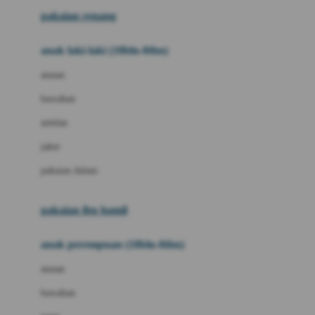
Buggygear
pakaian renang
Bumkins
anak laki-laki (18bln-8thn)
C
atasan
Cetaphil
bawahan
Chicco
setelan
Childlife
jaket
Clevamama
pakaian dalam
Cocolatte
Cottonseeds
pakaian ibu hamil
Cozy N Safe
anak perempuan (18bln-8thn)
Crane
atasan
Cybex
bawahan
D