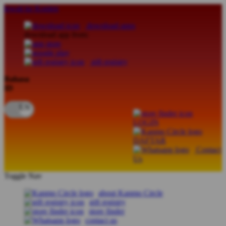
lewati ke Konten
download apps
download app from:
gift registry
Bahasa
ID
LOGIN
DAFTAR
Contact
Us
Toggle Nav
about Kanmo Circle
gift registry
store finder
contact us