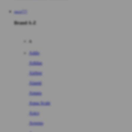
gacor777
Brand A-Z
A
Addo
Adidas
Airfree
Alamii
Amara
Aqua Scale
Asics
Aveeno