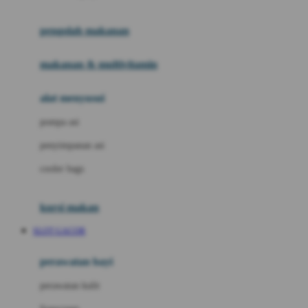
Joie
pengolah makanan
Joolz
Jujube
makanan & multivitamin
K
alat menyusui
Kiddycuts
pompa asi
Kumon
penyimpanan asi
L
cooler bags
Leapfrog
kursi makan
Leclerc
SLOT GACOR
Lee Vierra
Lillebaby
perawatan bayi
Little Bird Told Me
perawatan kulit
Little Miss Janis