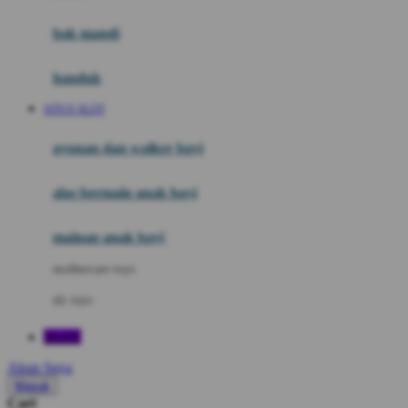
Mini Monkey
Moby
bak mandi
Momami
handuk
Mothercare
SITUS SLOT
Mustela
ayunan dan walker bayi
My Buddy Tag
My K
alas bermain anak bayi
N
mainan anak bayi
Naif
mothercare toys
Nike
elc toys
Nordic Natural
SLOT
Nuby
Akun Saya
Nuna
Masuk
Cari