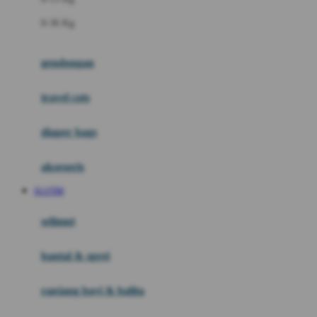
Felt So Sweet
0-36 Kg
Fisher Price
Flipper
gendongan
Friends Of Sally
travel cots
G
diaper bags
Gb
Geko
aksesoris
Graco
SLOT88
Gund
selimut
H
bantal & sprei
Habbie
Haenim
ranjang bayi & balita
Happy Horse