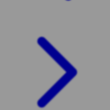
Twistshake
TY Toys
U
V
Veja
Vitaflow
Vtech
W
Waterland
Wellness