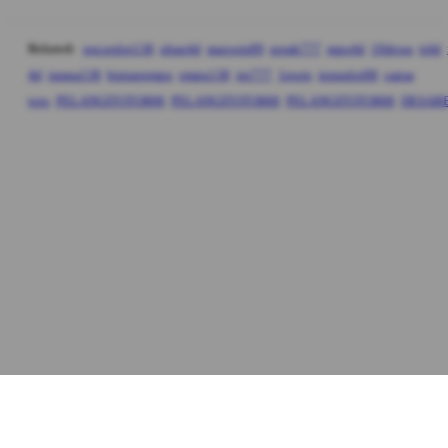
DAFTAR
gacor777
gacor777
TOGEL
SITUS
gacor777
© Copyright gacor777. All Rights Reserved.
Related:
gacorslot138
uban4d
maxwin89
perak777
mpo4d
19dewa
tt4d
4d
istana138
bintangmpo
empu138
ini777
1nwin
instaslot88
capsa
toto
PELANGITOTO888
PELANGITOTO888
PELANGITOTO888
DESAB