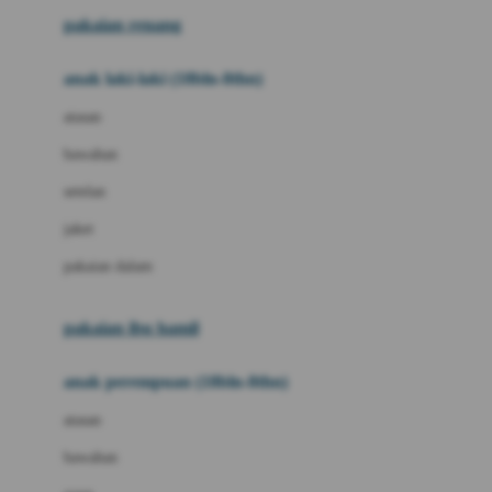
Buggygear
pakaian renang
Bumkins
anak laki-laki (18bln-8thn)
C
atasan
Cetaphil
bawahan
Chicco
setelan
Childlife
jaket
Clevamama
pakaian dalam
Cocolatte
Cottonseeds
pakaian ibu hamil
Cozy N Safe
anak perempuan (18bln-8thn)
Crane
atasan
Cybex
bawahan
D