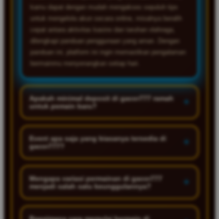
kamu dapat dengan mudah mengakses sepuluh tips
untuk mengelola akun secara online, misalnya beralih
cepat antara aktivitas kasino dan taruhan olahraga,
dilengkapi panduan penggunaan yang aman. Dengan
panduan ini, platform ini ingin memastikan pengalaman
bermainmu menyenangkan setiap hari.
Apakah minimal deposit di gacor777 ramah
+
untuk pemain baru?
Setelah kamu mendaftar sebagai anggota baru, kamu
bisa menggunakan platform ini secara efektif. Misalnya,
Event apa saja yang biasanya tersedia di
+
gacor777?
kamu bisa browsing berbagai macam permainan seperti
kasino, slots, bola, atau bingo. Untuk mendapatkan
Setelah register sebagai anggota baru, kamu bisa
pengalaman bermain yang lebih optimal, coba
menggunakan tips untuk menavigasi beragam
Mengapa variasi permainan di gacor777
perhatikan tips dan strategi yang tersedia. Platform ini
+
menjadi salah satu keunggulannya?
permainan yang tersedia, contohnya dengan memilih
juga menyediakan panduan untuk mengelola akunmu
game slot yang menawarkan poin tinggi atau mencoba
dengan baik. Bagi pemain baru, kamu dapat mengikuti
Setelah mendaftar sebagai anggota, Anda dapat
permainan meja baru untuk mengoptimalkan
sepuluh cara praktis untuk mengoptimalkan
menggunakan berbagai tips untuk memaksimalkan
Bagaimana cara memulai bermain di