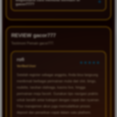
strateginya. Platform ini juga menyediakan strategi
+
penggunaan platform, misalnya dengan cara cepat
gacor777?
pengalaman Anda dengan platform. Misalnya, pelajari
khusus untuk penggunaan bingo dan taruhan olahraga,
beralih antar kategori permainan sesuai minatmu.
cara menavigasi beragam pilihan game seperti slot dan
misalnya dengan menganalisis peringkat permainan
Setelah pendaftaran selesai, anggota baru dapat
Selain itu, kamu bisa memanfaatkan fitur-fitur online
permainan meja untuk menemukan yang sesuai dengan
untuk membuat keputusan yang lebih tepat. Selain itu,
memanfaatkan tips agar pengalaman platform semakin
yang tersedia seperti cek update terbaru dan tips untuk
preferensi Anda. Selain itu, platforms ini menyediakan
kamu bisa mempelajari sepuluh tips untuk mengelola
optimal. Misalnya, selain memilih permainan yang
deposit dan penarikan yang lebih cepat dan aman.
strategi untuk pengelolaan akun berupa tips seperti
akun secara efektif, seperti beralih cepat antar kategori
sesuai dengan tingkat keahlian, juga tersedia strategi
cepat beralih antar kategori permainan, baik kasino atau
REVIEW gacor777
permainan kasino dan aktivitas olahraga, serta
untuk pengelolaan poin yang efektif dalam berbagai
olahraga, dengan sistem keamanan terjamin. Dalam
memastikan keamanan dalam proses deposit dan
Testimoni Pemain gacor777.
kategori seperti slot, bingo dan permainan meja. Untuk
navigasi platform, Anda bisa mengikuti sepuluh cara
penarikan. Dengan menggunakan platform ini, kamu
memaksimalkan aktivitas olahraga, pengguna bisa
praktis untuk meningkatkan pengalaman bermain,
dapat mendapatkan pengalaman bermain yang lebih
mempelajari tips analisis peringkat tim atau memeriksa
seperti mempelajari cara memeriksa pembaruan
dina
penuh tantangan dan menyenangkan.
pembaruan berita terbaru dalam dunia olahraga. Jangan
★★★★★
permainan terbaru atau tips untuk deposit dan
Verified User
lupa, platform ini menyediakan tips untuk mengelola
penarikan yang lebih cepat. Ingat, dengan memahami
akun dengan aman, seperti cara cepat beralih antara
Setelah mendaftar sebagai anggota, anda bisa
platform ini—dari fitur manajemen akun hingga strategi
game casino, tarutan sports, dan aktivitas lain.
memanfaatkan tips untuk menavigasi berbagai macam
dalam pemilihan game—Anda dapat menjadikan setiap
permainan, misalnya memilih permainan slot gratis
sesi bermain lebih menyenangkan dan bermanfaat.
atau meja yang menawarkan poin tinggi. Platform ini
juga menyediakan strategi untuk penggunaan efektif
bingo dan taruhan olahraga, seperti menganalisis
peringkat pertandingan dan skor tim untuk membuat