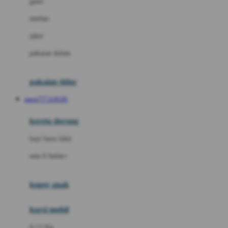
gaun
Dae Organics
setelan
Docare
jaket
Doona
pakaian dalam
Down To Earth
Drew
pakaian tidur
Dr. Brown's
gacor777 LOGIN
E
kereta dorong
ELC
bayi baru lahir
Ergobaby
usia 6 bulan+
Expert Care
koper anak
Ezyroller
kursi mobil
F
0-13 Kg