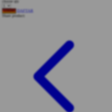
choose qty
Squishmallows
DAFTAR
LOGIN
Starbooks
Share product:
Stick-O
Stokke
Sudocrem
Sumimo
Sunnylife
Sun-Staches
Swimava
T
Tommee Tippee
Trunki
Tutti Bambini