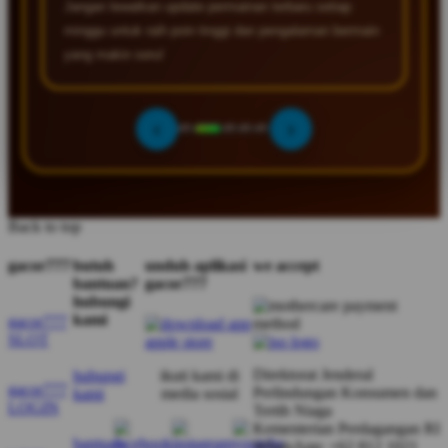
keputusan yang lebih bijak dalam bertaruh. Pengguna
dapat dengan mudah mengakses sepuluh tips untuk
mengelola akun mereka, seperti cara beralih cepat
antara kategori casino dan olahraga lewat aplikasi,
serta panduan tentang keamanan saat bermain. Ada
pula tips untuk deposit, penghasilan poin, atau
withdraw yang lebih efisien, serta update permainan
terbaru yang bisa dicoba secara gratis. Dengan tips
penggunaan yang tersedia, platform ini bertujuan
menjadikan pengalaman dalam menjelajahi berbagai
macam permainan seperti slot, bingo, dan taruhan
olahraga menjadi lebih mudah dan menyenangkan bagi
setiap penggunannya.
‹
›