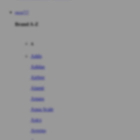
gacor777
Brand A-Z
A
Addo
Adidas
Airfree
Alamii
Amara
Aqua Scale
Asics
Aveeno