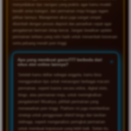
menyediakan tips navigasi yang praktis agar kamu mudah
beralih antar kategori, dari permainan meja hingga ragam
pilihan lainnya. Manajemen akun juga sangat simpel,
ditambah dengan proses deposit dan penarikan cepat agar
pengalaman bermain tetap lancar. Jangan lewatkan update
permainan terbaru yang rutin hadir untuk menambah keseruan
serta peluang meraih poin tinggi.
Apa yang membuat gacor777 berbeda dari
+
situs slot online lainnya?
Setelah kamu daftar sebagai anggota, kamu bisa
menggunakan tips untuk menavigasi berbagai macam
permainan, seperti kasino secara online, digital slots,
bingo, atau permainan meja, untuk meningkatkan
pengalaman! Misalnya, pilihlah permainan yang
menawarkan poin tinggi. Platform ini juga memberikan
strategi untuk penggunaan efektif bingo dan taruhan
olahraga, seperti menganalisis peringkat permainan
untuk membuat keputusan yang lebih baik. Selain itu,