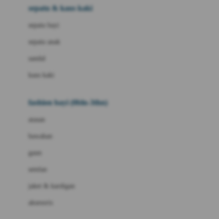
Beauty Barn
sepatu & kaus kaki
Bio Oil
sepatu bayi
Biolane
sepatu anak
Bite Fighters
sandal
Bizzi Growin
kaus kaki
Blackmores
fashion bayi (0bln-3thn)
Blooming Marvellous
atasan
Bonnels
bawahan
Bravado
gaun
Bruder
setelan
Brush Baby
jaket & kardigan
Buds Organics
aksesoris
Bugaboo