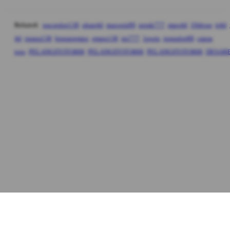
DAFTAR
gacor777
gacor777
TOGEL
SITUS
gacor777
© Copyright gacor777. All Rights Reserved.
Related:
gacorslot138
uban4d
maxwin89
perak777
mpo4d
19dewa
tt4d
4d
istana138
bintangmpo
empu138
ini777
1nwin
instaslot88
capsa
toto
PELANGITOTO888
PELANGITOTO888
PELANGITOTO888
DESAB