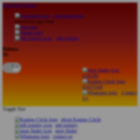
lewati ke Konten
download apps
download app from:
gift registry
Bahasa
ID
LOGIN
DAFTAR
Contact
Us
Toggle Nav
about Kanmo Circle
gift registry
store finder
contact us