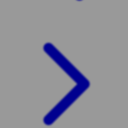
Twistshake
TY Toys
U
V
Veja
Vitaflow
Vtech
W
Waterland
Wellness