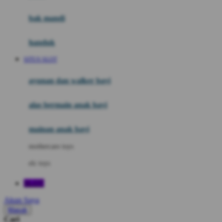
Mini Monkey
Moby
bak mandi
Momami
handuk
Mothercare
SITUS SLOT
Mustela
ayunan dan walker bayi
My Buddy Tag
My K
alas bermain anak bayi
N
mainan anak bayi
Naif
mothercare toys
Nike
elc toys
Nordic Natural
SLOT
Nuby
Akun Saya
Nuna
Masuk
Cari