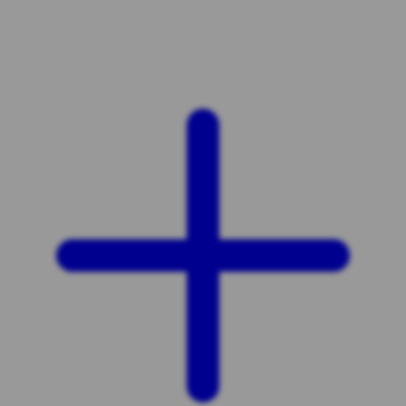
X
Xootz
Y
Yamatoya
Z
Zaxy
Zoggs
0-9
4Moms
59S