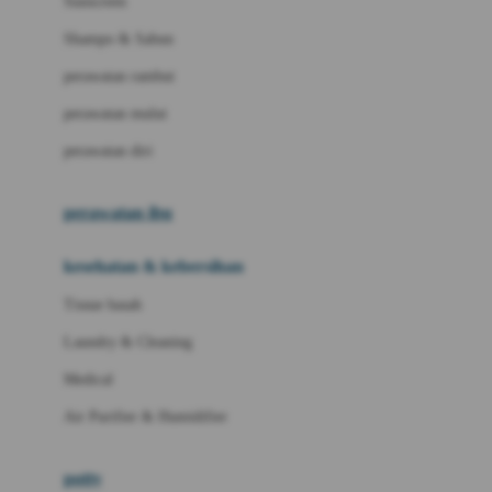
Sunscreen
London Taxi
Shampo & Sabun
Love To Dream
perawatan rambut
perawatan mulut
M
perawatan diri
Magformers
Mama's Choice
perawatan ibu
Mamas&Papas
kesehatan & kebersihan
Mamaway
Tissue basah
Maxi Cosi
Laundry & Cleaning
Megabloks
Medical
Micro
Air Purifier & Humidifier
MiDeer
Mimi & Lula
potty