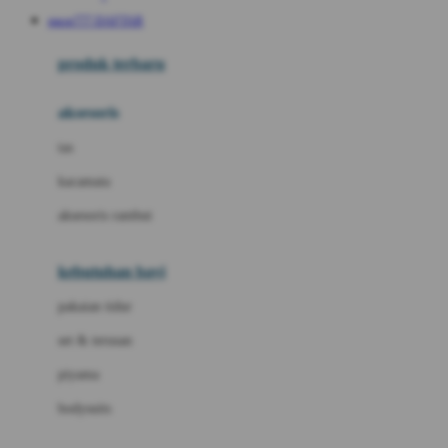
Awan
gacor777 DAFTAR
Azetabio
produk terbaru
B
aksesoris
Baabaasheepz
tas
Babiators
kacamata
Baby Dove
aksesoris rambut
Baby Jogger
Baby Rovega
kebutuhan bayi
Babybee
pakaian tidur
Banana Boat
set & terusan
Banz
piyama
Barbie
bodysuits
Beaba