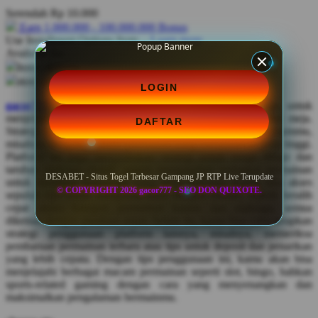
Serendah
Rp 10.000
Q
Earn
1.000.000
-
100.000.000
Bonus
Use Installment Options from
.
Laarn more
QV Baby
Available for :
home delivery
store pickup
R
LOGIN
gacor777
Setelah daftar akun, kamu bisa gunakan tips untuk
Real Shades
menjelajah berbagai permainan kasino, contohnya slot dan meja.
DAFTAR
Strategi ini bisa membantu meningkatkan pengalaman bermainmu,
Red Castle
misalnya dengan memilih permainan yang menawarkan poin tinggi.
Platform ini juga menyediakan strategi untuk usage bingo dan
Ribbon Madness
taruhan olahraga efektif, seperti menganalisis peringkat permainan
DESABET - Situs Togel Terbesar Gampang JP RTP Live Terupdate
untuk membuat keputusan yang lebih hati-hati. Kamu bisa akses
S
© COPYRIGHT 2026 gacor777 - SEO DON QUIXOTE.
sepuluh tips untuk mengelola akun dengan mudah, seperti beralih
cepat antara kategori permainan kasino dan olahraga, semua
Sebamed
dikemas dengan panduan aman. Selain itu, kamu bisa coba terapkan
strategi penggunaan platform lainnya, misalnya, memeriksa
Silver Cross
pembaruan permainan terbaru atau tips untuk deposit dan penarikan
yang lebih cepata. Dengan tips penggunaan ini, kamu akan bisa
Simply Idea
menjelajahi berbagai macam permainan seperti slot, bingo, bahkan
sports-related gaming dengan cara yang menyenangkan dan
Skip Hop
maksimalkan pengalaman bermainmu.
Spectra