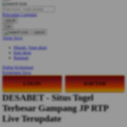
O
Pencarian Lanjutan
Oh Ma Grain
cancel
Okiedog
Cari
cancel
P
Akun Saya
Masuk / buat akun
Peachy
buat akun
Phil & Ted's
Bantuan
Philips Avent
Daftar Keinginan
Keranjang Saya
Pigeon
LOGIN
DAFTAR
Playgro
DESABET - Situs Togel
Poled Global
Terbesar Gampang JP RTP
Ponycycle
Puma
Live Terupdate
Pureats