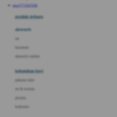
Awan
gacor777 DAFTAR
Azetabio
produk terbaru
B
aksesoris
Baabaasheepz
tas
Babiators
kacamata
Baby Dove
aksesoris rambut
Baby Jogger
Baby Rovega
kebutuhan bayi
Babybee
pakaian tidur
Banana Boat
set & terusan
Banz
piyama
Barbie
bodysuits
Beaba