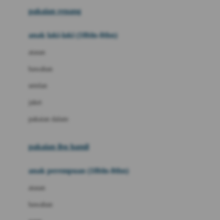
Buggygear
pakaian renang
Bumkins
anak laki-laki (18bln-8thn)
C
atasan
Cetaphil
bawahan
Chicco
setelan
Childlife
jaket
Clevamama
pakaian dalam
Cocolatte
Cottonseeds
pakaian ibu hamil
Cozy N Safe
anak perempuan (18bln-8thn)
Crane
atasan
Cybex
bawahan
D