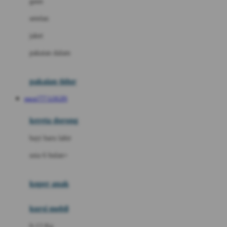
gaun
Dae Organics
setelan
Docare
jaket
Doona
pakaian dalam
Down To Earth
Drew
pakaian tidur
Dr. Brown's
gacor777 LOGIN
E
kereta dorong
ELC
bayi baru lahir
Ergobaby
usia 6 bulan+
Expert Care
koper anak
Ezyroller
kursi mobil
F
0-13 Kg