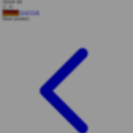
choose qty
Squishmallows
DAFTAR
LOGIN
Starbooks
Share product:
Stick-O
Stokke
Sudocrem
Sumimo
Sunnylife
Sun-Staches
Swimava
T
Tommee Tippee
Trunki
Tutti Bambini